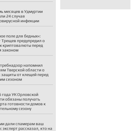
мь месяцев в Удмуртии
ли 24 случая
овирусной инфекции
ое поле для бедных»:
 Трещев предупредил о
х криптовалюты перед
м законом
требнадзор напомнил
ям Тверской области о
 защиты от клещей перед
им сезоном
6 года УК Орловской
ти обязаны получать
рта готовности домов к
тельному сезону
ми дали спамерам ваш
: эксперт рассказал, кто на