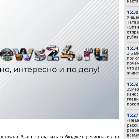
наста
15:38
Хищен
Татар
«Опти
отпра
рубле
15:34
3,6 м
приют
почем
что д
живо
15:32
Зумер
износ
главн
покол
15:27
«Не м
расск
радов
всему
 должна была заплатить в бюджет региона из-за