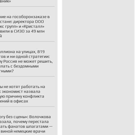
вник»
ие на гособоронзаказе в
стане: директора ООО
кс групп» и «Кристалл»
вили в СИЗО за 49 млн
й
иллиона на улицах, 819
ов и ни одной стратегии:
у Россия не может решить,
елать с бездомными
тными?
ы не хотят работать на
: экономист назвала
ую причину конфликта
ений в офисах
огу без сцены»: Волочкова
азала, почему перестала
ать фанатов шпагатами —
 виной немецкие врачи