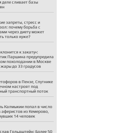
 деле сливает базы
ян
ие запреты, стресс и
зол: почему борьба с
ми через диету может
ть только хуже?
 клонится к закату»:
тик Паршина предупредила
ком похолодании в Москве
 жары до 33 градусов
етофоров в Пензе, Спутнике
ечном настроят под
ный транспортный поток
ь Калмыкии попал в число
 аферистов из Кемерово,
увших 14 человек
слав Гольдштейн: Более 50