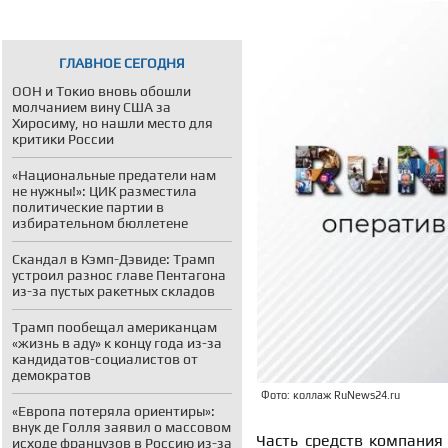
ГЛАВНОЕ СЕГОДНЯ
ООН и Токио вновь обошли
молчанием вину США за
Хиросиму, но нашли место для
критики России
«Национальные предатели нам
не нужны!»: ЦИК разместила
политические партии в
избирательном бюллетене
Скандал в Кэмп-Дэвиде: Трамп
устроил разнос главе Пентагона
из-за пустых ракетных складов
Трамп пообещал американцам
«жизнь в аду» к концу года из-за
кандидатов-социалистов от
демократов
Фото: коллаж RuNews24.ru
«Европа потеряла ориентиры»:
внук де Голля заявил о массовом
Часть средств компания
исходе французов в Россию из-за