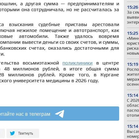
ошлин, а другая сумма — предпринимателям и
15:26
торыми она сотрудничала, но не рассчиталась за
За се
выяви
энтер
са взыскания судебные приставы арестовали
лючая нежилое помещение и автотранспорт, как
15:25
ковые автомобили. Также удалось вовремя
«Минн
омпании вывести деньги со своих счетов, и суммы,
юрист
банковских счетах, оказались достаточными для
риска
новы
и.
ительства восьмиэтажной
поликлиники
в центре
15:19
а 48 миллионов рублей, в итоге общая сумма
Роспо
жител
28 миллионов рублей. Кроме того, в Кургане
мерах
кого университета медицины в 2026 году.
осенн
15:14
С 202
облас
паспо
итайте нас в телеграм
отопи
15:14
Вы са
номер