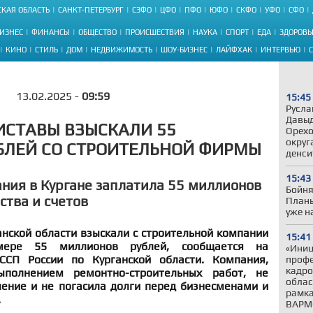
КАЯ ОБЛАСТЬ
САНКТ-ПЕТЕРБУРГ
СЗФО
ЦФО
ПФО
ЮФО
СКФО
УФО
СФО
ИЗНЕС
ФИНАНСЫ
ОБЩЕСТВО
ПРОИСШЕСТВИЯ
НАУКА
СПОРТ
ЕДА
ЗДОРОВЬ
КИНО
СТИЛЬ
ДОМ
НЕДВИЖИМОСТЬ
ШОУ-БИЗНЕС
ЛАЙФХАК
ИНТЕРВЬЮ
13.02.2025 -
09:59
15:45
Русла
Давыд
ИСТАВЫ ВЗЫСКАЛИ 55
Орехо
округ
БЛЕЙ СО СТРОИТЕЛЬНОЙ ФИРМЫ
денси
15:43
ния в Кургане заплатила 55 миллионов
Бойня
ства и счетов
Планы
уже н
нской области взыскали с строительной компании
15:41
мере 55 миллионов рублей, сообщается на
«Иниц
СП России по Курганской области. Компания,
профе
кадро
ыполнением ремонтно-строительных работ, не
облас
ение и не погасила долги перед бизнесменами и
рамка
.
ВАРМ