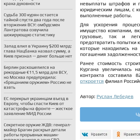
невыплаты штрафов и п
краха духовности
юридическим лицам, с ко
Судьба 300 курян остается
выполненные работы.
тайной спустя два года после
Для ускорения процес
вторжения ВСУ: омбудсмен
Лантратова озвучила
имущество компании, вк
шокирующую статистику
грузовые, так и лег
предотвратить попытки к
Запад влил в Украину $200 млрд:
которые находились на 
глава Нацбанка назвал сумму, а
погашения задолженност
Киев признал — денег больше нет
Ранее стоимость стро
Берлин раскошелился на
Кургана увеличилась н
рекордные €11,5 млрд для ВСУ,
контракта составила 8
но Москва предупредила:
откроется
филиал Российс
«бряцанием оружием» Россию не
взять
Автор:
Руслан Лебедев
ЕС перекрыл украинцам въезд в
Европу, чтобы спасти Киев от
катастрофы на фронте — жесткое
Ч
заявление МИД России
Секретное оружие ЖДВ: генерал-
майор Брагин раскрыл детали
работы прорывных машин-
путеукладчиков в зоне СВО