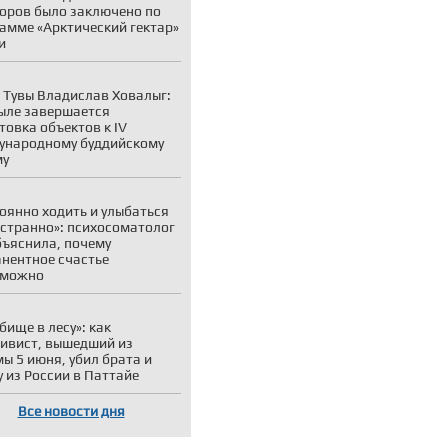
оров было заключено по
амме «Арктический гектар»
и
 Тувы Владислав Ховалыг:
ыле завершается
товка объектов к IV
ународному буддийскому
му
оянно ходить и улыбаться
 странно»: психосоматолог
бъяснила, почему
нентное счастье
зможно
бище в лесу»: как
ивист, вышедший из
ы 5 июня, убил брата и
у из России в Паттайе
Все новости дня