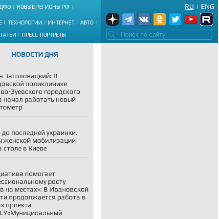
RU
|
ENG
ДФО
НОВЫЕ РЕГИОНЫ РФ
Е
ТЕХНОЛОГИИ
ИНТЕРНЕТ
АВТО
СТАТЬИ
ПРЕСС-ПОРТРЕТЫ
НОВОСТИ ДНЯ
н Заголовацкий: В
овской поликлинике
во-Зуевского городского
а начал работать новый
тометр
 до последней украинки.
 женской мобилизации
а столе в Киеве
иатива помогает
ссиональному росту
в на местах»: В Ивановской
ти продолжается работа в
х проекта
СУ«Муниципальный