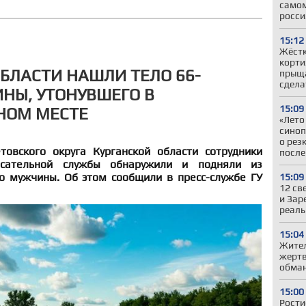
самом
росси
15:12
Жёстк
корти
ОБЛАСТИ НАШЛИ ТЕЛО 66-
прыща
сдела
НЫ, УТОНУВШЕГО В
15:09
НОМ МЕСТЕ
«Лето
синоп
о рез
овского округа Курганской области сотрудники
после
пасательной службы обнаружили и подняли из
о мужчины. Об этом сообщили в пресс-службе ГУ
15:09
12 св
и Зар
реаль
15:04
Жител
жертв
обман
15:00
Рости