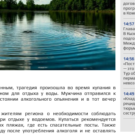
догов
прогр
в Ком
14:57
Глава
В Кыз
подго
Межд
фору
14:56
«Пост
— это
Тур о
перма
нево
нным, трагедия произошла во время купания в
нном для отдыха у воды. Мужчина отправился к
14:49
стоянии алкогольного опьянения и в тот вечер
«Клад
рецид
тюрьм
 жителям региона о необходимости соблюдать
сестр
ри отдыхе у водоемов. Купаться рекомендуется
х пляжах, где есть спасательные посты. Также
ду после употребления алкоголя и не оставлять