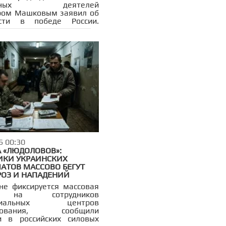
альных деятелей
ром Машковым заявил об
ости в победе России.
государства также
л, что «молоко будет»,
ровав на трогательный
 о событиях 9 мая 1945
6 00:30
А «ЛЮДОЛОВОВ»:
ИКИ УКРАИНСКИХ
АТОВ МАССОВО БЕГУТ
РОЗ И НАПАДЕНИЙ
не фиксируется массовая
 на сотрудников
ориальных центров
ктования, сообщили
и в российских силовых