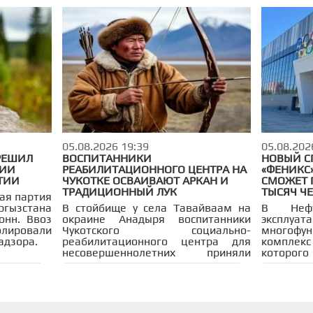
губернатор региона Андрей Чибис
России
Лесные пожары в России
ФК «Локомотив» Москва
ФК «Спартак» Моск
после встречи с заместителем
футболу
председателя Правительства
России Александром Новаком.
05.08.2026 19:39
05.08.202
РЕШИЛ
ВОСПИТАННИКИ
НОВЫЙ С
ТИИ
РЕАБИЛИТАЦИОННОГО ЦЕНТРА НА
«ФЕНИКС
ТИИ
ЧУКОТКЕ ОСВАИВАЮТ АРКАН И
СМОЖЕТ 
ТРАДИЦИОННЫЙ ЛУК
ТЫСЯЧ Ч
ная партия
гызстана
В стойбище у села Тавайваам на
В Нефт
онн. Ввоз
окраине Анадыря воспитанники
эксплуат
лировали
Чукотского социально-
многофун
адзора.
реабилитационного центра для
комплекс
несовершеннолетних приняли
которого
участие в мастер-классе по
акробатов
метанию аркана и стрельбе из
в ДТП лет
традиционного лука.