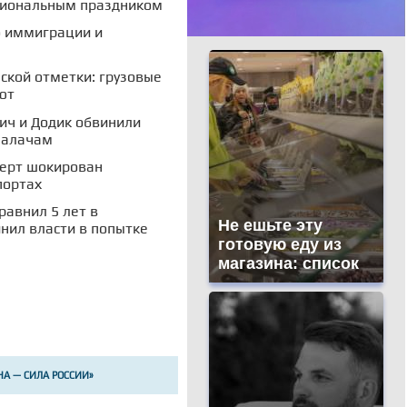
ссиональным праздником
о иммиграции и
ской отметки: грузовые
ют
чич и Додик обвинили
палачам
перт шокирован
портах
равнил 5 лет в
Не ешьте эту
нил власти в попытке
готовую еду из
магазина: список
НА — СИЛА РОССИИ»
ципальный округ