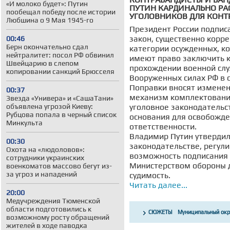
«И молоко будет»: Путин
ПУТИН КАРДИНАЛЬНО Р
пообещал победу после истории
УГОЛОВНИКОВ ДЛЯ КОНТ
Любшина о 9 Мая 1945-го
Президент России подпис
закон, существенно корр
00:46
Берн окончательно сдал
категории осужденных, к
нейтралитет: посол РФ обвинил
имеют право заключить к
Швейцарию в слепом
прохождении военной сл
копировании санкций Брюсселя
Вооруженных силах РФ в 
Поправки вносят изменен
00:37
механизм комплектования
Звезда «Универа» и «СашаТани»
объявлена угрозой Киеву:
уголовное законодательс
Рубцова попала в черный список
основания для освобожде
Минкульта
ответственности.
Владимир Путин утвердил
00:30
законодательстве, регу
Охота на «людоловов»:
возможность подписания 
сотрудники украинских
Министерством обороны 
военкоматов массово бегут из-
за угроз и нападений
судимость.
Читать далее...
20:00
Медучреждения Тюменской
области подготовились к
СЮЖЕТЫ
Муниципальный окр
возможному росту обращений
Россия и США
Де
жителей в ходе паводка