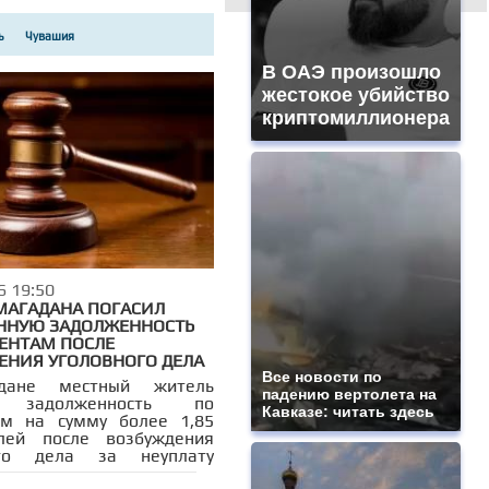
Российские IT-разработки
бласти
ь
Чувашия
ской области
В ОАЭ произошло
оника»
жестокое убийство
лимпиада-2026
криптомиллионера
руг Дубна
Паводки в России
ой округ Серпухов
овский Посад
ской округ Клин
Город Рассказово
6 19:50
 цен в России
МАГАДАНА ПОГАСИЛ
щино
НУЮ ЗАДОЛЖЕННОСТЬ
ЕНТАМ ПОСЛЕ
анова
ЕНИЯ УГОЛОВНОГО ДЕЛА
цпроекты
Все новости по
дане местный житель
падению вертолета на
ротесты в США
США и Китай
л задолженность по
Кавказе: читать здесь
ам на сумму более 1,85
ский район»
лей после возбуждения
е Вологодской области
ого дела за неуплату
дминистрации ГО Красногорск
а содержание детей.