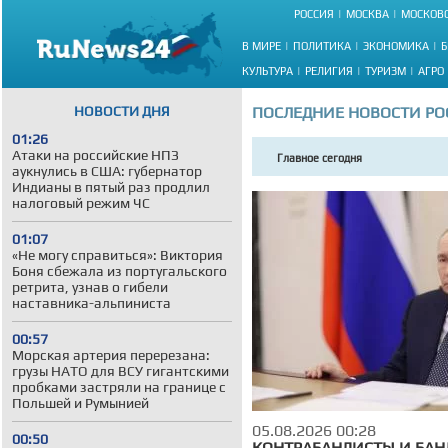
РОССИЯ
МОСКВА
МОСКОВС
В МИРЕ
ПОЛИТИКА
ЭКОНОМИКА
Б
КУЛЬТУРА
РЕЛИГИЯ
ТУРИЗМ
АГРО
НОВОСТИ ДНЯ
ПОСЛЕДНИЕ НОВОСТИ РО
01:26
Атаки на российские НПЗ
Главное сегодня
аукнулись в США: губернатор
Индианы в пятый раз продлил
налоговый режим ЧС
01:07
«Не могу справиться»: Виктория
Боня сбежала из португальского
ретрита, узнав о гибели
наставника-альпиниста
00:57
Морская артерия перерезана:
грузы НАТО для ВСУ гигантскими
пробками застряли на границе с
Польшей и Румынией
05.08.2026 00:28
00:50
КОНТРАБАНДИСТЫ И БАН