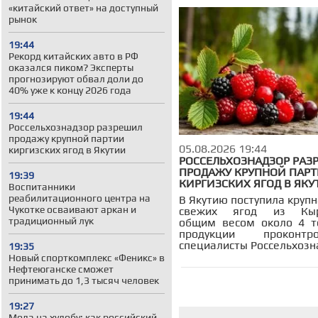
Здравоохранение в 
«китайский ответ» на доступный
Сборная России по 
рынок
19:44
Рекорд китайских авто в РФ
оказался пиком? Эксперты
прогнозируют обвал доли до
40% уже к концу 2026 года
19:44
Россельхознадзор разрешил
продажу крупной партии
05.08.2026 19:44
киргизских ягод в Якутии
РОССЕЛЬХОЗНАДЗОР РАЗ
ПРОДАЖУ КРУПНОЙ ПАР
19:39
КИРГИЗСКИХ ЯГОД В ЯКУ
Воспитанники
реабилитационного центра на
В Якутию поступила круп
Чукотке осваивают аркан и
свежих ягод из Кыр
традиционный лук
общим весом около 4 т
продукции проконтро
специалисты Россельхозн
19:35
Новый спорткомплекс «Феникс» в
Нефтеюганске сможет
принимать до 1,3 тысяч человек
19:27
Мода на худобу: как российский