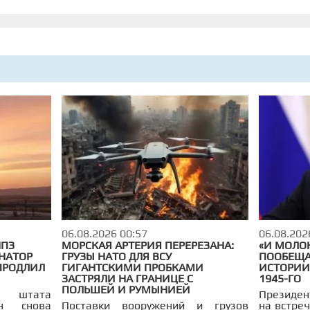
 Об этом,
действующие — завершить
годов, 
 сообщили
процедуру в 90-дневный срок после
маловод
вступления правил в силу.
рано — уж
06.08.2026 00:57
06.08.202
НПЗ
МОРСКАЯ АРТЕРИЯ ПЕРЕРЕЗАНА:
«И МОЛОК
РНАТОР
ГРУЗЫ НАТО ДЛЯ ВСУ
ПООБЕЩА
ПРОДЛИЛ
ГИГАНТСКИМИ ПРОБКАМИ
ИСТОРИИ
ЗАСТРЯЛИ НА ГРАНИЦЕ С
1945-ГО
ПОЛЬШЕЙ И РУМЫНИЕЙ
о штата
Президен
н снова
Поставки вооружений и грузов
на встре