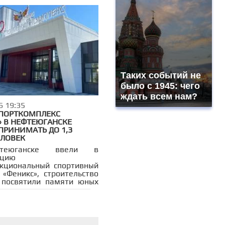
ва
Таких событий не
было с 1945: чего
ждать всем нам?
6 19:35
ПОРТКОМПЛЕКС
» В НЕФТЕЮГАНСКЕ
ПРИНИМАТЬ ДО 1,3
ЕЛОВЕК
еюганске ввели в
ацию
кциональный спортивный
 «Феникс», строительство
 посвятили памяти юных
 и их тренеров, погибших
ом 2016 года.