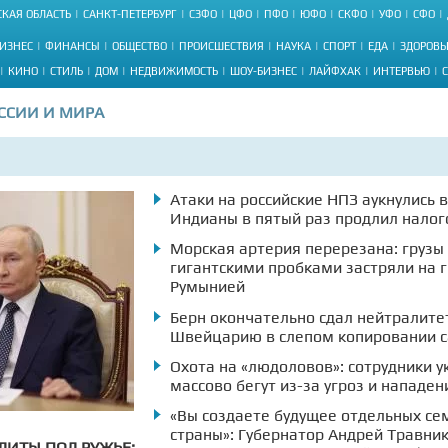
КАЯ ОБЛАСТЬ
САНКТ-ПЕТЕРБУРГ
СЗФО
ЦФО
ПФО
ЮФО
СКФО
УФО
СФО
ИЗНЕС
ФИНАНСЫ
ОБЩЕСТВО
ПРОИСШЕСТВИЯ
НАУКА
СПОРТ
ЕДА
ЗДОРОВЬ
КИНО
СТИЛЬ
ДОМ
НЕДВИЖИМОСТЬ
ШОУ-БИЗНЕС
ЛАЙФХАК
ИНТЕРВЬЮ
ССИИ И МИРА
Атаки на российские НПЗ аукнулись 
Индианы в пятый раз продлил нало
Морская артерия перерезана: грузы
гигантскими пробками застряли на 
Румынией
Берн окончательно сдал нейтралите
Швейцарию в слепом копировании с
Охота на «людоловов»: сотрудники 
массово бегут из-за угроз и нападен
«Вы создаете будущее отдельных сем
страны»: Губернатор Андрей Травни
ДИТЫ ПОД РУЖЬЕ: