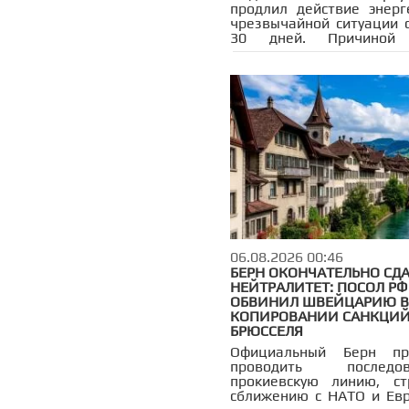
продлил действие энерг
чрезвычайной ситуации 
30 дней. Причиной 
украинские уд
нефтеперерабатывающи
заводам на территории
которые привели к 
объёмов переработки
июле.
06.08.2026 00:46
БЕРН ОКОНЧАТЕЛЬНО СД
НЕЙТРАЛИТЕТ: ПОСОЛ РФ
ОБВИНИЛ ШВЕЙЦАРИЮ В
КОПИРОВАНИИ САНКЦИ
БРЮССЕЛЯ
Официальный Берн пр
проводить последов
прокиевскую линию, ст
сближению с НАТО и Ев