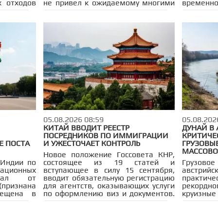
х отходов
не привел к ожидаемому многими
временно
ся всего в
возмездию. Иран отменил
судов ч
рах от
запланированный ракетный удар
Согла
ории АЭС
по украинской территории после
договор
ые отходы
того, как Киев принес официальные
следующ
убине 430
извинения. Советник верховного
будут де
е на срок
лидера Ирана Мохсен Резаи
контроли
 Однако у
подтвердил на телеканале Press
Арави
рьёзные
TV: атака была отозвана, так как
осущес
 проекта:
Украина попросила «воздержаться
фарватер
, могут
от эскалации».
наблюде
огромный
рассчита
 риски и
проход в 
т тревогу
будет.
05.08.2026 08:59
05.08.202
КИТАЙ ВВОДИТ РЕЕСТР
ДУНАЙ В
ПОСРЕДНИКОВ ПО ИММИГРАЦИИ
КРИТИЧЕ
Е ПОСТА
И УЖЕСТОЧАЕТ КОНТРОЛЬ
ГРУЗОВЫЕ
МАССОВО
Новое положение Госсовета КНР,
 Индии по
состоящее из 19 статей и
Грузов
мационных
вступающее в силу 15 сентября,
австри
овал от
вводит обязательную регистрацию
практиче
признана
для агентств, оказывающих услуги
рекордно
рещена в
по оформлению виз и документов.
круизн
ерберга
Новые компании обязаны подать
серьёз
еменного
заявку в течение 15 дней с
отменен
премьер-
момента создания, а уже
ситуацию