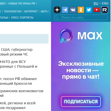
RU
|
ENG
ДФО
НОВЫЕ РЕГИОНЫ РФ
Е
ТЕХНОЛОГИИ
ИНТЕРНЕТ
АВТО
СТАТЬИ
ПРЕСС-ПОРТРЕТЫ
в США: губернатор
говый режим ЧС
 НАТО для ВСУ
границе с Польшей и
т: посол РФ обвинил
анкций Брюсселя
украинских военкоматов
ий
ей, региона и всей
ков поздравил