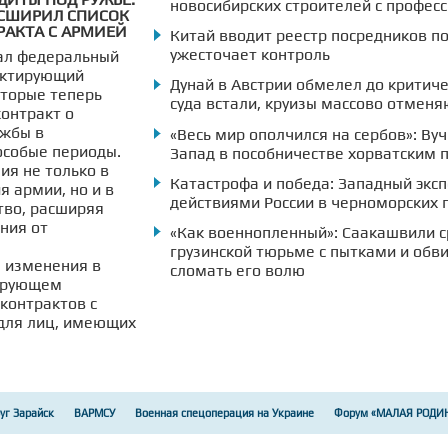
новосибирских строителей с профе
АСШИРИЛ СПИСОК
РАКТА С АРМИЕЙ
Китай вводит реестр посредников п
ужесточает контроль
ал федеральный
ектирующий
Дунай в Австрии обмелел до критиче
оторые теперь
суда встали, круизы массово отменя
онтракт о
ужбы в
«Весь мир ополчился на сербов»: Ву
особые периоды.
Запад в пособничестве хорватским 
ия не только в
Катастрофа и победа: Западный экс
 армии, но и в
действиями России в черноморских 
тво, расширяя
ния от
«Как военнопленный»: Саакашвили с
грузинской тюрьме с пытками и обви
 изменения в
сломать его волю
лирующем
контрактов с
для лиц, имеющих
уг Зарайск
ВАРМСУ
Военная спецоперация на Украине
Форум «МАЛАЯ РОДИ
партамент здравоохранения Томской области
Новости Ульяновска
Рузский муни