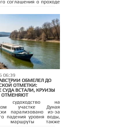
го соглашения о проходе
ерез Ормузский пролив.
сно достигнутым
ённостям, все корабли,
ие в Персидский залив,
ржаться северной трассы,
руемой Ираном. Выход в
йское море будет
твляться по южному
у, который находится под
нием Омана. Соглашение
но на 60 дней, плата за
этот период взиматься не
6 06:39
 АВСТРИИ ОБМЕЛЕЛ ДО
СКОЙ ОТМЕТКИ:
 СУДА ВСТАЛИ, КРУИЗЫ
 ОТМЕНЯЮТ
ое судоходство на
йском участке Дуная
ски парализовано из-за
го падения уровня воды,
ые маршруты также
но ограничены или
ы. Власти сравнивают
 с засухами 2003 и 2018