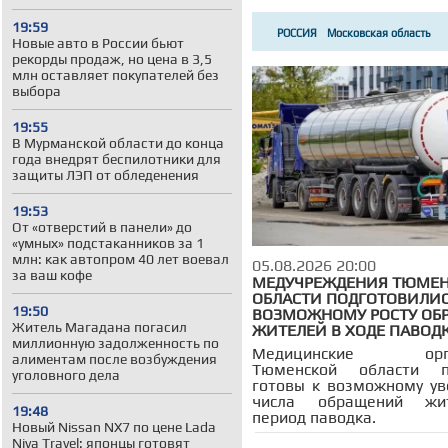
Новости города-ку
19:59
Администрация гор
РОССИЯ
Московская область
Новые авто в России бьют
Ивановская област
рекорды продаж, но цена в 3,5
млн оставляет покупателей без
Заксобрание Киров
выбора
Губернатор Андрей
Санкции и контрса
19:55
В Мурманской области до конца
Россия и Китай
года внедрят беспилотники для
Орехово-Зуевский г
защиты ЛЭП от обледенения
Обострение вокруг 
Обострение в Прид
19:53
От «отверстий в панели» до
Шутинги в США
«умных» подстаканников за 1
Дмитровский городс
млн: как автопром 40 лет воевал
05.08.2026 20:00
за ваш кофе
Малый бизнес
К
МЕДУЧРЕЖДЕНИЯ ТЮМЕ
ОБЛАСТИ ПОДГОТОВИЛИС
Конфликт Киргизии
19:50
ВОЗМОЖНОМУ РОСТУ ОБ
Городской округ По
Житель Магадана погасил
ЖИТЕЛЕЙ В ХОДЕ ПАВОД
Дума Сургутского р
миллионную задолженность по
Медицинские орга
алиментам после возбуждения
Россия и Белорусси
Тюменской области п
уголовного дела
готовы к возможному у
Образование в Росс
числа обращений жи
Городской округ го
19:48
период паводка.
Новый Nissan NX7 по цене Lada
Городской округ Кр
Niva Travel: японцы готовят