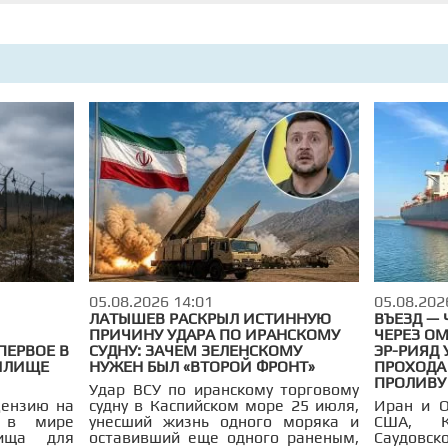
05.08.2026 14:01
05.08.202
ЛАТЫШЕВ РАСКРЫЛ ИСТИННУЮ
ВЪЕЗД — 
ПРИЧИНУ УДАРА ПО ИРАНСКОМУ
ЧЕРЕЗ ОМ
ПЕРВОЕ В
СУДНУ: ЗАЧЕМ ЗЕЛЕНСКОМУ
ЭР-РИЯД
ИЛИЩЕ
НУЖЕН БЫЛ «ВТОРОЙ ФРОНТ»
ПРОХОДА
ПРОЛИВУ
Удар ВСУ по иранскому торговому
цензию на
судну в Каспийском море 25 июля,
Иран и О
о в мире
унесший жизнь одного моряка и
США, К
лища для
оставивший еще одного раненым,
Саудовс