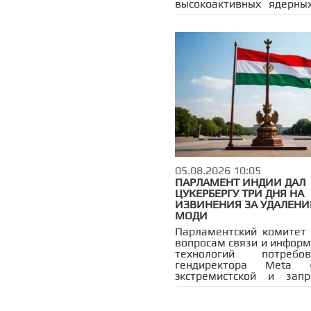
высокоактивных ядерны
— Onkalo. Объект находит
400–500 километ
Петербурга, на террит
Олкилуото. Радиоактивн
будут захоронены на гл
метров в гранитной скал
не менее 100 тысяч лет.
экспертов есть се
сомнения в безопасности
медные контейнеры
проржаветь за такой 
срок, а геологические
соседство с АЭС вызываю
у жителей Ленобласти.
05.08.2026 10:05
ПАРЛАМЕНТ ИНДИИ ДАЛ
ЦУКЕРБЕРГУ ТРИ ДНЯ НА
ИЗВИНЕНИЯ ЗА УДАЛЕНИ
МОДИ
Парламентский комитет
вопросам связи и инфор
технологий потреб
гендиректора Meta (
экстремистской и зап
России) Марка Цук
извинений из-за вр
удаления публикации 