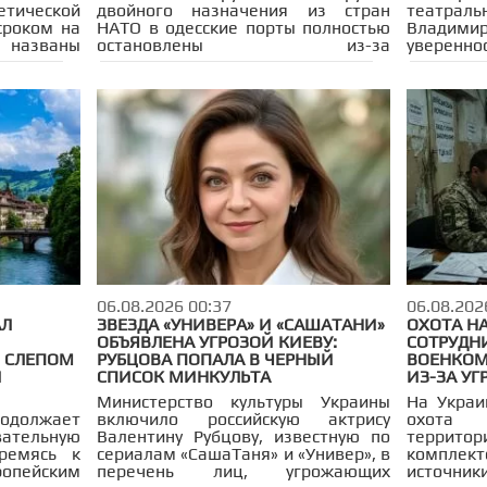
етической
двойного назначения из стран
театр
сроком на
НАТО в одесские порты полностью
Владими
названы
остановлены из-за
уверенн
ары по
систематических ударов
Глава 
м
российской армии. Военная
пообеща
 России,
помощь теперь скапливается на
отреаги
снижению
пограничных переходах с Польшей
рассказ
 нефти в
и Румынией, где железнодорожная
года.
инфраструктура не справляется с
возросшей нагрузкой.
06.08.2026 00:37
06.08.202
АЛ
ЗВЕЗДА «УНИВЕРА» И «САШАТАНИ»
ОХОТА Н
ОБЪЯВЛЕНА УГРОЗОЙ КИЕВУ:
СОТРУДН
 СЛЕПОМ
РУБЦОВА ПОПАЛА В ЧЕРНЫЙ
ВОЕНКОМ
Й
СПИСОК МИНКУЛЬТА
ИЗ-ЗА УГ
Министерство культуры Украины
На Украи
одолжает
включило российскую актрису
охота
ательную
Валентину Рубцову, известную по
террит
ремясь к
сериалам «СашаТаня» и «Универ», в
компле
ропейским
перечень лиц, угрожающих
источник