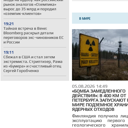
рынок аналогов «Оземпика»
вырос до 35 млрд и породил
«оземпик-клиентов»
В МИРЕ
19:21
Тайная встреча в Вене:
Bloomberg раскрыл детали
переговоров экс-чиновников ЕС
и России
19:11
Сбежал в США и стал зятем
экстремиста. Стриптизер, Рама
из «Бумера» и счастливый отец
Сергей Горобченко
05.08.2026 14:49
«БОМБА ЗАМЕДЛЕННОГО
ДЕЙСТВИЯ»: В 400 КМ ОТ
ПЕТЕРБУРГА ЗАПУСКАЮТ 
МИРЕ ПОДЗЕМНОЕ ХРАН
ЯДЕРНЫХ ОТХОДОВ
Финляндия получила ли
эксплуатацию первог
геологического храни