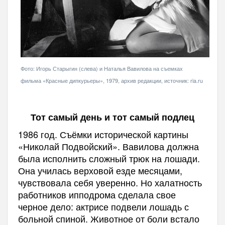
Фото: Игорь Старыгин (слева) и Наталья Вавилова на съемках
фильма «Красные дипкурьеры», 1979, архив редакции, источник: ria.ru
Тот самый день и тот самый подлец
1986 год. Съёмки исторической картины
«Николай Подвойский». Вавилова должна
была исполнить сложный трюк на лошади.
Она училась верховой езде месяцами,
чувствовала себя уверенно. Но халатность
работников ипподрома сделала свое
черное дело: актрисе подвели лошадь с
больной спиной. Животное от боли встало