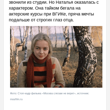
звонили из студии. Но Наталья оказалась с
характером. Она тайком бегала на
актерские курсы при ВГИКе, пряча мечты
подальше от строгих глаз отца.
Фото: Стоп-кадр фильма «Москва слезам не верит», источник:
mosfilm.ru