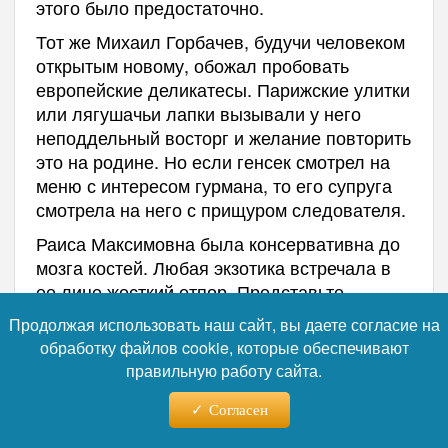
этого было предостаточно.
Тот же Михаил Горбачев, будучи человеком
открытым новому, обожал пробовать
европейские деликатесы. Парижские улитки
или лягушачьи лапки вызывали у него
неподдельный восторг и желание повторить
это на родине. Но если генсек смотрел на
меню с интересом гурмана, то его супруга
смотрела на него с прищуром следователя.
Раиса Максимовна была консервативна до
мозга костей. Любая экзотика встречала в
ее лице жесткий отпор. Представьте
ситуацию: официальный прием, на столах
Продолжая использовать наш сайт, вы даете согласие на
дымятся заморские яства, все гости с
обработку файлов cookie, которые обеспечивают
удовольствием уплетают деликатесы, а
правильную работу сайта.
первая леди сидит с невозмутимым лицом,
но есть отказывается. Скандал? Нет, просто
Согласен
«кухонный детектив».