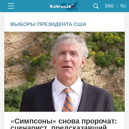
ENG
RU
|
ВЫБОРЫ ПРЕЗИДЕНТА США
«Симпсоны» снова пророчат:
сценарист, предсказавший