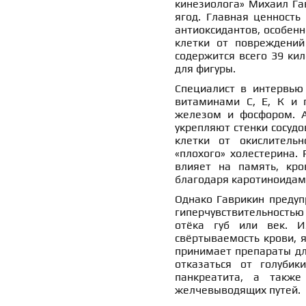
кинезиолога» Михаил Га
ягод. Главная ценность
антиоксидантов, особен
клетки от повреждений
содержится всего 39 кил
для фигуры.
Специалист в интервь
витаминами С, Е, К и 
железом и фосфором. А
укрепляют стенки сосуд
клетки от окислительн
«плохого» холестерина.
влияет на память, кро
благодаря каротиноидам 
Однако Гаврикин предупр
гиперчувствительность
отёка губ или век. И
свёртываемость крови, я
принимает препараты дл
отказаться от голубик
панкреатита, а также
желчевыводящих путей.