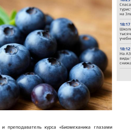
Спаса
турис
на Эл
18:17
Школы
тысяч
учебн
18:12
На АЗ
виды 
сниж
р и преподаватель курса «Биомеханика глазами