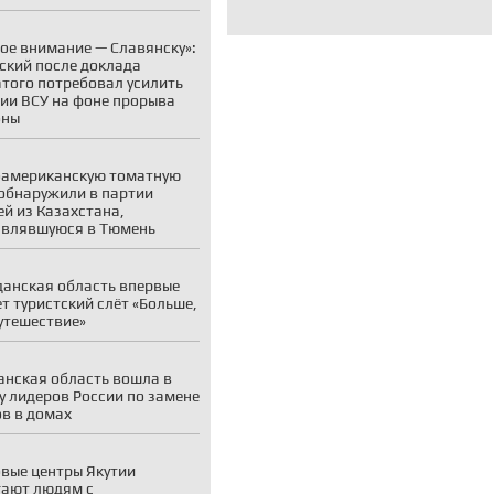
ое внимание — Славянску»:
ский после доклада
того потребовал усилить
ии ВСУ на фоне прорыва
оны
американскую томатную
обнаружили в партии
й из Казахстана,
авлявшуюся в Тюмень
анская область впервые
т туристский слёт «Больше,
утешествие»
нская область вошла в
у лидеров России по замене
в в домах
вые центры Якутии
ают людям с