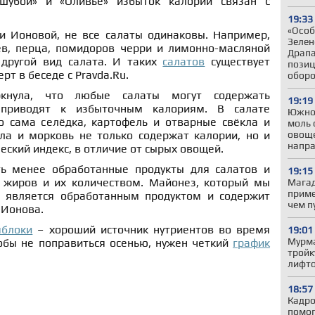
шубой» и «Оливье» избыток калорий связан с
19:33
«Особ
и Ионовой, не все салаты одинаковы. Например,
Зелен
ев, перца, помидоров черри и лимонно-масляной
Драпа
 другой вид салата. И таких
салатов
существует
позиц
рт в беседе с Pravda.Ru.
обор
ркнула, что любые салаты могут содержать
19:19
 приводят к избыточным калориям. В салате
Южно
о сама селёдка, картофель и отварные свёкла и
моль 
овоще
ла и морковь не только содержат калории, но и
напр
ский индекс, в отличие от сырых овощей.
ь менее обработанные продукты для салатов и
19:15
 жиров и их количеством. Майонез, который мы
Магад
приме
е является обработанным продуктом и содержит
чем п
 Ионова.
яблоки
– хороший источник нутриентов во время
19:01
Мурма
тобы не поправиться осенью, нужен четкий
график
тройк
лифто
18:57
Кадро
помог