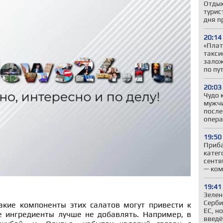
Отдых
турис
дня п
20:14
«Плат
такси
залож
по пу
20:03
Чудо 
мужчи
после
опер
19:50
Приба
катег
сентя
— ком
19:41
Зелен
Серби
акие компоненты этих салатов могут привести к
ЕС, н
е ингредиенты лучше не добавлять. Например, в
введё