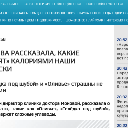
КАЯ ОБЛАСТЬ
САНКТ-ПЕТЕРБУРГ
СЗФО
ЦФО
ПФО
ЮФО
СКФО
УФО
СФО
ИЗНЕС
ФИНАНСЫ
ОБЩЕСТВО
ПРОИСШЕСТВИЯ
НАУКА
СПОРТ
ЕДА
ЗДОРОВЬ
КИНО
СТИЛЬ
ДОМ
НЕДВИЖИМОСТЬ
ШОУ-БИЗНЕС
ЛАЙФХАК
ИНТЕРВЬЮ
:58
20:52
«Наро
вперв
ВА РАССКАЗАЛА, КАКИЕ
верси
вот п
ЯТ» КАЛОРИЯМИ НАШИ
СКИ
20:42
Парад
автор
прода
дка под шубой» и «Оливье» страшны не
Renau
ми
20:32
Фетис
и директор клиники доктора Ионовой, рассказала о
недоп
аты, такие как «Оливье», «Селёдка под шубой»,
призв
держат сложные углеводы.
кулуа
20:22