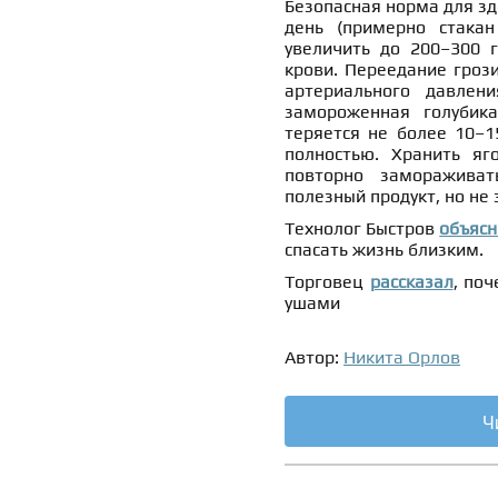
Безопасная норма для зд
день (примерно стака
увеличить до 200–300 
крови. Переедание гроз
артериального давлен
замороженная голубик
теряется не более 10–1
полностью. Хранить яг
повторно замораживат
полезный продукт, но не
Технолог Быстров
объясн
спасать жизнь близким.
Торговец
рассказал
, по
ушами
Автор:
Никита Орлов
Ч