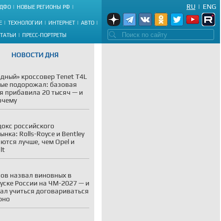
RU
|
ENG
ДФО
НОВЫЕ РЕГИОНЫ РФ
Е
ТЕХНОЛОГИИ
ИНТЕРНЕТ
АВТО
СТАТЬИ
ПРЕСС-ПОРТРЕТЫ
НОВОСТИ ДНЯ
дный» кроссовер Tenet T4L
ые подорожал: базовая
я прибавила 20 тысяч — и
очему
окс российского
ынка: Rolls-Royce и Bentley
ются лучше, чем Opel и
lt
ов назвал виновных в
уске России на ЧМ-2027 — и
ал учиться договариваться
рно