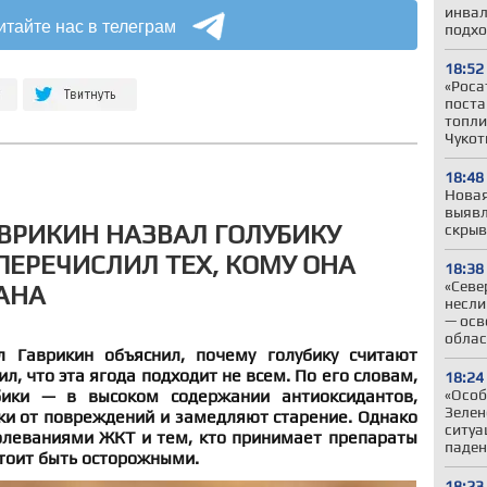
инвал
итайте нас в телеграм
подхо
18:52
«Роса
поста
топли
Чукот
18:48
Новая
выявл
ВРИКИН НАЗВАЛ ГОЛУБИКУ
скрыв
ПЕРЕЧИСЛИЛ ТЕХ, КОМУ ОНА
18:38
«Севе
АНА
несли
— осв
облас
л Гаврикин объяснил, почему голубику считают
л, что эта ягода подходит не всем. По его словам,
18:24
бики — в высоком содержании антиоксидантов,
«Особ
Зелен
и от повреждений и замедляют старение. Однако
ситуа
олеваниями ЖКТ и тем, кто принимает препараты
паден
тоит быть осторожными.
18:23