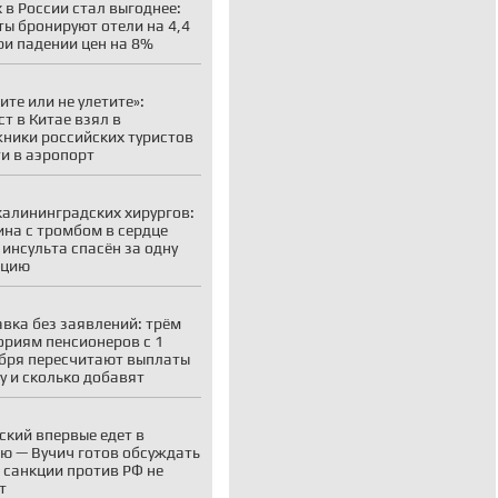
 в России стал выгоднее:
ты бронируют отели на 4,4
ри падении цен на 8%
ите или не улетите»:
ст в Китае взял в
ники российских туристов
ти в аэропорт
калининградских хирургов:
на с тромбом в сердце
 инсульта спасён за одну
ацию
вка без заявлений: трём
ориям пенсионеров с 1
бря пересчитают выплаты
у и сколько добавят
ский впервые едет в
ю — Вучич готов обсуждать
о санкции против РФ не
т