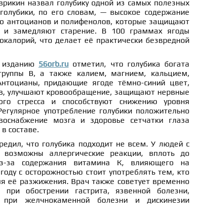
врикин назвал голубику одной из самых полезных
 голубики, по его словам, — высокое содержание
но антоцианов и полифенолов, которые защищают
 и замедляют старение. В 100 граммах ягоды
окалорий, что делает её практически безвредной
ю изданию
56orb.ru
отметил, что голубика богата
группы В, а также калием, магнием, кальцием,
нтоцианы, придающие ягоде тёмно-синий цвет,
ов, улучшают кровообращение, защищают нервные
ого стресса и способствуют снижению уровня
 Регулярное употребление голубики положительно
воснабжение мозга и здоровье сетчатки глаза
в составе.
едил, что голубика подходит не всем. У людей с
ю возможны аллергические реакции, вплоть до
з-за содержания витамина К, влияющего на
году с осторожностью стоит употреблять тем, кто
я её разжижения. Врач также советует временно
и при обострении гастрита, язвенной болезни,
 при желчнокаменной болезни и дискинезии