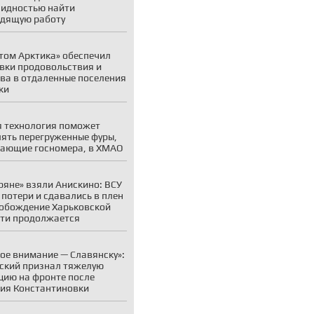
идностью найти
дящую работу
том Арктика» обеспечил
вки продовольствия и
ва в отдаленные поселения
ки
 технология поможет
ять перегруженные фуры,
ающие госномера, в ХМАО
ряне» взяли Анискино: ВСУ
 потери и сдавались в плен
обождение Харьковской
ти продолжается
ое внимание — Славянску»:
ский признал тяжелую
цию на фронте после
ия Константиновки