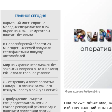
ГЛАВНОЕ СЕГОДНЯ
Карьерный мост: спрос на
молодых специалистов в РФ
вырос на 40% — кому готовы
платить без опыта
В Новосибирской области 28
многодетных семей получили
сертификаты на покупку
автомобилей
Мир на Украине невозможен без
закрытия вопроса о НАТО: в МИД
РФ назвали главное условие
«Бьет тревогу и зовет воевать»:
Сальдо — о планах Залужного
втянуть Европу в войну с Россией
Фото: коллаж RuNews24.ru
«Пробуждение немцев»:
Она также объяснила, к
спецпредставитель Путина
связал рекордный рейтинг АдГ с
избытку калорий и каки
падением поддержки партии