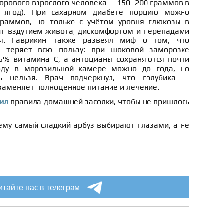
орового взрослого человека — 150–200 граммов в
н ягод). При сахарном диабете порцию можно
граммов, но только с учётом уровня глюкозы в
ит вздутием живота, дискомфортом и перепадами
ия. Гаврикин также развеял миф о том, что
а теряет всю пользу: при шоковой заморозке
5% витамина С, а антоцианы сохраняются почти
оду в морозильной камере можно до года, но
ь нельзя. Врач подчеркнул, что голубика —
 заменяет полноценное питание и лечение.
ил
правила домашней засолки, чтобы не пришлось
чему самый сладкий арбуз выбирают глазами, а не
итайте нас в телеграм