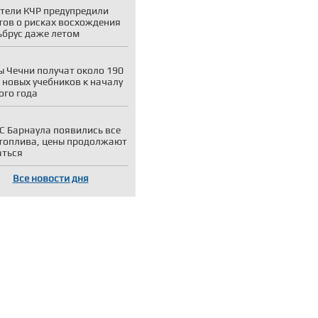
тели КЧР предупредили
тов о рисках восхождения
ьбрус даже летом
 Чечни получат около 190
 новых учебников к началу
ого года
С Барнаула появились все
топлива, цены продолжают
аться
Все новости дня