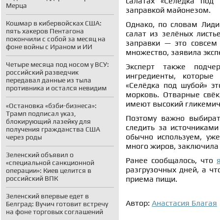
салатах «Селёдка под 
Мерца
заправкой майонезом.
Кошмар в кибервойсках США:
Однако, по словам Лиди
пять хакеров Пентагона
салат из зелёных листь
покончили с собой за месяц на
заправки — это совсем
фоне войны с Ираном и ИИ
множество, заявила экспе
Четыре месяца под носом у ВСУ:
Эксперт также подче
российский разведчик
ингредиенты, которые
передавал данные из тыла
«Селёдка под шубой» эт
противника и остался невидим
морковь. Отварные свёк
имеют высокий гликемиче
«Остановка «бэби-бизнеса»:
Трамп подписал указ,
Поэтому важно выбират
блокирующий лазейку для
следить за источниками
получения гражданства США
обычно используем, уж
через роды
много жиров, заключила
Зеленский объявил о
Ранее сообщалось, что
«специальной санкционной
разгрузочных дней, а ч
операции»: Киев целится в
российский ВПК
приема пищи.
Зеленский впервые едет в
Автор:
Анастасия Благая
Белград: Вучич готовит встречу
на фоне торговых соглашений