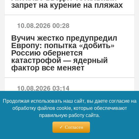
запрет на курение на пляжах
10.08.2026 00:28
Вучич жестко предупредил
Европу: попытка «добить»
Россию обернется
катастрофой — ядерный
фактор все меняет
10.08.2026 03:14
Половина Приднестровья
Продолжая использовать наш сайт, вы даете согласие на
хочет в Россию: 60 тысяч
обработку файлов cookie, которые обеспечивают
подали заявки на паспорта
правильную работу сайта.
после указа Путина
Согласен