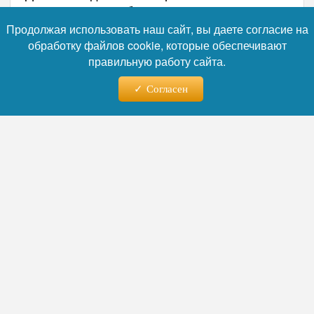
сталкивались с обесцениванием
собственных достижений. Психолог Фируза
Продолжая использовать наш сайт, вы даете согласие на
Ишмурзина объяснила, почему синдром
обработку файлов cookie, которые обеспечивают
самозванца чаще поражает успешных и
правильную работу сайта.
ответственных людей, и дала конкретные
Согласен
упражнения, которые помогут избавиться от
этого состояния.