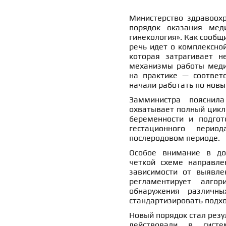
Министерство здравоох
порядок оказания мед
гинекология». Как сообщ
речь идет о комплексно
которая затрагивает н
механизмы работы меди
на практике — соответс
начали работать по нов
Замминистра поясни
охватывает полный цикл
беременности и подгот
гестационного пери
послеродовом периоде.
Особое внимание в до
четкой схеме направле
зависимости от выявле
регламентирует алго
обнаружения различны
стандартизировать подхо
Новый порядок стал резу
действовали в систе