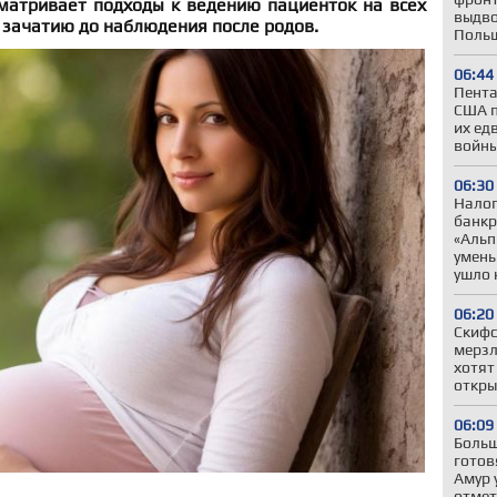
сматривает подходы к ведению пациенток на всех
выдво
к зачатию до наблюдения после родов.
Польш
06:44
Пента
США п
их ед
войны
06:30
Налог
банкр
«Альп
умень
ушло 
06:20
Скифс
мерзл
хотят
откры
06:09
Больш
готов
Амур 
отмет