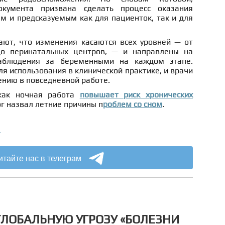
окумента призвана сделать процесс оказания
 и предсказуемым как для пациенток, так и для
ют, что изменения касаются всех уровней — от
до перинатальных центров, — и направлены на
аблюдения за беременными на каждом этапе.
ля использования в клинической практике, и врачи
ению в повседневной работе.
 как ночная работа
повышает риск хронических
ог назвал летние причины п
роблем со сном
.
а
итайте нас в телеграм
ГЛОБАЛЬНУЮ УГРОЗУ «БОЛЕЗНИ