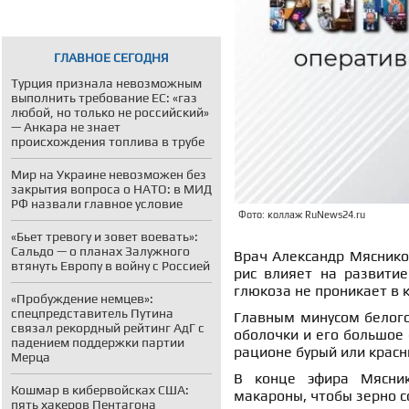
ГЛАВНОЕ СЕГОДНЯ
Турция признала невозможным
выполнить требование ЕС: «газ
любой, но только не российский»
— Анкара не знает
происхождения топлива в трубе
Мир на Украине невозможен без
закрытия вопроса о НАТО: в МИД
РФ назвали главное условие
Фото: коллаж RuNews24.ru
«Бьет тревогу и зовет воевать»:
Сальдо — о планах Залужного
Врач Александр Мясников
втянуть Европу в войну с Россией
рис влияет на развитие
глюкоза не проникает в 
«Пробуждение немцев»:
спецпредставитель Путина
Главным минусом белого 
связал рекордный рейтинг АдГ с
оболочки и его большое 
падением поддержки партии
рационе бурый или красн
Мерца
В конце эфира Мясник
Кошмар в кибервойсках США:
макароны, чтобы зерно с
пять хакеров Пентагона