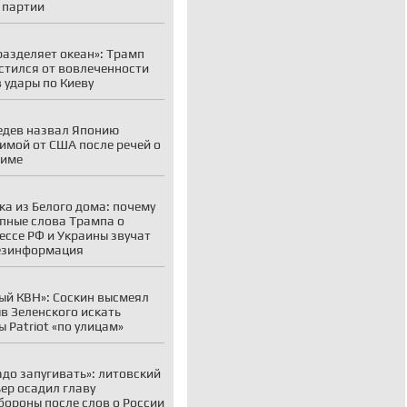
 партии
разделяет океан»: Трамп
стился от вовлеченности
 удары по Киеву
дев назвал Японию
имой от США после речей о
симе
ка из Белого дома: почему
пные слова Трампа о
ессе РФ и Украины звучат
езинформация
ый КВН»: Соскин высмеял
в Зеленского искать
ы Patriot «по улицам»
адо запугивать»: литовский
ер осадил главу
ороны после слов о России