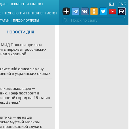
RU
|
ENG
ДФО
НОВЫЕ РЕГИОНЫ РФ
Е
ТЕХНОЛОГИИ
ИНТЕРНЕТ
АВТО
СТАТЬИ
ПРЕСС-ПОРТРЕТЫ
НОВОСТИ ДНЯ
 МИД Польши призвал
ить перехват российских
 над Украиной
лист Bild описал смену
оений в украинских окопах
о комсомольцев —
анк. Греф построит в
и новый город на 16 тысяч
ек. Зачем?
литика — не наша
ась»: муфтий Москвы
л провокацией слухи о