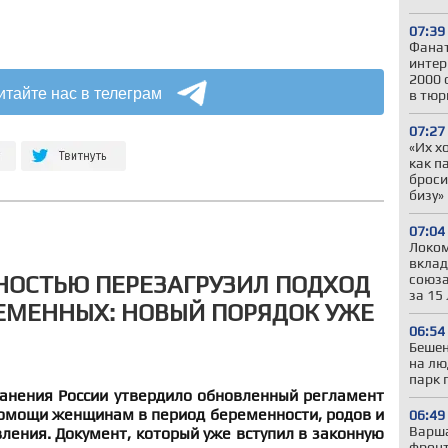
07:39
Фанат
интер
2000 
итайте нас в телеграм
в тюр
07:27
«Их х
как п
броси
бизу»
07:04
Локом
вклад
НОСТЬЮ ПЕРЕЗАГРУЗИЛ ПОДХОД
союза
за 15
ЕМЕННЫХ: НОВЫЙ ПОРЯДОК УЖЕ
06:54
Бешен
на лю
парк 
анения России утвердило обновленный регламент
омощи женщинам в период беременности, родов и
06:49
Варша
ления. Документ, который уже вступил в законную
фронт