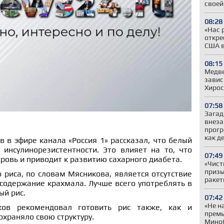
своей
08:28
«Нас 
откре
США в
08:15
Медве
завис
Хиро
07:58
Загад
внеза
прогр
как д
 в эфире канала «Россия 1» рассказал, что белый
 инсулинорезистентности. Это влияет на то, что
07:49
кровь и приводит к развитию сахарного диабета.
«Чист
призы
риса, по словам Мясникова, является отсутствие
ракет
содержание крахмала. Лучше всего употреблять в
ый рис.
07:42
«Не н
ов рекомендовал готовить рис также, как и
премь
охраняло свою структуру.
Миноб