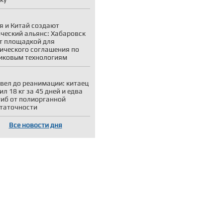
я и Китай создают
ческий альянс: Хабаровск
т площадкой для
ического соглашения по
иковым технологиям
вел до реанимации: китаец
ил 18 кг за 45 дней и едва
гиб от полиорганной
таточности
Все новости дня