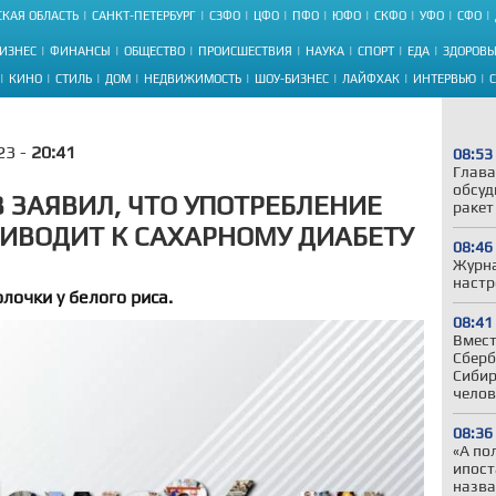
КАЯ ОБЛАСТЬ
САНКТ-ПЕТЕРБУРГ
СЗФО
ЦФО
ПФО
ЮФО
СКФО
УФО
СФО
ИЗНЕС
ФИНАНСЫ
ОБЩЕСТВО
ПРОИСШЕСТВИЯ
НАУКА
СПОРТ
ЕДА
ЗДОРОВЬ
КИНО
СТИЛЬ
ДОМ
НЕДВИЖИМОСТЬ
ШОУ-БИЗНЕС
ЛАЙФХАК
ИНТЕРВЬЮ
23 -
20:41
08:53
Глава
обсуд
 ЗАЯВИЛ, ЧТО УПОТРЕБЛЕНИЕ
ракет
РИВОДИТ К САХАРНОМУ ДИАБЕТУ
08:46
Журна
настр
олочки у белого риса.
08:41
Вмест
Сберб
Сибир
челов
08:36
«А по
ипост
назва