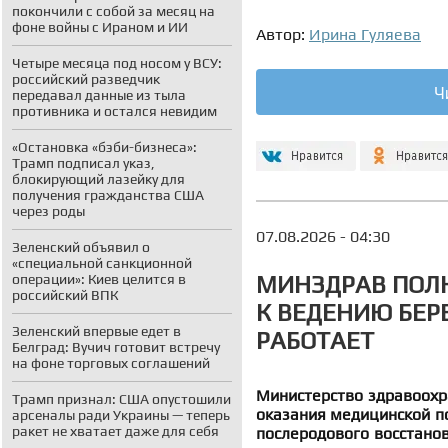
покончили с собой за месяц на
фоне войны с Ираном и ИИ
Автор:
Ирина Гуляева
Четыре месяца под носом у ВСУ:
российский разведчик
Ч
передавал данные из тыла
противника и остался невидим
«Остановка «бэби-бизнеса»:
Трамп подписал указ,
блокирующий лазейку для
получения гражданства США
через роды
07.08.2026 - 04:30
Зеленский объявил о
«специальной санкционной
МИНЗДРАВ ПОЛ
операции»: Киев целится в
российский ВПК
К ВЕДЕНИЮ БЕР
Зеленский впервые едет в
РАБОТАЕТ
Белград: Вучич готовит встречу
на фоне торговых соглашений
Министерство здравоохр
Трамп признал: США опустошили
оказания медицинской п
арсеналы ради Украины — теперь
ракет не хватает даже для себя
послеродового восстанов