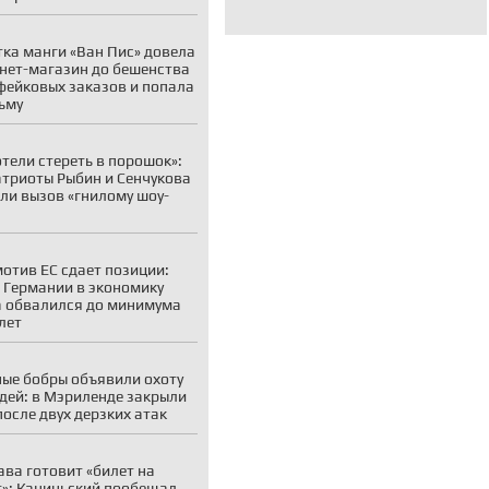
ка манги «Ван Пис» довела
нет-магазин до бешенства
фейковых заказов и попала
ьму
отели стереть в порошок»:
атриоты Рыбин и Сенчукова
ли вызов «гнилому шоу-
отив ЕС сдает позиции:
 Германии в экономику
 обвалился до минимума
 лет
ые бобры объявили охоту
дей: в Мэриленде закрыли
после двух дерзких атак
ва готовит «билет на
»: Качиньский пообещал