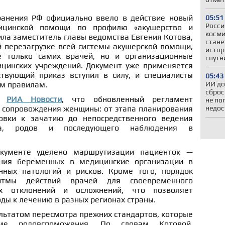
ранения РФ официально ввело в действие новый
05:51
Росси
ицинской помощи по профилю «акушерство и
косми
ила заместитель главы ведомства Евгения Котова,
стане
й перезагрузке всей системы акушерской помощи,
истор
е только самих врачей, но и организационные
спутн
цинских учреждений. Документ уже применяется
твующий приказ вступил в силу, и специалисты
05:43
ым правилам.
ИИ до
сброс
ла
РИА Новости
, что обновленный регламент
не по
 сопровождения женщины: от этапа планирования
недос
овки к зачатию до непосредственного ведения
ода, родов и последующего наблюдения в
кументе уделено маршрутизации пациенток —
ния беременных в медицинские организации в
нных патологий и рисков. Кроме того, порядок
ритмы действий врачей для своевременного
х отклонений и осложнений, что позволяет
ды к лечению в разных регионах страны.
льтатом пересмотра прежних стандартов, которые
ме родовспоможения. По словам Котовой,