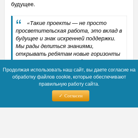
будущее.
«Такие проекты — не просто
просветительская работа, это вклад в
будущее и знак искренней поддержки.
Мы рады делиться знаниями,
открывать ребятам новые горизонты
и показывать, что они здесь —
желанные гости. Пусть эти дни
Продолжая использовать наш сайт, вы даете согласие на
запомнятся школьникам как время
обработку файлов cookie, которые обеспечивают
правильную работу сайта.
открытий, новых друзей и ярких
— подчеркнул Михаил
впечатлений»,
Согласен
Боровицкий.
За время пребывания в Ярославле
участники смены познакомятся с
образовательным процессом в