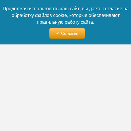
тревога, но, по данным губернатора
Продолжая использовать наш сайт, вы даете согласие на
Михаила Развожаева, обошлось без
обработку файлов cookie, которые обеспечивают
пострадавших.
правильную работу сайта.
Согласен
Фото: Коллаж RuNews24.ru
Читайте нас в телеграм