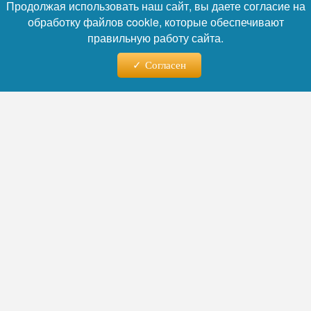
Продолжая использовать наш сайт, вы даете согласие на
обработку файлов cookie, которые обеспечивают
правильную работу сайта.
Фото: Коллаж RuNews24.ru
Согласен
Читайте нас в телеграм
Согласно публикации The Wall Street
Journal, в разведывательных докладах
рассматриваются сценарии разного уровня
— от массированных кибератак и действий
неопознанных вооружённых групп до
ограниченного вторжения на восточном
фланге альянса. При этом вероятность
прямого наземного вторжения оценивается
как низкая, хотя, по мнению аналитиков, со
временем она может возрасти. Целью
возможной атаки, как полагают