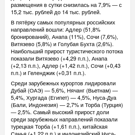
размещения в сутки снизилась на 7,9% — с
15,2 тыс. рублей до 14 тыс. рублей.
В пятёрку самых популярных российских
направлений вошли: Адлер (51,8%
бронирований), Анапа (11%), Сочи (7,6%),
Витязево (5,8%) и Голубая Бухта (2,6%).
Наибольший прирост туристического потока
показали Витязево (+4,29 п.п.), Анапа
(+2,13 п.п.), Адлер (+1,42 п.п.), Сочи (+0,43
п.п.) и Геленджик (+0,31 п.п.).
Среди зарубежных курортов лидировали
Дубай (ОАЭ) — 5,6%, Нячанг (Вьетнам) —
5,4%, Хургада (Египет) — 4,5%, Нуса-Дуа
(Бали, Индонезия) — 2,7% и Торба (Турция)
— 2,5%. Самый высокий прирост доли
среди зарубежных направлений показали
турецкая Торба (+1,61 п.п.), китайская
Санья (+1,22 п.п.) и индонезийский Нуса-