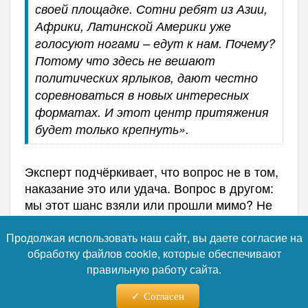
своей площадке. Сотни ребят из Азии,
Африки, Латинской Америки уже
голосуют ногами – едут к нам. Почему?
Потому что здесь не вешают
политических ярлыков, дают честно
соревноваться в новых интересных
форматах. И этот центр притяжения
будет только крепнуть».
Эксперт подчёркивает, что вопрос не в том,
наказание это или удача. Вопрос в другом:
мы этот шанс взяли или прошли мимо? Не
прошли. Потому что устали быть вечными
гостями на чужих кухнях – пора принимать
Продолжая использовать наш сайт, вы даете согласие на
гостей у себя.
обработку файлов cookie, которые обеспечивают
правильную работу сайта.
«И, судя по всему, уровень уже
Согласен