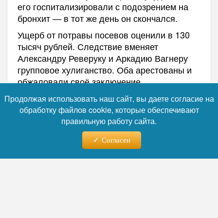
его госпитализировали с подозрением на
бронхит — в тот же день он скончался.
Ущерб от потравы посевов оценили в 130
тысяч рублей. Следствие вменяет
Александру Реверуку и Аркадию Вагнеру
групповое хулиганство. Оба арестованы и
обжаловали своё заключение.
Следственный комитет устанавливает связь
Продолжая использовать наш сайт, вы даете согласие на
между избиением и смертью — если она
обработку файлов cookie, которые обеспечивают
будет доказана, обвинение
правильную работу сайта.
переквалифицируют на более тяжкую
статью. Ход расследования держит на
Согласен
контроле глава СК Александр Бастрыкин.
Никита Зезин посвятил сельскому хозяйству
более 40 лет, написал свыше 260 научных
трудов. За несколько дней до гибели его
наградили знаком отличия «За заслуги
перед Свердловской областью» II степени,