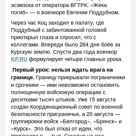
эсэмэска от оператора ВГТРК: «Жека
погиб» — о военкоре Евгении Поддубном.
Через час Коц заходил в палату, где
Поддубный с забинтованной головой
приоткрыл глаза и спросил, что с
коллегами. Впереди было 264 дня боёв за
Курскую землю. Спустя два года военкор
формулирует четыре главных урока.
KP.RU
Первый урок: нельзя ждать врага на
Границу прикрывали пограничники
границе.
и срочники — ими невозможно остановить
полноценную войсковую операцию с
десятками тысяч штыков. Уже 15 августа
создан Координационный совет по военной
безопасности приграничья, а 20 августа —
группировки войск «Белгород», «Брянск» и
«Курск». Это был отказ от идеи, что
приграничье — тыл. Сегодня на юге