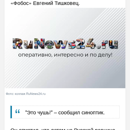
«Фобос» Евгений Тишковец.
Фото: коллаж RuNews24.ru
"Это чушь!" – сообщил синоптик.
Он отметил, что летом на Русской равнине