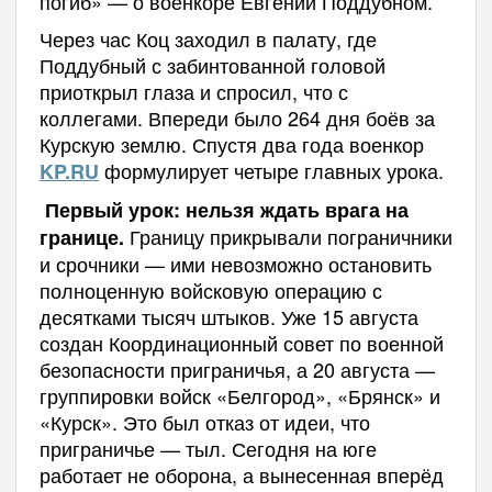
погиб» — о военкоре Евгении Поддубном.
Через час Коц заходил в палату, где
Поддубный с забинтованной головой
приоткрыл глаза и спросил, что с
коллегами. Впереди было 264 дня боёв за
Курскую землю. Спустя два года военкор
формулирует четыре главных урока.
KP.RU
Первый урок: нельзя ждать врага на
Границу прикрывали пограничники
границе.
и срочники — ими невозможно остановить
полноценную войсковую операцию с
десятками тысяч штыков. Уже 15 августа
создан Координационный совет по военной
безопасности приграничья, а 20 августа —
группировки войск «Белгород», «Брянск» и
«Курск». Это был отказ от идеи, что
приграничье — тыл. Сегодня на юге
работает не оборона, а вынесенная вперёд