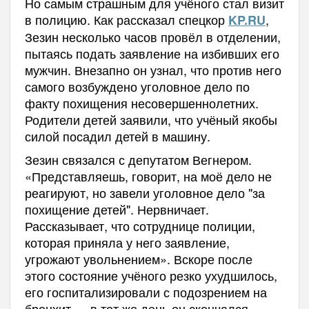
Но самым страшным для учёного стал визит
в полицию. Как рассказал спецкор
,
KP.RU
Зезин несколько часов провёл в отделении,
пытаясь подать заявление на избивших его
мужчин. Внезапно он узнал, что против него
самого возбуждено уголовное дело по
факту похищения несовершеннолетних.
Родители детей заявили, что учёный якобы
силой посадил детей в машину.
Зезин связался с депутатом Вегнером.
«Представляешь, говорит, на моё дело не
реагируют, но завели уголовное дело "за
похищение детей". Нервничает.
Рассказывает, что сотруднице полиции,
которая приняла у него заявление,
угрожают увольнением». Вскоре после
этого состояние учёного резко ухудшилось,
его госпитализировали с подозрением на
бронхит — в тот же день он скончался.