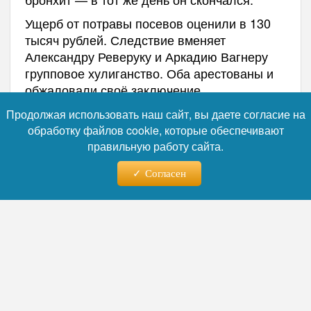
Ущерб от потравы посевов оценили в 130
тысяч рублей. Следствие вменяет
Александру Реверуку и Аркадию Вагнеру
групповое хулиганство. Оба арестованы и
обжаловали своё заключение.
Следственный комитет устанавливает связь
Продолжая использовать наш сайт, вы даете согласие на
между избиением и смертью — если она
обработку файлов cookie, которые обеспечивают
будет доказана, обвинение
правильную работу сайта.
переквалифицируют на более тяжкую
статью. Ход расследования держит на
Согласен
контроле глава СК Александр Бастрыкин.
Никита Зезин посвятил сельскому хозяйству
более 40 лет, написал свыше 260 научных
трудов. За несколько дней до гибели его
наградили знаком отличия «За заслуги
перед Свердловской областью» II степени,
а в 2024 году президент присвоил ему