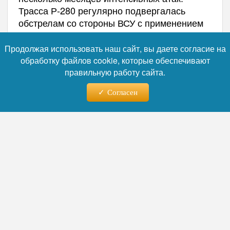
Трасса Р-280 регулярно подвергалась
обстрелам со стороны ВСУ с применением
беспилотников и дистанционного
минирования, при этом основными
Продолжая использовать наш сайт, вы даете согласие на
мишенями становились бензовозы и
обработку файлов cookie, которые обеспечивают
гражданские фуры.
правильную работу сайта.
Согласен