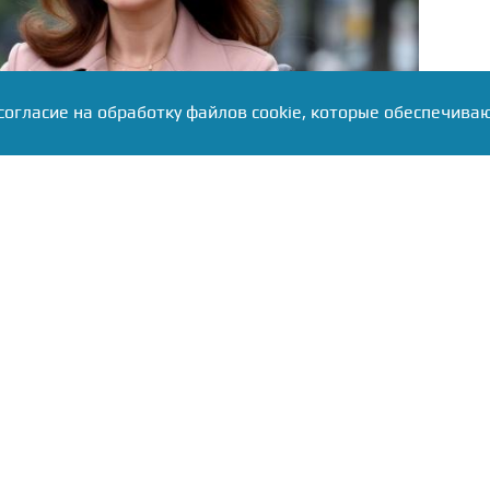
согласие на обработку файлов cookie, которые обеспечива
тная по ролям в популярных сериалах и фильмах,
и проблемами со здоровьем.
 в распоряжении СМИ, актриса прибывает на один
 но вместо привычного передвижения пешком она
 инвалидным креслом. На видео отчетливо видно,
тости надежно зафиксирована гипсовой повязкой,
сть самостоятельной ходьбы.
чения травмы на данный момент остаются