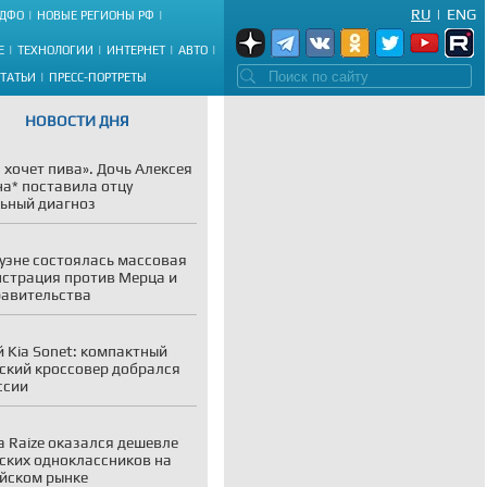
RU
|
ENG
ДФО
НОВЫЕ РЕГИОНЫ РФ
Е
ТЕХНОЛОГИИ
ИНТЕРНЕТ
АВТО
СТАТЬИ
ПРЕСС-ПОРТРЕТЫ
НОВОСТИ ДНЯ
 хочет пива». Дочь Алексея
а* поставила отцу
ьный диагноз
уэне состоялась массовая
страция против Мерца и
равительства
 Kia Sonet: компактный
ский кроссовер добрался
ссии
a Raize оказался дешевле
ских одноклассников на
йском рынке