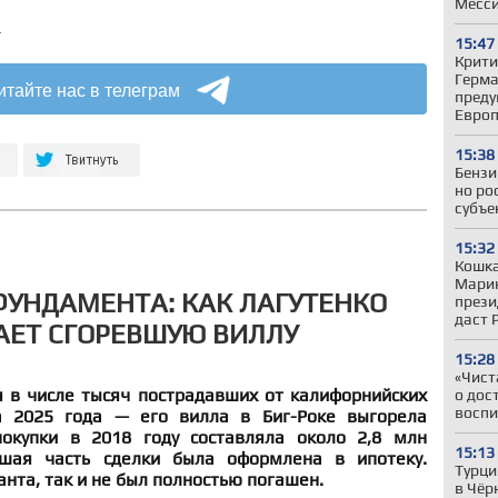
Месс
а
15:47
Крити
Герман
итайте нас в телеграм
преду
Евро
15:38
Бензи
но ро
субъе
15:32
Кошка
Марин
ФУНДАМЕНТА: КАК ЛАГУТЕНКО
прези
даст 
АЕТ СГОРЕВШУЮ ВИЛЛУ
15:28
«Чист
я в числе тысяч пострадавших от калифорнийских
о дос
воспи
 2025 года — его вилла в Биг-Роке выгорела
покупки в 2018 году составляла около 2,8 млн
15:13
шая часть сделки была оформлена в ипотеку.
Турци
анта, так и не был полностью погашен.
в Чёр