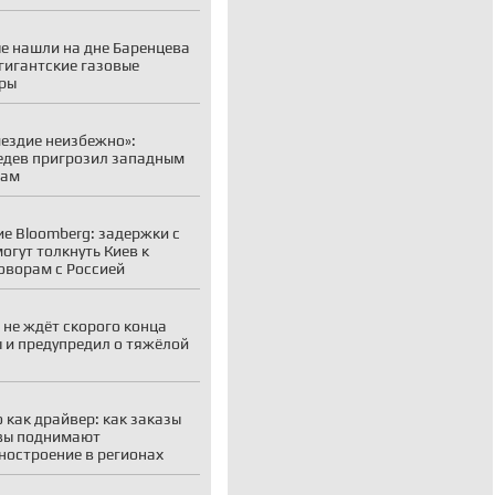
е нашли на дне Баренцева
гигантские газовые
ры
ездие неизбежно»:
дев пригрозил западным
рам
е Bloomberg: задержки с
огут толкнуть Киев к
оворам с Россией
 не ждёт скорого конца
 и предупредил о тяжёлой
 как драйвер: как заказы
вы поднимают
остроение в регионах