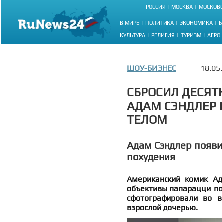
РОССИЯ
МОСКВА
МОСКОВС
В МИРЕ
ПОЛИТИКА
ЭКОНОМИКА
Б
КУЛЬТУРА
РЕЛИГИЯ
ТУРИЗМ
АГРО
ШОУ-БИЗНЕС
18.05
СБРОСИЛ ДЕСЯТ
АДАМ СЭНДЛЕР
ТЕЛОМ
Адам Сэндлер появи
похудения
Американский комик Ад
объективы папарацци пос
сфотографировали во в
взрослой дочерью.