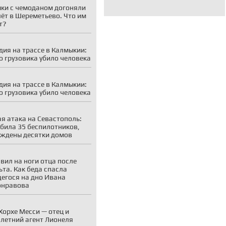
ки с чемоданом догоняли
ёт в Шереметьево. Что им
т?
дия на трассе в Калмыкии:
о грузовика убило человека
дия на трассе в Калмыкии:
о грузовика убило человека
я атака на Севастополь:
била 35 беспилотников,
ждены десятки домов
вил на ноги отца после
ьта. Как беда спасла
егося на дно Ивана
онравова
Хорхе Месси — отец и
летний агент Лионеля