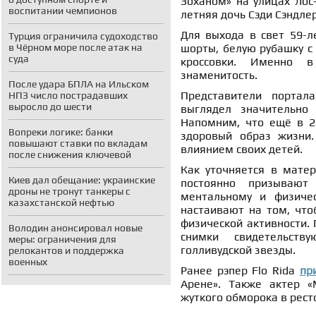
Зоханом» на улицах Лос
воспитании чемпионов
летняя дочь Сэди Сэндлер
Для выхода в свет 59-л
Турция ограничила судоходство
в Чёрном море после атак на
шорты, белую рубашку с
суда
кроссовки. Именно 
знаменитость.
После удара БПЛА на Ильском
Представители портала
НПЗ число пострадавших
выросло до шести
выглядел значительно
Напомним, что ещё в 20
Вопреки логике: банки
здоровый образ жизни.
повышают ставки по вкладам
влиянием своих детей.
после снижения ключевой
Как уточняется в мате
Киев дал обещание: украинские
постоянно призывают 
дроны не тронут танкеры с
ментальному и физичес
казахстанской нефтью
настаивают на том, что
физической активности.
Володин анонсировал новые
снимки свидетельств
меры: ограничения для
голливудской звезды.
релокантов и поддержка
военных
Ранее рэпер Flo Rida
пр
Арене». Также актер 
жуткого обморока в рест