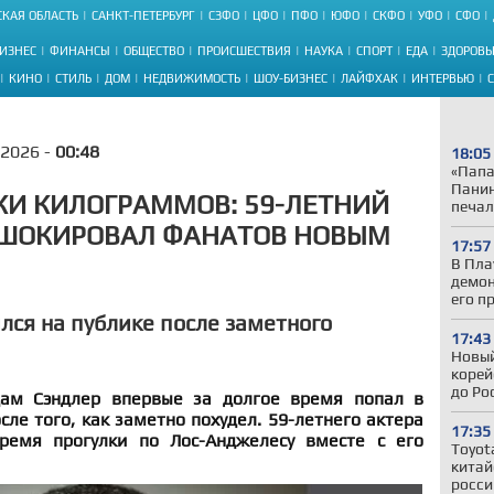
КАЯ ОБЛАСТЬ
САНКТ-ПЕТЕРБУРГ
СЗФО
ЦФО
ПФО
ЮФО
СКФО
УФО
СФО
ИЗНЕС
ФИНАНСЫ
ОБЩЕСТВО
ПРОИСШЕСТВИЯ
НАУКА
СПОРТ
ЕДА
ЗДОРОВЬ
КИНО
СТИЛЬ
ДОМ
НЕДВИЖИМОСТЬ
ШОУ-БИЗНЕС
ЛАЙФХАК
ИНТЕРВЬЮ
.2026 -
00:48
18:05
«Папа
Панин
КИ КИЛОГРАММОВ: 59-ЛЕТНИЙ
печал
 ШОКИРОВАЛ ФАНАТОВ НОВЫМ
17:57
В Пла
демон
его п
лся на публике после заметного
17:43
Новый
корей
до Ро
ам Сэндлер впервые за долгое время попал в
ле того, как заметно похудел. 59-летнего актера
17:35
ремя прогулки по Лос-Анджелесу вместе с его
Toyot
китай
росси