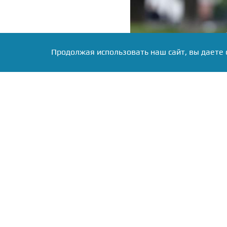
Продолжая использовать наш сайт, вы даете 
Фото: коллаж RuNews24.ru
Ирина Безрукова, извес
столкнулась с серьезным
На кадрах, появившихся
из столичных вокзалов,
вынуждена пользоваться
что левая нога знамени
что исключает возможно
Обстоятельства полу