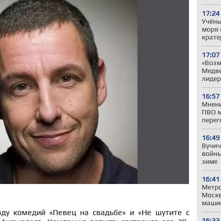
17:24
Учёны
моря 
крате
17:07
«Возм
Медве
лиде
16:57
Мнени
ПВО м
перег
16:49
Вучич
войны
зиме
16:41
Метро
Моск
машин
ду комедий «Певец на свадьбе» и «Не шутите с
16:33