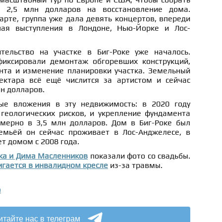
 2,5 млн долларов на восстановление дома.
арте, группа уже дала девять концертов, впереди
ая выступления в Лондоне, Нью-Йорке и Лос-
тельство на участке в Биг-Роке уже началось.
фиксировали демонтаж обгоревших конструкций,
нта и изменение планировки участка. Земельный
ектара всё ещё числится за артистом и сейчас
лн долларов.
ые вложения в эту недвижимость: в 2020 году
 геологических рисков, и укрепление фундамента
мерно в 3,5 млн долларов. Дом в Биг-Роке был
семьёй он сейчас проживает в Лос-Анджелесе, в
ет домом с 2008 года.
ка и Дима Масленников
показали фото со свадьбы.
гается в инвалидном кресле
из-за травмы.
о
итайте нас в телеграм