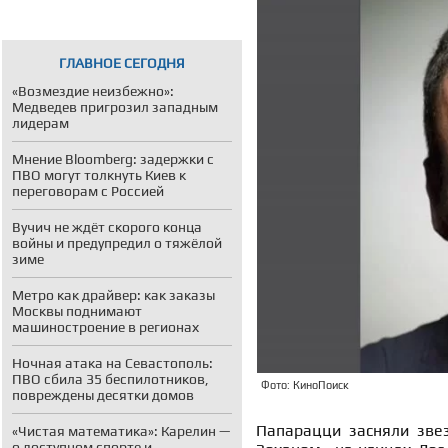
ГЛАВНОЕ СЕГОДНЯ
«Возмездие неизбежно»:
Медведев пригрозил западным
лидерам
Мнение Bloomberg: задержки с
ПВО могут толкнуть Киев к
переговорам с Россией
Вучич не ждёт скорого конца
войны и предупредил о тяжёлой
зиме
Метро как драйвер: как заказы
Москвы поднимают
машиностроение в регионах
Ночная атака на Севастополь:
ПВО сбила 35 беспилотников,
Фото: КиноПоиск
повреждены десятки домов
Папарацци засняли звез
«Чистая математика»: Карелин —
о доступном спорте и