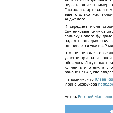
недостающие примерно
Гастроли стартовали в м
ещё столько же, включ
Анджелесе.
К середине июля строи
Спутниковые снимки за
заливку нового фундаме
надел площадью 0,45 г
оценивается уже в 4,2 м
Это не первые серьёзн
участок признали зоной
обошлось Лагутенко при
куплен в ипотеку, а с 
районе Bel Air, где владе
Напомним, что
Клава Ко
Ирина Безрукова
передви
Автор:
Евгений Манченк
Ч