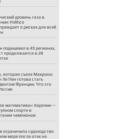
и
ческий уровень газа в
ии: Politico
преждает о рисках для всей
пы
н подешевел в 49 регионах,
ст продолжается в 28
ктах
, которая съела Макрона:
 Ле Пен готова стать
дентом Франции. Что это
России
ая математика»: Карелин —
тупном спорте и
тании чемпионов
я ограничила судоходство
ном море после атак на