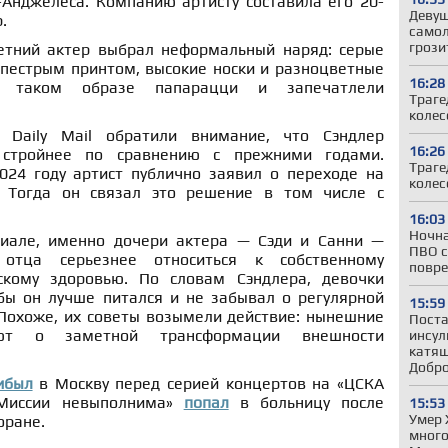
-Анджелеса. Компанию артисту составила его 20-
Девуш
.
самол
грози
етний актер выбрал неформальный наряд: серые
 пестрым принтом, высокие носки и разноцветные
16:28
в таком образе папарацци и запечатлели
Траге
колес
 Daily Mail обратили внимание, что Сэндлер
16:26
 стройнее по сравнению с прежними годами.
Траге
24 году артист публично заявил о переходе на
колес
 Тогда он связал это решение в том числе с
16:03
Ночна
риале, именно дочери актера — Сэди и Санни —
ПВО с
отца серьезнее относиться к собственному
повре
кому здоровью. По словам Сэндлера, девочки
бы он лучше питался и не забывал о регулярной
15:59
 Похоже, их советы возымели действие: нынешние
Поста
уют о заметной трансформации внешности
инсул
катящ
Добр
ибыл
в Москву перед серией концертов на «ЦСКА
«Миссии невыполнима»
попал
в больницу после
15:53
Умер 
оране.
много