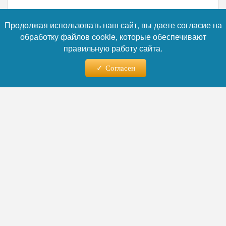
Продолжая использовать наш сайт, вы даете согласие на
обработку файлов cookie, которые обеспечивают
правильную работу сайта.
06.08.2026 - 02:08
Согласен
В 81 год — с 23-летней
красавицей: Майкл Дуглас
шокировал публику редким
выходом с дочерью-актрисой
Голливудский ветеран Майкл Дуглас в
возрасте 81 года удостоен звания посла
культурного фонда на Майорке за заслуги
перед островом. На торжественной
церемонии его сопровождала 23-летняя
дочь Кэрис, которую он воспитывает в браке