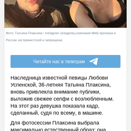
Фото: Татьяна Плаксина / Instagram (владелец компания Meta признана в
России экстремистской и запрещена)
Читайте нас в телеграм
Наследница известной певицы Любови
Успенской, 36-летняя Татьяна Плаксина,
вновь привлекла внимание публики,
выложив свежее селфи с возлюбленным.
На этот раз девушка показала кадр,
сделанный, судя по всему, в машине.
Для фотосессии Плаксина выбрала
максимально естественный образ: она