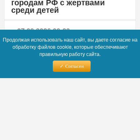
Продолжая использовать наш сайт, вы даете согласие на
обработку файлов cookie, которые обеспечивают
Фото: коллаж RuNews24.ru
правильную работу сайта.
Согласен
Читайте нас в телеграм
Руководство Куйбышевской железной
дороги согласовало введение добавочных
рейсов экспресса «Сурская стрела»
по
субботам и воскресеньям
. Перевозки будут
осуществляться современными составами
модификации ЭП2Д, которые свяжут
центральные вокзалы двух соседних