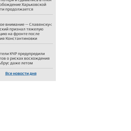
обождение Харьковской
ти продолжается
ое внимание — Славянску»:
ский признал тяжелую
цию на фронте после
ия Константиновки
тели КЧР предупредили
тов о рисках восхождения
ьбрус даже летом
Все новости дня