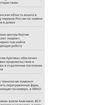
утешествие»
нская область вошла в
у лидеров России по замене
в в домах
вые центры Якутии
ают людям с
идностью найти
дящую работу
том Арктика» обеспечил
вки продовольствия и
ва в отдаленные поселения
ки
 технология поможет
ять перегруженные фуры,
ающие госномера, в ХМАО
ряне» взяли Анискино: ВСУ
 потери и сдавались в плен