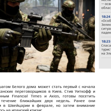
— осв
облас
18:24
«Особ
Зелен
ситуа
паден
18:23
Спаса
турис
на Эл
агом Белого дома может стать первый с начала
анских переговорщиков в Киев. Стив Уиткофф и
ным Financial Times и Axios, готовы посетить
 течение ближайших двух недель. Ранее они
и в Швейцарии в феврале, но затем внимание
ь на иранский кризис.