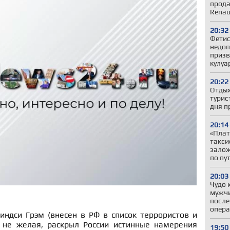
прода
Renau
20:32
Фетис
недоп
призв
кулуа
20:22
Отдых
турис
дня п
20:14
«Плат
такси
залож
по пу
20:03
Чудо 
мужчи
после
опер
индси Грэм (внесен в РФ в список террористов и
о не желая, раскрыл России истинные намерения
19:50