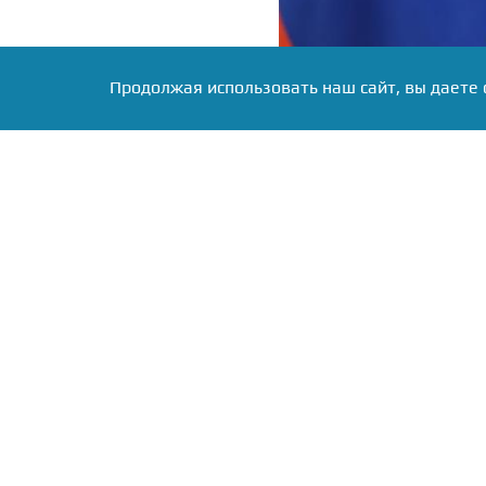
Продолжая использовать наш сайт, вы даете 
Фото: сайт Совбеза РФ, источник: scr
Дмитрий Медведев, зан
безопасности России
прокомментировал годо
отмечалась 4 июля.
В своем Telegram-канал
сходятся во мнении: Аме
заявление прозвучало в
Декларации независимост