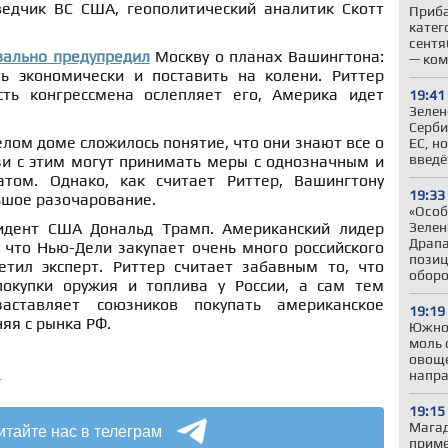
ведчик ВС США, геополитический аналитик Скотт
Приба
катег
сентя
вально предупредил
Москву о планах Вашингтона:
— ком
ь экономически и поставить на колени. Риттер
сть конгрессмена ослепляет его, Америка идет
19:41
Зелен
Серби
елом доме сложилось понятие, что они знают все о
ЕС, н
введё
язи с этим могут принимать меры с однозначным и
атом. Однако, как считает Риттер, Вашингтону
19:33
ьшое разочарование.
«Особ
Зелен
идент США Дональд Трамп. Американский лидер
Драпа
 что Нью-Дели закупает очень много российского
позиц
етил эксперт. Риттер считает забавным то, что
обор
покупки оружия и топлива у России, а сам тем
аставляет союзников покупать американское
19:19
яя с рынка РФ.
Южно
моль 
овоще
а
напр
19:15
итайте нас в телеграм
Магад
приме