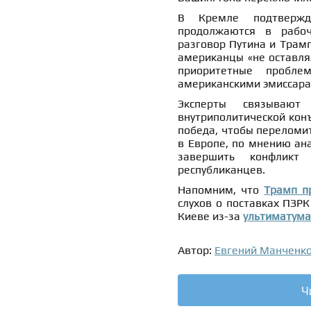
В Кремле подтвержд
продолжаются в рабоч
разговор Путина и Трамп
американцы «не оставлял
приоритетные пробле
американскими эмиссара
Эксперты связывают
внутриполитической кон
победа, чтобы переломит
в Европе, по мнению ана
завершить конфликт
республиканцев.
Напомним, что
Трамп п
слухов о поставках ПЗРК
Киеве из-за
ультиматума
Автор:
Евгений Манченк
Ч