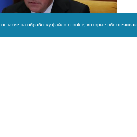
согласие на обработку файлов cookie, которые обеспечива
f.gov.ru
имающий пост заместителя председателя Совета
 и возглавляющий партию «Единая Россия»,
вщину основания Соединенных Штатов, которая
е политик заявил, что большинство стран мира
рика не вправе принимать решения за других. Это
 день, когда в Филадельфии вспоминали принятие
и 250 лет назад.