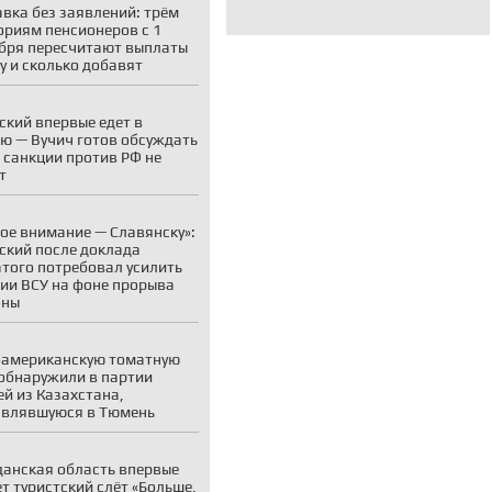
вка без заявлений: трём
ориям пенсионеров с 1
бря пересчитают выплаты
у и сколько добавят
ский впервые едет в
ю — Вучич готов обсуждать
о санкции против РФ не
т
ое внимание — Славянску»:
ский после доклада
того потребовал усилить
ии ВСУ на фоне прорыва
оны
американскую томатную
обнаружили в партии
й из Казахстана,
авлявшуюся в Тюмень
анская область впервые
т туристский слёт «Больше,