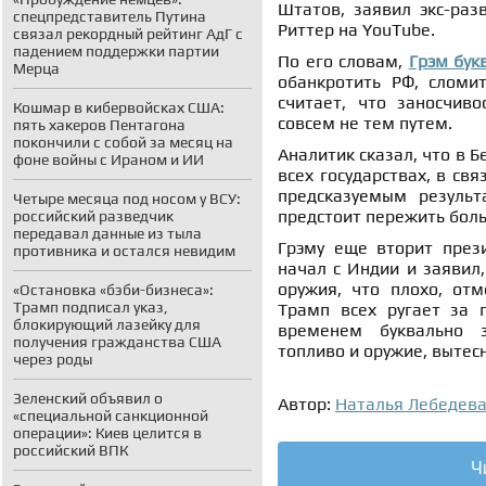
Штатов, заявил экс-раз
спецпредставитель Путина
Риттер на YouTube.
связал рекордный рейтинг АдГ с
падением поддержки партии
По его словам,
Грэм бук
Мерца
обанкротить РФ, сломит
считает, что заносчиво
Кошмар в кибервойсках США:
совсем не тем путем.
пять хакеров Пентагона
покончили с собой за месяц на
Аналитик сказал, что в Б
фоне войны с Ираном и ИИ
всех государствах, в св
предсказуемым результ
Четыре месяца под носом у ВСУ:
предстоит пережить бол
российский разведчик
передавал данные из тыла
Грэму еще вторит през
противника и остался невидим
начал с Индии и заявил,
оружия, что плохо, отм
«Остановка «бэби-бизнеса»:
Трамп подписал указ,
Трамп всех ругает за 
блокирующий лазейку для
временем буквально з
получения гражданства США
топливо и оружие, вытесн
через роды
Зеленский объявил о
Автор:
Наталья Лебедев
«специальной санкционной
операции»: Киев целится в
российский ВПК
Ч