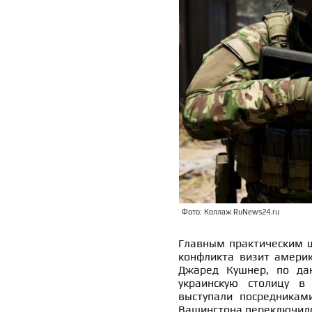
Фото: Коллаж RuNews24.ru
Главным практическим ш
конфликта визит америк
Джаред Кушнер, по дан
украинскую столицу в
выступали посредникам
Вашингтона переключилос