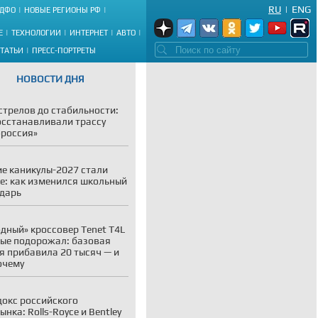
RU
|
ENG
ДФО
НОВЫЕ РЕГИОНЫ РФ
Е
ТЕХНОЛОГИИ
ИНТЕРНЕТ
АВТО
СТАТЬИ
ПРЕСС-ПОРТРЕТЫ
НОВОСТИ ДНЯ
стрелов до стабильности:
осстанавливали трассу
россия»
е каникулы-2027 стали
е: как изменился школьный
дарь
дный» кроссовер Tenet T4L
ые подорожал: базовая
я прибавила 20 тысяч — и
очему
окс российского
ынка: Rolls-Royce и Bentley