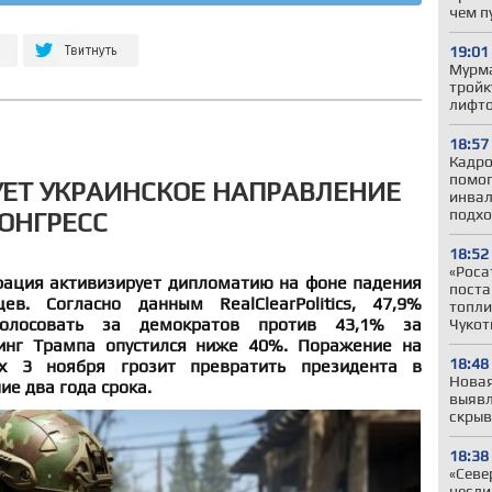
чем п
19:01
Мурма
тройк
лифто
18:57
Кадро
помог
ЕТ УКРАИНСКОЕ НАПРАВЛЕНИЕ
инвал
подхо
КОНГРЕСС
18:52
«Роса
ация активизирует дипломатию на фоне падения
поста
ев. Согласно данным RealClearPolitics, 47,9%
топли
голосовать за демократов против 43,1% за
Чукот
тинг Трампа опустился ниже 40%. Поражение на
18:48
х 3 ноября грозит превратить президента в
Новая
ие два года срока.
выявл
скрыв
18:38
«Севе
несли