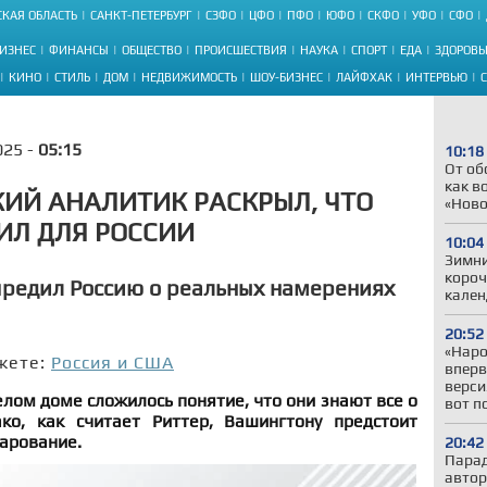
КАЯ ОБЛАСТЬ
САНКТ-ПЕТЕРБУРГ
СЗФО
ЦФО
ПФО
ЮФО
СКФО
УФО
СФО
ИЗНЕС
ФИНАНСЫ
ОБЩЕСТВО
ПРОИСШЕСТВИЯ
НАУКА
СПОРТ
ЕДА
ЗДОРОВЬ
КИНО
СТИЛЬ
ДОМ
НЕДВИЖИМОСТЬ
ШОУ-БИЗНЕС
ЛАЙФХАК
ИНТЕРВЬЮ
025 -
05:15
10:18
От об
как в
ИЙ АНАЛИТИК РАСКРЫЛ, ЧТО
«Ново
ИЛ ДЛЯ РОССИИ
10:04
Зимни
короч
предил Россию о реальных намерениях
кален
20:52
«Наро
жете:
Россия и США
вперв
верси
елом доме сложилось понятие, что они знают все о
вот п
ако, как считает Риттер, Вашингтону предстоит
арование.
20:42
Парад
автор