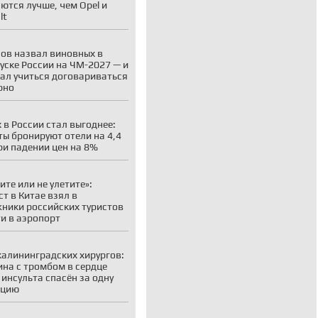
ются лучше, чем Opel и
lt
ов назвал виновных в
уске России на ЧМ-2027 — и
ал учиться договариваться
рно
 в России стал выгоднее:
ты бронируют отели на 4,4
ри падении цен на 8%
ите или не улетите»:
ст в Китае взял в
ники российских туристов
ти в аэропорт
калининградских хирургов:
на с тромбом в сердце
 инсульта спасён за одну
ацию