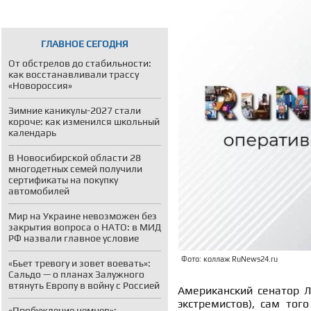
ГЛАВНОЕ СЕГОДНЯ
От обстрелов до стабильности:
как восстанавливали трассу
«Новороссия»
Зимние каникулы-2027 стали
короче: как изменился школьный
календарь
В Новосибирской области 28
многодетных семей получили
сертификаты на покупку
автомобилей
Мир на Украине невозможен без
закрытия вопроса о НАТО: в МИД
РФ назвали главное условие
Фото: коллаж RuNews24.ru
«Бьет тревогу и зовет воевать»:
Сальдо — о планах Залужного
втянуть Европу в войну с Россией
Американский сенатор Л
экстремистов), сам тог
«Пробуждение немцев»: