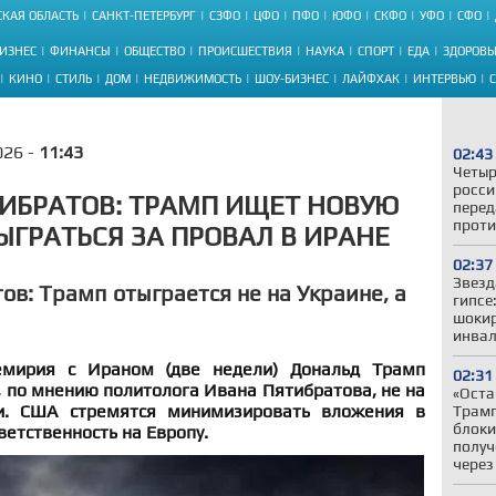
КАЯ ОБЛАСТЬ
САНКТ-ПЕТЕРБУРГ
СЗФО
ЦФО
ПФО
ЮФО
СКФО
УФО
СФО
ИЗНЕС
ФИНАНСЫ
ОБЩЕСТВО
ПРОИСШЕСТВИЯ
НАУКА
СПОРТ
ЕДА
ЗДОРОВЬ
КИНО
СТИЛЬ
ДОМ
НЕДВИЖИМОСТЬ
ШОУ-БИЗНЕС
ЛАЙФХАК
ИНТЕРВЬЮ
026 -
11:43
02:43
Четыр
росси
ИБРАТОВ: ТРАМП ИЩЕТ НОВУЮ
перед
проти
ЫГРАТЬСЯ ЗА ПРОВАЛ В ИРАНЕ
02:37
Звезд
ов: Трамп отыграется не на Украине, а
гипсе
шокир
инвал
емирия с Ираном (две недели) Дональд Трамп
02:31
о, по мнению политолога Ивана Пятибратова, не на
«Оста
и. США стремятся минимизировать вложения в
Трамп
блоки
ветственность на Европу.
получ
через