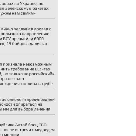
оворах по Украине, но
ал Зеленскому в ракетах:
нужны нам самим»
 лично заслушал доклад с
польского направления:
и ВСУ превысили 6000
ек, 19 бойцов сдались в
я признала невозможным
нить требование ЕС: «газ
, но только не российский»
ара не знает
хождения топлива в трубе
тае онкологи предупредили
асности опираться на
ы ИИ для выбора лечения
публике Алтай боец СВО
 после встречи с медведем
ра молнии