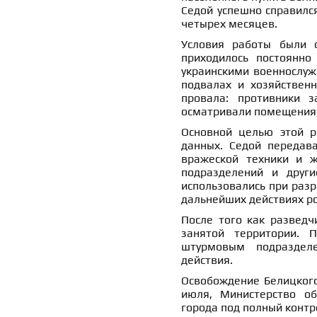
Седой успешно справился
четырех месяцев.
Условия работы были с
приходилось постоянно
украинскими военнослуж
подвалах и хозяйственн
провала: противники з
осматривали помещения, 
Основной целью этой р
данных. Седой переда
вражеской техники и ж
подразделений и други
использовались при разр
дальнейших действиях ро
После того как разведч
занятой территории. 
штурмовым подразделе
действия.
Освобождение Белицкого
июля, Министерство об
города под полный контр