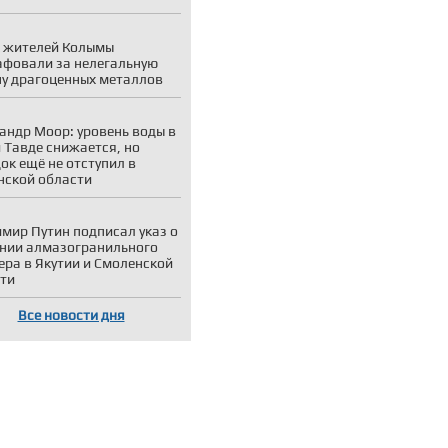
 жителей Колымы
фовали за нелегальную
у драгоценных металлов
андр Моор: уровень воды в
и Тавде снижается, но
ок ещё не отступил в
ской области
мир Путин подписал указ о
нии алмазогранильного
ера в Якутии и Смоленской
ти
Все новости дня