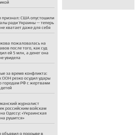
икой
 признал: США опустошили
алы ради Украины — теперь
 не хватает даже для себя
кова пожаловалась на
авов после того, как суд
дил ей 5 млн, а денег она
 не увидела
ые за время конфликта:
к ООН резко осудил удары
о городам РФ с жертвами
 детей
канский журналист
ек российским войскам
на Одессу: «Украинская
на рушится»
 объявил о прорыве в