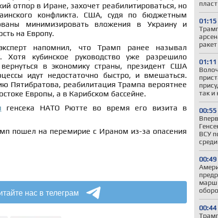
пласт
кий отпор в Иране, захочет реабилитироваться, но
раинского конфликта. США, судя по бюджетным
01:15
сованы минимизировать вложения в Украину и
Трамп
сть на Европу.
арсен
ракет
ксперт напомнил, что Трамп ранее называл
. Хотя кубинское руководство уже разрешило
01:11
 вернуться в экономику страны, президент США
Волоч
цессы идут недостаточно быстро, и вмешаться.
прист
ию Пятибратова, реабилитация Трампа вероятнее
прису
так и
остоке Европы, а в Карибском бассейне.
л
генсека НАТО Рютте во время его визита в
00:55
Вперв
Генсе
амп пошел на перемирие с Ираном из-за опасения
ВСУ п
среди
00:49
Амери
предр
марш 
оборо
итайте нас в телеграм
00:44
Трамп