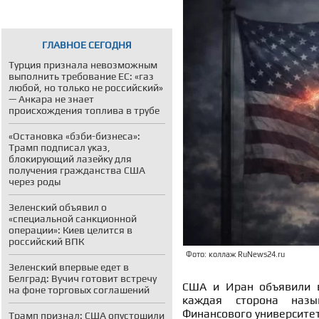
ГЛАВНОЕ СЕГОДНЯ
Турция признала невозможным
выполнить требование ЕС: «газ
любой, но только не российский»
— Анкара не знает
происхождения топлива в трубе
«Остановка «бэби-бизнеса»:
Трамп подписал указ,
блокирующий лазейку для
получения гражданства США
через роды
Зеленский объявил о
«специальной санкционной
операции»: Киев целится в
российский ВПК
Фото: коллаж RuNews24.ru
Зеленский впервые едет в
Белград: Вучич готовит встречу
США и Иран объявили в
на фоне торговых соглашений
каждая сторона назы
Финансового университет
Трамп признал: США опустошили