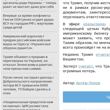
что Трамп, получив жест
арсеналы ради Украины — теперь
ракет не хватает даже для себя
не в рамках русско-ук
документам, заинтере
Впервые за время конфликта:
переложить ответственно
Генсек ООН резко осудил удары
ВСУ по городам РФ с жертвами
В эфире
«Царьграда»
э
среди детей
следующей целью Кубу
американскому бизнесу
Американский журналист
может заявить, что про
предрек российским войскам
Таким образом, по мнен
марш на Одессу: «Украинская
всего произойдет не на в
оборона рушится»
Недавно Трамп
отчита
Трамп объявил о прорыве в
Вашингтон.
переговорах по Украине, но
отказал Зеленскому в ракетах:
Эксперт
считает
, что Тр
«они нужны нам самим»
огромных потерь.
Путин лично заслушал доклад с
Добропольского направления:
Автор:
Артём Попов
потери ВСУ превысили 6000
человек, 19 бойцов сдались в
плен
Ч
«Национальные предатели нам
не нужны!»: ЦИК разместила
политические партии в