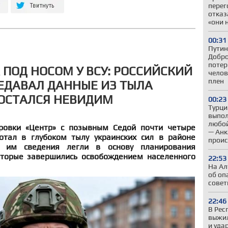
перег
отказ
«они 
00:31
Путин
Добро
потер
 ПОД НОСОМ У ВСУ: РОССИЙСКИЙ
челов
плен
ЕДАВАЛ ДАННЫЕ ИЗ ТЫЛА
 ОСТАЛСЯ НЕВИДИМ
00:23
Турци
выпол
любой
ровки «Центр» с позывным Седой почти четыре
— Анк
отал в глубоком тылу украинских сил в районе
проис
е им сведения легли в основу планирования
оторые завершились освобождением населенного
22:53
На Ал
об оп
совет
22:46
В Рес
выжил
и уда