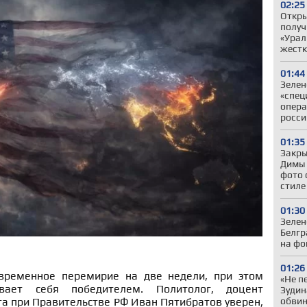
02:25
Откры
получ
«Урал
жестк
01:44
Зелен
«спец
опера
росси
01:35
Закры
Димы 
фото 
стиле
01:30
Зелен
Белгр
на фо
01:26
ременное перемирие на две недели, при этом
«Не п
вает себя победителем. Политолог, доцент
Зудин
обвин
а при Правительстве РФ Иван Пятибратов уверен,