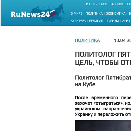
РОССИЯ
МОСКВА
МОСКОВС
В МИРЕ
ПОЛИТИКА
ЭКОНОМИКА
Б
КУЛЬТУРА
РЕЛИГИЯ
ТУРИЗМ
АГРО
ПОЛИТИКА
10.04.2
ПОЛИТОЛОГ ПЯТ
ЦЕЛЬ, ЧТОБЫ ОТ
Политолог Пятибрат
на Кубе
После временного пер
захочет «отыграться», н
украинском направлени
Украину и переложить от