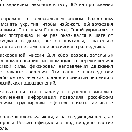
 с заданием, находясь в тылу ВСУ на протяжении
опряжены с колоссальным риском. Разведчику
 менять укрытия, чтобы избежать обнаружения
ащими. По словам Соловьева, Седой укрывался в
ых постройках, и не раз оказывался в шаге от
аходили в дома, где он прятался, тщательно
но так и не замечали российского разведчика.
искованной миссии был сбор разведывательных
вал командованию информацию о перемещениях
ивой силы, фиксировал направления движения
е важные сведения. Эти данные впоследствии
аботке тактических планов и принятии решений о
ссийских подразделений.
ик выполнил свою задачу, его успешно вывели с
Полученная информация позволила российским
ниям группировки «Центр» начать активные
 завершилось 22 июля, а на следующий день, 23
ороны России официально подтвердило взятие
оль.