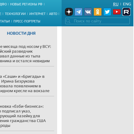
RU
|
ENG
ДФО
НОВЫЕ РЕГИОНЫ РФ
Е
ТЕХНОЛОГИИ
ИНТЕРНЕТ
АВТО
СТАТЬИ
ПРЕСС-ПОРТРЕТЫ
НОВОСТИ ДНЯ
е месяца под носом у ВСУ:
йский разведчик
авал данные из тыла
вника и остался невидим
а «Саши» и «Бригады» в
: Ирина Безрукова
овала появлением в
идном кресле на вокзале
новка «бэби-бизнеса»:
 подписал указ,
рующий лазейку для
ения гражданства США
 роды