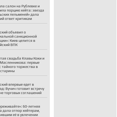
ла салон на Рублевке и
ила порцию хейта: звезда
ьских пельменей» дала
ий ответ критикам
ский объявил о
иальной санкционной
ции»: Киев целится в
йский ВПК
тая свадьба Клавы Коки и
Масленникова: первые
с тайного торжества в
 старины
ский впервые едет в
ад: Вучич готовит встречу
не торговых соглашений
ереживайте»: 60-летняя
а дала отпор хейтерам,
ившим её в увлечении