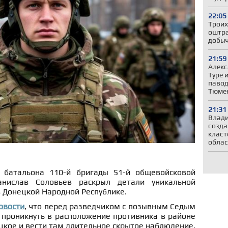
22:05
Троих
оштра
добыч
21:59
Алекс
Туре 
павод
Тюмен
21:31
Влади
созда
класт
облас
 батальона 110-й бригады 51-й общевойсковой
анислав Соловьев раскрыл детали уникальной
 Донецкой Народной Республике.
овости
, что перед разведчиком с позывным Седым
 проникнуть в расположение противника в районе
цкое и вести там длительное скрытое наблюдение.