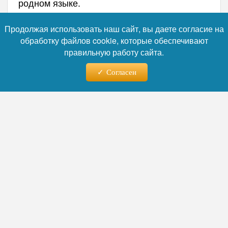
родном языке.
Продолжая использовать наш сайт, вы даете согласие на
обработку файлов cookie, которые обеспечивают
Автор:
Наталья Никифорова
правильную работу сайта.
Согласен
Читайте нас в телеграм
07.08.2026 - 09:54
ВС РФ поразили три сухогруза
в Черном море
Удары по трём судам, перевозившим, по