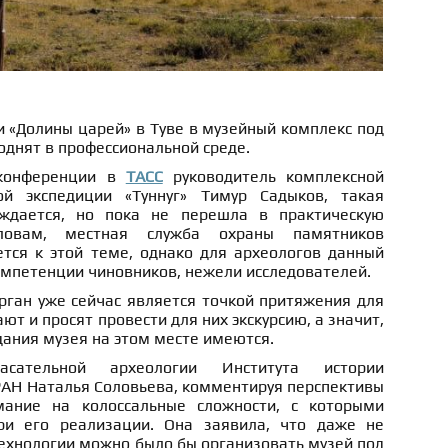
 «Долины царей» в Туве в музейный комплекс под
днят в профессиональной среде.
-конференции в
ТАСС
руководитель комплексной
кой экспедиции «Туннуг» Тимур Садыков, такая
ждается, но пока не перешла в практическую
ловам, местная служба охраны памятников
тся к этой теме, однако для археологов данный
омпетенции чиновников, нежели исследователей.
рган уже сейчас является точкой притяжения для
т и просят провести для них экскурсию, а значит,
дания музея на этом месте имеются.
сательной археологии Института истории
РАН Наталья Соловьева, комментируя перспективы
мание на колоссальные сложности, с которыми
при его реализации. Она заявила, что даже не
технологии можно было бы организовать музей под