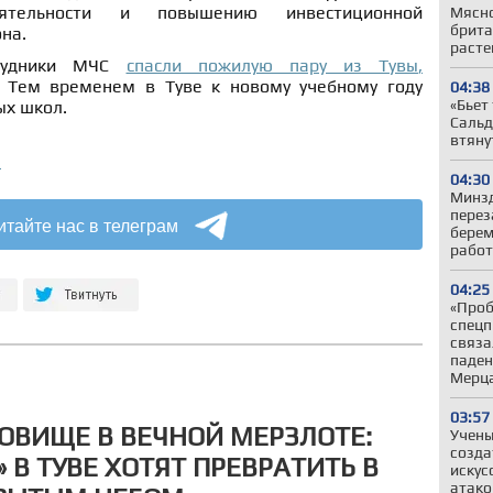
еятельности и повышению инвестиционной
Мясно
брита
она.
расте
рудники МЧС
спасли пожилую пару из Тувы
,
. Тем временем в Туве к новому учебному году
04:38
«Бьет
х школ.
Сальд
втяну
а
04:30
Минз
перез
итайте нас в телеграм
берем
работ
04:25
«Проб
спецп
связа
паден
Мерц
03:57
ОВИЩЕ В ВЕЧНОЙ МЕРЗЛОТЕ:
Учены
созда
 В ТУВЕ ХОТЯТ ПРЕВРАТИТЬ В
искус
атако