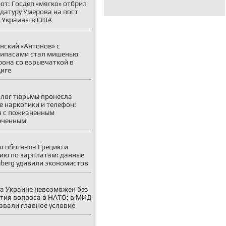
от: Госдеп «мягко» отбрил
датуру Умерова на пост
 Украины в США
нский «Антонов» с
ипасами стал мишенью
рона со взрывчаткой в
иге
лог тюрьмы пронесла
е наркотики и телефон:
 с пожизненным
юченным
я обогнала Грецию и
ию по зарплатам: данные
berg удивили экономистов
а Украине невозможен без
тия вопроса о НАТО: в МИД
звали главное условие