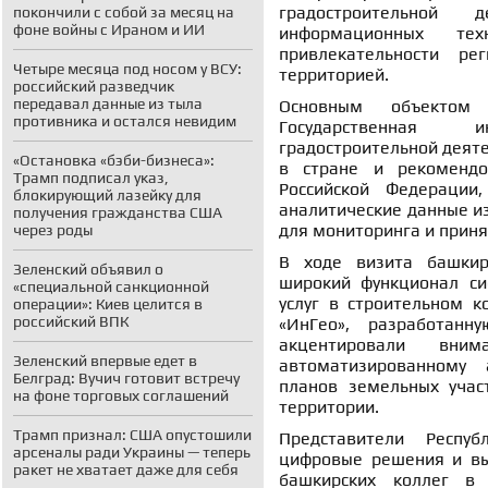
градостроительной 
покончили с собой за месяц на
фоне войны с Ираном и ИИ
информационных тех
привлекательности ре
Четыре месяца под носом у ВСУ:
территорией.
российский разведчик
передавал данные из тыла
Основным объектом 
противника и остался невидим
Государственная 
градостроительной деяте
«Остановка «бэби-бизнеса»:
в стране и рекомендо
Трамп подписал указ,
Российской Федерации
блокирующий лазейку для
аналитические данные и
получения гражданства США
для мониторинга и прин
через роды
В ходе визита башкир
Зеленский объявил о
широкий функционал си
«специальной санкционной
услуг в строительном 
операции»: Киев целится в
российский ВПК
«ИнГео», разработанн
акцентировали вни
Зеленский впервые едет в
автоматизированному 
Белград: Вучич готовит встречу
планов земельных учас
на фоне торговых соглашений
территории.
Трамп признал: США опустошили
Представители Респу
арсеналы ради Украины — теперь
цифровые решения и вы
ракет не хватает даже для себя
башкирских коллег в