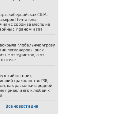
р в кибервойсках США:
хакеров Пентагона
чили с собой за месяц на
войны с Ираном и ИИ
аскрыла глобальную угрозу
зни легионеров»: риск
ит не от туристов, а от
 в отеле
узский историк,
ивший гражданство РФ,
ыл, как раскопки в родной
не привели его к любви к
и
Все новости дня