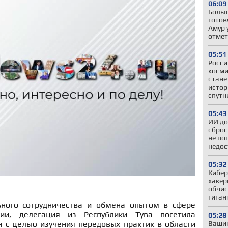
06:09
Больш
готов
Амур 
отмет
05:51
Росси
косми
стане
истор
спутн
05:43
ИИ до
сброс
не по
недос
05:32
Кибер
хакер
обчис
гиган
ного сотрудничества и обмена опытом в сфере
ии, делегация из Республики Тува посетила
05:28
Вашин
н с целью изучения передовых практик в области