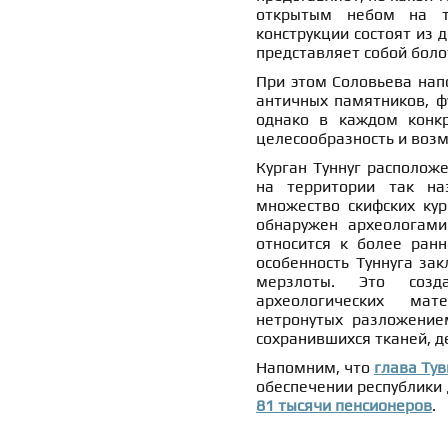
открытым небом на те
конструкции состоят из д
представляет собой боло
При этом Соловьева нап
античных памятников, ф
однако в каждом конкр
целесообразность и возм
Курган Туннуг расположе
на территории так на
множество скифских кур
обнаружен археологами
относится к более ранн
особенность Туннуга зак
мерзлоты. Это созд
археологических мат
нетронутых разложение
сохранившихся тканей, д
Напомним, что
глава Ту
обеспечении республики
81 тысячи пенсионеров
.