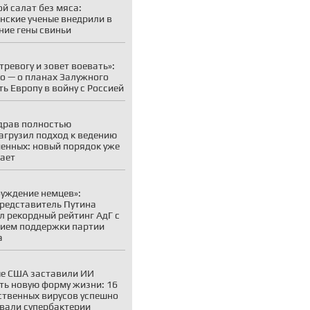
й салат без мяса:
нские ученые внедрили в
ние гены свиньи
 тревогу и зовет воевать»:
о — о планах Залужного
ть Европу в войну с Россией
драв полностью
агрузил подход к ведению
енных: новый порядок уже
ает
уждение немцев»:
редставитель Путина
л рекордный рейтинг АдГ с
ием поддержки партии
а
е США заставили ИИ
ть новую форму жизни: 16
ственных вирусов успешно
вали супербактерии