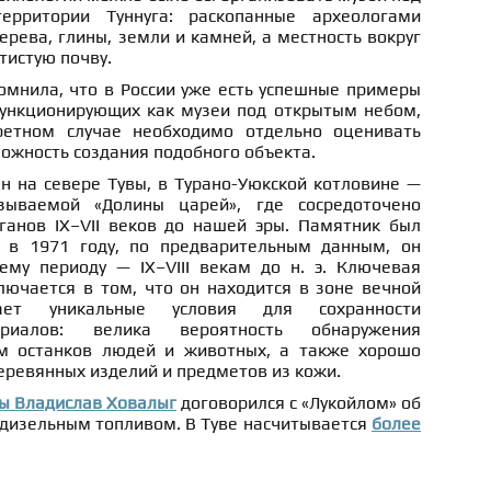
рритории Туннуга: раскопанные археологами
ерева, глины, земли и камней, а местность вокруг
тистую почву.
омнила, что в России уже есть успешные примеры
ункционирующих как музеи под открытым небом,
етном случае необходимо отдельно оценивать
ожность создания подобного объекта.
н на севере Тувы, в Турано-Уюкской котловине —
зываемой «Долины царей», где сосредоточено
ганов IX–VII веков до нашей эры. Памятник был
 в 1971 году, по предварительным данным, он
ему периоду — IX–VIII векам до н. э. Ключевая
лючается в том, что он находится в зоне вечной
ает уникальные условия для сохранности
ериалов: велика вероятность обнаружения
м останков людей и животных, а также хорошо
еревянных изделий и предметов из кожи.
вы Владислав Ховалыг
договорился с «Лукойлом» об
 дизельным топливом. В Туве насчитывается
более