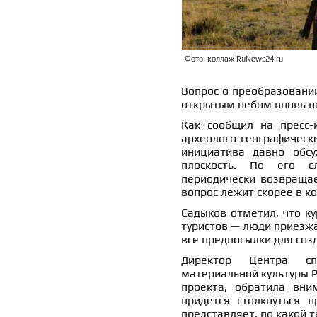
Фото: коллаж RuNews24.ru
Вопрос о преобразовании
открытым небом вновь по
Как сообщил на пресс
археолого-географичес
инициатива давно обсу
плоскость. По его с
периодически возвращае
вопрос лежит скорее в к
Садыков отметил, что ку
туристов — люди приезжаю
все предпосылки для соз
Директор Центра спа
материальной культуры 
проекта, обратила вни
придется столкнуться 
представляет, по какой 