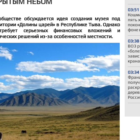
КРЫТЫМ НЕБОМ
03:51
Кошма
обществе обсуждается идея создания музея под
пять 
тории «Долины царей» в Республике Тыва. Однако
покон
фоне 
требует серьезных финансовых вложений и
ческих решений из-за особенностей местности.
03:38
ВОЗ р
«боле
завис
крана
03:34
Франц
получ
раскр
дерев
Росси