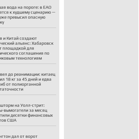
ая вода на пороге: в ЕАО
ятся к худшему сценарию —
уже превысил опасную
ку
я и Китай создают
ческий альянс: Хабаровск
т площадкой для
ического соглашения по
иковым технологиям
вел до реанимации: китаец
ил 18 кг за 45 дней и едва
гиб от полиорганной
таточности
шторм на Уолл-стрит:
ы-вымогатели за месяц
тили десятки финансовых
тов США
гтон дал от ворот