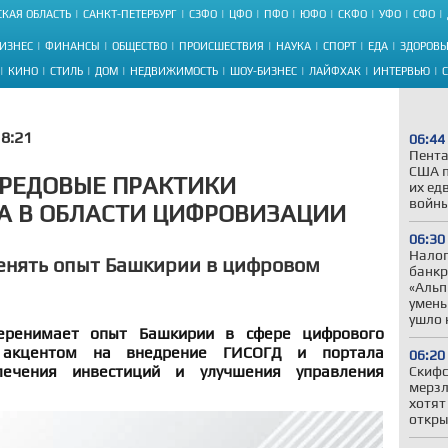
КАЯ ОБЛАСТЬ
САНКТ-ПЕТЕРБУРГ
СЗФО
ЦФО
ПФО
ЮФО
СКФО
УФО
СФО
ИЗНЕС
ФИНАНСЫ
ОБЩЕСТВО
ПРОИСШЕСТВИЯ
НАУКА
СПОРТ
ЕДА
ЗДОРОВЬ
КИНО
СТИЛЬ
ДОМ
НЕДВИЖИМОСТЬ
ШОУ-БИЗНЕС
ЛАЙФХАК
ИНТЕРВЬЮ
8:21
06:44
Пента
США п
ЕРЕДОВЫЕ ПРАКТИКИ
их ед
войны
А В ОБЛАСТИ ЦИФРОВИЗАЦИИ
06:30
Налог
енять опыт Башкирии в цифровом
банкр
«Альп
умень
ушло 
перенимает опыт Башкирии в сфере цифрового
с акцентом на внедрение ГИСОГД и портала
06:20
лечения инвестиций и улучшения управления
Скифс
мерзл
хотят
откры