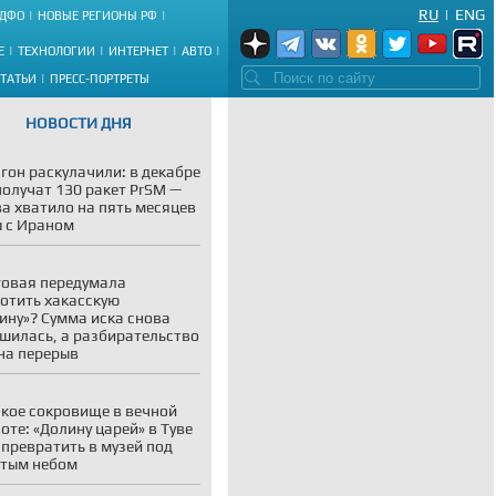
RU
|
ENG
ДФО
НОВЫЕ РЕГИОНЫ РФ
Е
ТЕХНОЛОГИИ
ИНТЕРНЕТ
АВТО
СТАТЬИ
ПРЕСС-ПОРТРЕТЫ
НОВОСТИ ДНЯ
гон раскулачили: в декабре
олучат 130 ракет PrSM —
ва хватило на пять месяцев
 с Ираном
овая передумала
отить хакасскую
ину»? Сумма иска снова
шилась, а разбирательство
на перерыв
кое сокровище в вечной
оте: «Долину царей» в Туве
 превратить в музей под
тым небом