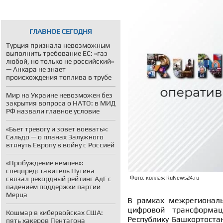
ГЛАВНОЕ СЕГОДНЯ
Турция признала невозможным
выполнить требование ЕС: «газ
любой, но только не российский»
— Анкара не знает
происхождения топлива в трубе
Мир на Украине невозможен без
закрытия вопроса о НАТО: в МИД
РФ назвали главное условие
«Бьет тревогу и зовет воевать»:
Сальдо — о планах Залужного
втянуть Европу в войну с Россией
«Пробуждение немцев»:
спецпредставитель Путина
связал рекордный рейтинг АдГ с
Фото: коллаж RuNews24.ru
падением поддержки партии
Мерца
В рамках межрегиональ
цифровой трансформац
Кошмар в кибервойсках США:
Республику Башкортоста
пять хакеров Пентагона