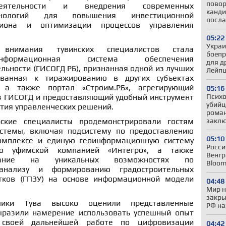
повор
деятельности и внедрения современных
канди
нологий для повышения инвестиционной
посла
гиона и оптимизации процессов управления
05:22
Украи
внимания тувинских специалистов стала
боепр
информационная система обеспечения
для д
льности (ГИСОГД РБ), признанная одной из лучших
Лейпц
ванная к тиражированию в других субъектах
, а также портал «Строим.РБ», агрегирующий
05:16
Психо
з ГИСОГД и предоставляющий удобный инструмент
убийц
ятия управленческих решений.
роман
закл
ские специалисты продемонстрировали гостям
стемы, включая подсистему по предоставлению
05:10
комплексе и единую геоинформационную систему
Росси
ую уфимской компанией «Интегро», а также
Венгр
мание на уникальных возможностях по
Bloom
анализу и формированию градостроительных
тков (ГПЗУ) на основе информационной модели
04:48
Мир н
закры
блики Тува высоко оценили представленные
РФ на
разили намерение использовать успешный опыт
 своей дальнейшей работе по цифровизации
04:42