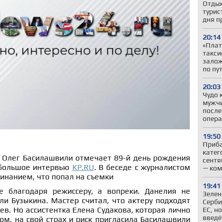
Отдых
турис
дня п
20:14
«Плат
такси
залож
по пу
20:03
Чудо 
мужчи
после
опер
19:50
Приба
катег
, Олег Басилашвили отмечает 89-й день рождения
сентя
 большое интервью
KP.RU
. В беседе с журналистом
— ком
инанием, что попал на съемки
19:41
е благодаря режиссеру, а вопреки. Данелия не
Зелен
и Бузыкина. Мастер считал, что актеру подходят
Серби
ев. Но ассистентка Елена Судакова, которая лично
ЕС, н
введё
ом, на свой страх и риск пригласила Басилашвили