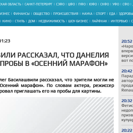
КАЯ ОБЛАСТЬ
САНКТ-ПЕТЕРБУРГ
СЗФО
ЦФО
ПФО
ЮФО
СКФО
УФО
СФО
ИЗНЕС
ФИНАНСЫ
ОБЩЕСТВО
ПРОИСШЕСТВИЯ
НАУКА
СПОРТ
ЕДА
ЗДОРОВЬ
КИНО
СТИЛЬ
ДОМ
НЕДВИЖИМОСТЬ
ШОУ-БИЗНЕС
ЛАЙФХАК
ИНТЕРВЬЮ
01:23
20:52
«Наро
вперв
ИЛИ РАССКАЗАЛ, ЧТО ДАНЕЛИЯ
верси
вот п
А ПРОБЫ В «ОСЕННИЙ МАРАФОН»
20:42
Парад
ег Басилашвили рассказал, что зрители могли не
автор
Осенний марафон». По словам актера, режиссер
прода
Renau
ровал приглашать его на пробы для картины.
20:32
Фетис
недоп
призв
кулуа
20:22