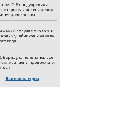
тели КЧР предупредили
тов о рисках восхождения
ьбрус даже летом
 Чечни получат около 190
 новых учебников к началу
ого года
С Барнаула появились все
топлива, цены продолжают
аться
Все новости дня