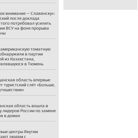
ое внимание — Славянску»:
ский после доклада
того потребовал усилить
ии ВСУ на фоне прорыва
оны
американскую томатную
обнаружили в партии
й из Казахстана,
авлявшуюся в Тюмень
анская область впервые
т туристский слёт «Больше,
утешествие»
нская область вошла в
у лидеров России по замене
в в домах
вые центры Якутии
ают людям с