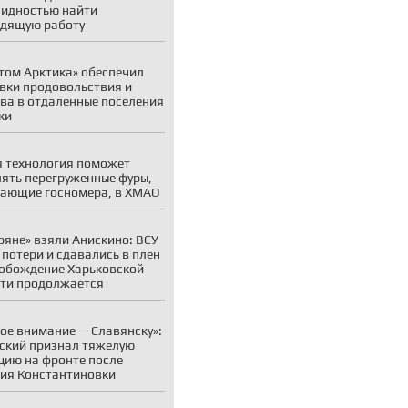
идностью найти
дящую работу
том Арктика» обеспечил
вки продовольствия и
ва в отдаленные поселения
ки
 технология поможет
ять перегруженные фуры,
ающие госномера, в ХМАО
ряне» взяли Анискино: ВСУ
 потери и сдавались в плен
обождение Харьковской
ти продолжается
ое внимание — Славянску»:
ский признал тяжелую
цию на фронте после
ия Константиновки