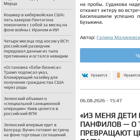
Мерца
на пробы. Судакова наде
откажет актеру во встре
Кошмар в кибервойсках США:
Басилашвили успешно п
пять хакеров Пентагона
Бузыкина.
покончили с собой за месяц на
фоне войны с Ираном и ИИ
Автор:
Галина Малиновс
Четыре месяца под носом у ВСУ:
российский разведчик
передавал данные из тыла
Ч
противника и остался невидим
«Остановка «бэби-бизнеса»:
Трамп подписал указ,
блокирующий лазейку для
получения гражданства США
через роды
Зеленский объявил о
06.08.2026 - 15:47
«специальной санкционной
операции»: Киев целится в
российский ВПК
«ИЗ МЕНЯ ДЕТИ 
ПАНФИЛОВ — О 
Зеленский впервые едет в
Белград: Вучич готовит встречу
ПРЕВРАЩАЮТ ЦИ
на фоне торговых соглашений