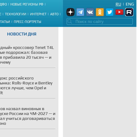
RU
|
ENG
ДФО
НОВЫЕ РЕГИОНЫ РФ
Е
ТЕХНОЛОГИИ
ИНТЕРНЕТ
АВТО
СТАТЬИ
ПРЕСС-ПОРТРЕТЫ
НОВОСТИ ДНЯ
дный» кроссовер Tenet T4L
ые подорожал: базовая
я прибавила 20 тысяч — и
очему
окс российского
ынка: Rolls-Royce и Bentley
ются лучше, чем Opel и
lt
ов назвал виновных в
уске России на ЧМ-2027 — и
ал учиться договариваться
рно