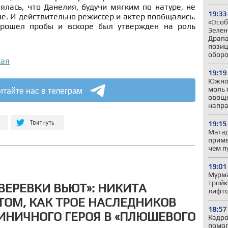
ялась, что Данелия, будучи мягким по натуре, не
19:33
че. И действительно режиссер и актер пообщались.
«Особ
рошел пробы и вскоре был утвержден на роль
Зелен
Драпа
позиц
обор
кая
19:19
Южно
итайте нас в телеграм
моль 
овоще
напр
19:15
Магад
приме
чем п
19:01
Мурма
тройк
ВЕРЕВКИ ВЬЮТ»: НИКИТА
лифто
ТОМ, КАК ТРОЕ НАСЛЕДНИКОВ
18:57
НИЧНОГО ГЕРОЯ В «ПЛЮШЕВОГО
Кадро
помог