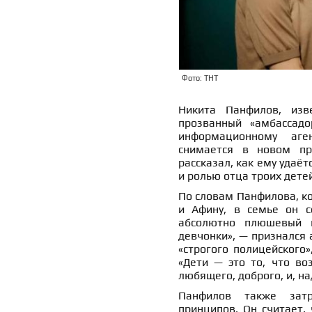
Фото: ТНТ
Никита Панфилов, изв
прозванный «амбассадо
информационному аг
снимается в новом про
рассказал, как ему удаё
и ролью отца троих детей
По словам Панфилова, к
и Афину, в семье он с
абсолютно плюшевый п
девчонки», — признался 
«строгого полицейского»
«Дети — это то, что во
любящего, доброго, и, на
Панфилов также затр
принципов. Он считает, 