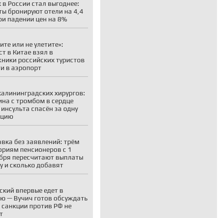
 в России стал выгоднее:
ты бронируют отели на 4,4
ри падении цен на 8%
ите или не улетите»:
ст в Китае взял в
ники российских туристов
ти в аэропорт
калининградских хирургов:
на с тромбом в сердце
 инсульта спасён за одну
ацию
вка без заявлений: трём
ориям пенсионеров с 1
бря пересчитают выплаты
у и сколько добавят
ский впервые едет в
ю — Вучич готов обсуждать
о санкции против РФ не
т