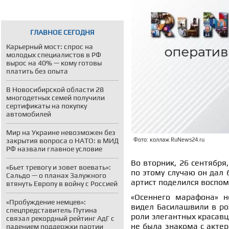
ГЛАВНОЕ СЕГОДНЯ
Карьерный мост: спрос на
молодых специалистов в РФ
вырос на 40% — кому готовы
платить без опыта
В Новосибирской области 28
многодетных семей получили
сертификаты на покупку
автомобилей
Мир на Украине невозможен без
закрытия вопроса о НАТО: в МИД
Фото: коллаж RuNews24.ru
РФ назвали главное условие
Во вторник, 26 сентября
«Бьет тревогу и зовет воевать»:
по этому случаю он дал
Сальдо — о планах Залужного
артист поделился воспом
втянуть Европу в войну с Россией
«Осеннего марафона» н
«Пробуждение немцев»:
видел Басилашвили в рол
спецпредставитель Путина
роли элегантных красавц
связал рекордный рейтинг АдГ с
не была знакома с актер
падением поддержки партии