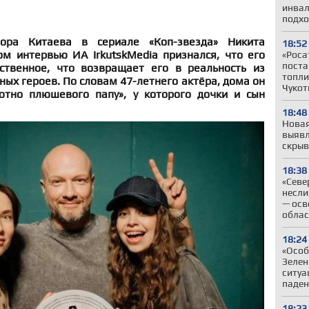
инвал
подхо
ора Китаева в сериале «Коп-звезда» Никита
18:52
м интервью ИА IrkutskMedia признался, что его
«Роса
поста
ственное, что возвращает его в реальность из
топли
ных героев. По словам 47-летнего актёра, дома он
Чукот
ютно плюшевого папу», у которого дочки и сын
18:48
Новая
выявл
скрыв
18:38
«Севе
несли
— осв
облас
18:24
«Особ
Зелен
ситуа
паден
18:23