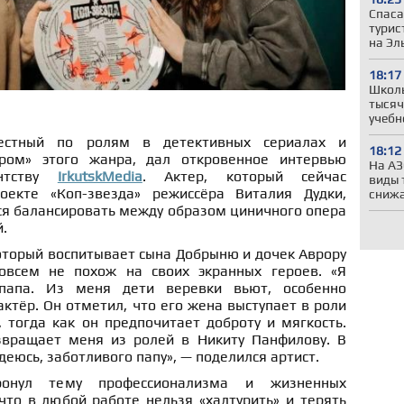
Спаса
турис
на Эл
18:17
Школы
тысяч
учебн
естный по ролям в детективных сериалах и
18:12
ром» этого жанра, дал откровенное интервью
На АЗ
ентству
IrkutskMedia
. Актер, который сейчас
виды 
екте «Коп-звезда» режиссёра Виталия Дудки,
сниж
тся балансировать между образом циничного опера
.
оторый воспитывает сына Добрыню и дочек Аврору
овсем не похож на своих экранных героев. «Я
апа. Из меня дети веревки вьют, особенно
актёр. Он отметил, что его жена выступает в роли
, тогда как он предпочитает доброту и мягкость.
звращает меня из ролей в Никиту Панфилову. В
деюсь, заботливого папу», — поделился артист.
онул тему профессионализма и жизненных
что в любой работе нельзя «халтурить» и терять