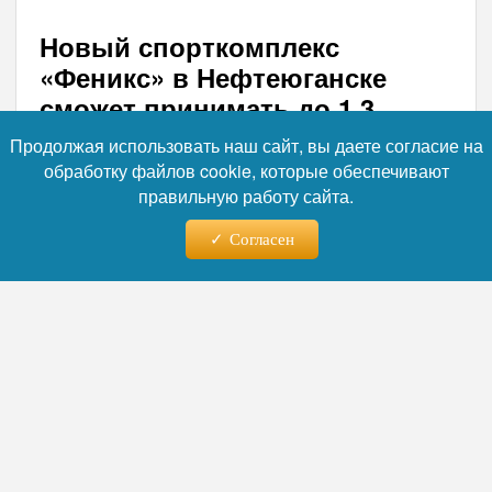
Новый спорткомплекс
«Феникс» в Нефтеюганске
сможет принимать до 1,3
тысяч человек
Продолжая использовать наш сайт, вы даете согласие на
обработку файлов cookie, которые обеспечивают
В Нефтеюганске ввели в эксплуатацию
правильную работу сайта.
многофункциональный спортивный
комплекс «Феникс», строительство которого
Согласен
посвятили памяти юных акробатов и их
тренеров, погибших в ДТП летом 2016 года.