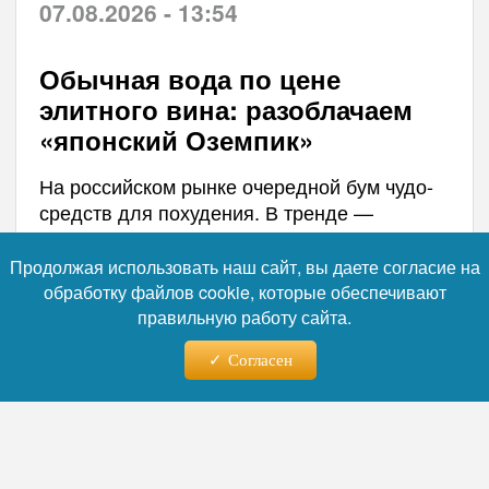
07.08.2026 - 13:54
Обычная вода по цене
элитного вина: разоблачаем
«японский Оземпик»
На российском рынке очередной бум чудо-
средств для похудения. В тренде —
японская функциональная вода, которую
продавцы и блогеры громко окрестили
Продолжая использовать наш сайт, вы даете согласие на
«напитком с эффектом Оземпика». Цены на
обработку файлов cookie, которые обеспечивают
новинку кусаются: около 340 рублей за
правильную работу сайта.
бутылку объемом 600 миллилитров. При
Согласен
ежедневном употреблении такой детокс
обойдется примерно в 10 тысяч рублей в
месяц.