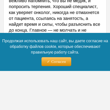
вежливо напомнить, что вы не медик, и
попросить терпения. Хороший специалист,
как уверяет онколог, никогда не отмахнется
от пациента, ссылаясь на занятость, а
найдет время и силы, чтобы разъяснить все
до конца. Главное — не молчать и не
додумывать, ведь речь идет о здоровье.
Продолжая использовать наш сайт, вы даете согласие на
Ранее врач объяснил, как ночная работа
обработку файлов cookie, которые обеспечивают
.
повышает риск хронических болезней
правильную работу сайта.
Почти 90% врачей первичного звена
.
сообщили о переработках
Согласен
Автор:
Наталья Лебедева
Читайте нас в телеграм