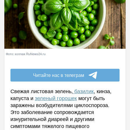
Фото: коллаж RuNews24.ru
Читайте нас в телеграм
Свежая листовая зелень,
базилик
, кинза,
капуста и
зеленый горошек
могут быть
заражены возбудителями циклоспороза.
Это заболевание сопровождается
изнурительной диареей и другими
симптомами тяжелого пищевого