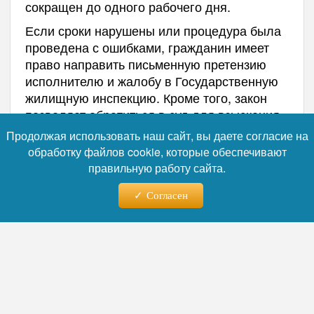
сокращен до одного рабочего дня.
Если сроки нарушены или процедура была
проведена с ошибками, гражданин имеет
право направить письменную претензию
исполнителю и жалобу в Государственную
жилищную инспекцию. Кроме того, закон
позволяет обратиться в суд для взыскания
убытков, компенсации морального вреда и
Продолжая использовать наш сайт, вы даете согласие на
штрафа в размере 50% от присужденной
обработку файлов cookie, которые обеспечивают
суммы в рамках закона
о защите прав
правильную работу сайта.
потребителей
.
Согласен
Напомним, что УК начали рассылать
красные квитанции
должникам по ЖКХ.
Автор:
Наталья Никифорова