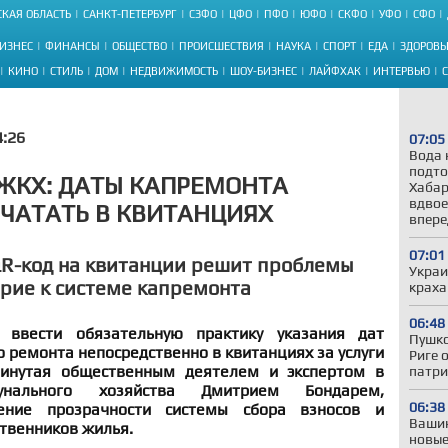
КАЯ ОБЛАСТЬ
САНКТ-ПЕТЕРБУРГ
СЗФО
ЦФО
ПФО
ЮФО
СКФО
УФО
СФО
ИЗНЕС
ФИНАНСЫ
ОБЩЕСТВО
ПРОИСШЕСТВИЯ
НАУКА
СПОРТ
ЕДА
ЗДОРОВЬ
КИНО
СТИЛЬ
ДОМ
НЕДВИЖИМОСТЬ
ШОУ-БИЗНЕС
ЛАЙФХАК
ИНТЕРВЬЮ
4:26
07:05
Вода 
подто
ЖКХ: ДАТЫ КАПРЕМОНТА
Хабар
вдвое
ЧАТАТЬ В КВИТАНЦИЯХ
впере
07:01
QR-код на квитанции решит проблемы
Украи
рие к системе капремонта
краха
06:48
 ввести обязательную практику указания дат
Пушко
 ремонта непосредственно в квитанциях за услуги
Риге 
инутая общественным деятелем и экспертом в
патри
унального хозяйства Дмитрием Бондарем,
06:38
ние прозрачности системы сбора взносов и
Вашин
твенников жилья.
новые