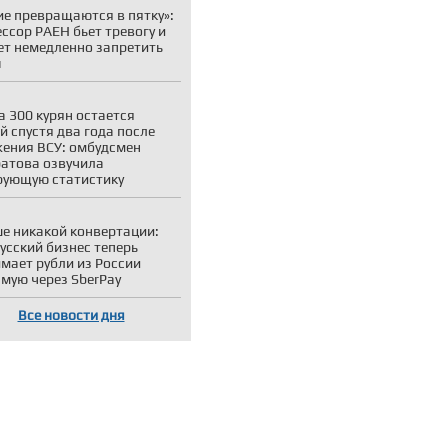
ие превращаются в пятку»:
ссор РАЕН бьет тревогу и
ет немедленно запретить
ы
а 300 курян остается
й спустя два года после
ения ВСУ: омбудсмен
атова озвучила
ующую статистику
е никакой конвертации:
усский бизнес теперь
мает рубли из России
мую через SberPay
Все новости дня