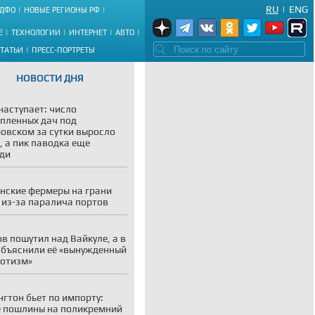
RU
|
ENG
ДФО
НОВЫЕ РЕГИОНЫ РФ
Е
ТЕХНОЛОГИИ
ИНТЕРНЕТ
АВТО
СТАТЬИ
ПРЕСС-ПОРТРЕТЫ
НОВОСТИ ДНЯ
наступает: число
пленных дач под
овском за сутки выросло
, а пик паводка еще
ди
нские фермеры на грани
 из-за паралича портов
в пошутил над Вайкуле, а в
объяснили её «вынужденный
отизм»
гтон бьет по импорту:
 пошлины на поликремний