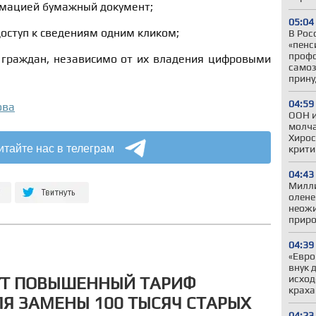
рмацией бумажный документ;
05:04
доступ к сведениям одним кликом;
В Рос
«пенс
профс
 граждан, независимо от их владения цифровыми
самоз
прину
04:59
ова
ООН и
молча
Хирос
итайте нас в телеграм
крити
04:43
Милли
олене
неожи
приро
04:39
«Евро
внук 
исход
УТ ПОВЫШЕННЫЙ ТАРИФ
краха
Я ЗАМЕНЫ 100 ТЫСЯЧ СТАРЫХ
04:23