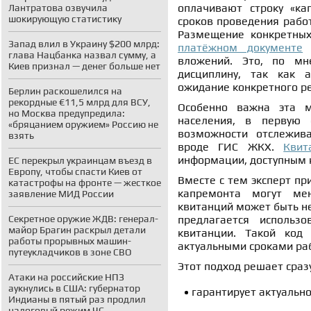
оплачивают строку «ка
Лантратова озвучила
шокирующую статистику
сроков проведения работ
Размещение конкретных
Запад влил в Украину $200 млрд:
платёжном документе
п
глава Нацбанка назвал сумму, а
вложений. Это, по мн
Киев признал — денег больше нет
дисциплину, так как 
ожидание конкретного ре
Берлин раскошелился на
рекордные €11,5 млрд для ВСУ,
Особенно важна эта м
но Москва предупредила:
населения, в первую
«бряцанием оружием» Россию не
возможности отслежива
взять
вроде ГИС ЖКХ.
Квит
информации, доступным 
ЕС перекрыл украинцам въезд в
Европу, чтобы спасти Киев от
Вместе с тем эксперт пр
катастрофы на фронте — жесткое
капремонта могут мен
заявление МИД России
квитанций может быть не
Секретное оружие ЖДВ: генерал-
предлагается использ
майор Брагин раскрыл детали
квитанции. Такой код
работы прорывных машин-
актуальными сроками ра
путеукладчиков в зоне СВО
Этот подход решает сразу
Атаки на российские НПЗ
аукнулись в США: губернатор
гарантирует актуально
Индианы в пятый раз продлил
налоговый режим ЧС