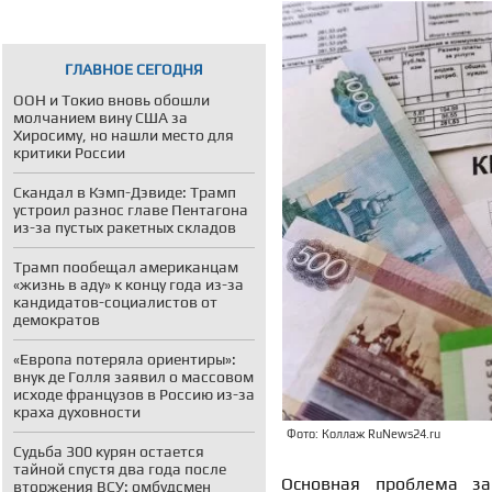
ГЛАВНОЕ СЕГОДНЯ
ООН и Токио вновь обошли
молчанием вину США за
Хиросиму, но нашли место для
критики России
Скандал в Кэмп-Дэвиде: Трамп
устроил разнос главе Пентагона
из-за пустых ракетных складов
Трамп пообещал американцам
«жизнь в аду» к концу года из-за
кандидатов-социалистов от
демократов
«Европа потеряла ориентиры»:
внук де Голля заявил о массовом
исходе французов в Россию из-за
краха духовности
Фото: Коллаж RuNews24.ru
Судьба 300 курян остается
тайной спустя два года после
Основная проблема за
вторжения ВСУ: омбудсмен