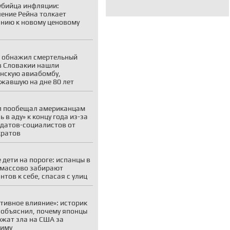
убийца инфляции:
ение Рейна толкает
нию к новому ценовому
 обнажил смертельный
 в Словакии нашли
нскую авиабомбу,
жавшую на дне 80 лет
п пообещал американцам
ь в аду» к концу года из-за
датов-социалистов от
кратов
 дети на пороге: испанцы в
 массово забирают
нтов к себе, спасая с улиц
тивное влияние»: историк
объяснил, почему японцы
ржат зла на США за
симу