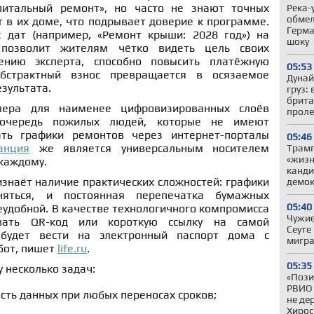
питальный ремонт», но часто не знают точных
Река-
обмел
 в их доме, что подрывает доверие к программе.
Герма
 дат (например, «Ремонт крыши: 2028 год») на
шоку
озволит жителям чётко видеть цель своих
ению эксперта, способно повысить платёжную
05:53
абстрактный взнос превращается в осязаемое
Дунай
зультата.
груз:
брита
ера для наименее цифровизированных слоёв
проле
 очередь пожилых людей, которые не имеют
ть графики ремонтов через интернет-порталы
05:46
анция
же является универсальным носителем
Трам
«жизн
каждому.
канди
изнаёт наличие практических сложностей: графики
демо
яться, и постоянная перепечатка бумажных
05:40
удобной. В качестве технологичного компромисса
Чужие
овать QR-код или короткую ссылку на самой
Сеуте
 будет вести на электронный паспорт дома с
мигра
бот, пишет
life.ru
.
05:35
 несколько задач:
«Пози
РВИО 
сть данных при любых переносах сроков;
не де
Хиро