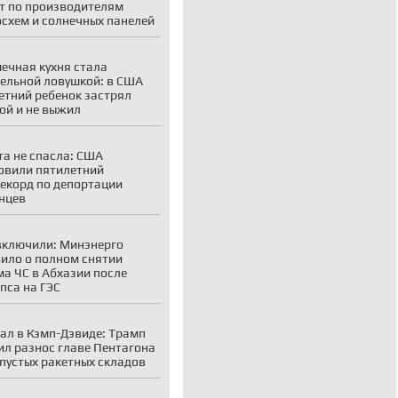
т по производителям
схем и солнечных панелей
ечная кухня стала
ельной ловушкой: в США
етний ребенок застрял
ой и не выжил
а не спасла: США
овили пятилетний
екорд по депортации
нцев
включили: Минэнерго
ило о полном снятии
а ЧС в Абхазии после
пса на ГЭС
ал в Кэмп-Дэвиде: Трамп
ил разнос главе Пентагона
 пустых ракетных складов