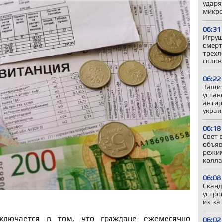
ударя
микро
06:31
Игруш
смерт
трехл
голов
06:22
Защит
устан
антир
украи
06:18
Свет 
объяв
режим
колла
06:08
Сканд
устро
из-за
ключается в том, что граждане ежемесячно
06:02