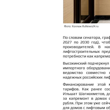
Фото: Коллаж RuNews24.ru
По словам сенатора, гра
2027 по 2030 год), что
производителей. В н
лифтостроительных пре
потребности как капремон
Высокинский подчеркну
импортного оборудовани
ведомство совместно
надежных российских лиф
Финансирование этой 
тарифов. Как ранее со
Ильшат Шагиахметов, дл
за капремонт в домах с
рубля. При этом уже сей
для домов с лифтовым о