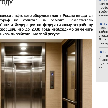
ГОДУ
«Легк
профе
требу
зноса лифтового оборудования в России вводится
вейп
тариф на капитальный ремонт. Заместитель
04:17
Совета Федерации по федеративному устройству
Судьб
сообщил, что до 2030 года необходимо заменить
тайно
иков, выработавших свой ресурс.
вторж
Лантр
шокир
04:08
Больш
белор
прини
напря