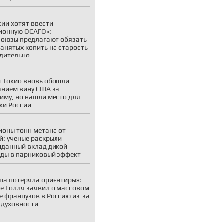
сии хотят ввести
ионную ОСАГО»:
оюзы предлагают обязать
анятых копить на старость
дительно
 Токио вновь обошли
нием вину США за
иму, но нашли место для
ки России
оны тонн метана от
й: ученые раскрыли
данный вклад дикой
ды в парниковый эффект
па потеряла ориентиры»:
де Голля заявил о массовом
е французов в Россию из-за
 духовности