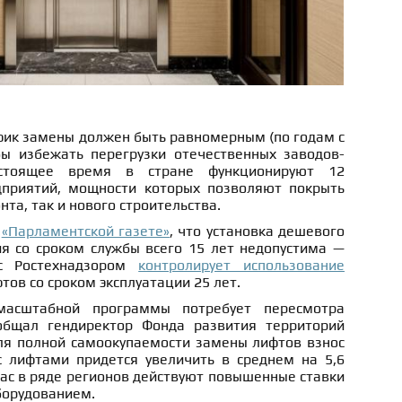
фик замены должен быть равномерным (по годам с
бы избежать перегрузки отечественных заводов-
астоящее время в стране функционируют 12
дприятий, мощности которых позволяют покрыть
та, так и нового строительства.
л
«Парламентской газете»
, что установка дешевого
я со сроком службы всего 15 лет недопустима —
 с Ростехнадзором
контролирует использование
тов со сроком эксплуатации 25 лет.
масштабной программы потребует пересмотра
общал гендиректор Фонда развития территорий
я полной самоокупаемости замены лифтов взнос
 лифтами придется увеличить в среднем на 5,6
час в ряде регионов действуют повышенные ставки
борудованием.