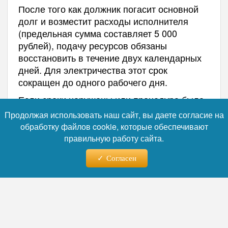
После того как должник погасит основной
долг и возместит расходы исполнителя
(предельная сумма составляет 5 000
рублей), подачу ресурсов обязаны
восстановить в течение двух календарных
дней. Для электричества этот срок
сокращен до одного рабочего дня.
Если сроки нарушены или процедура была
проведена с ошибками, гражданин имеет
Продолжая использовать наш сайт, вы даете согласие на
право направить письменную претензию
обработку файлов cookie, которые обеспечивают
исполнителю и жалобу в Государственную
правильную работу сайта.
жилищную инспекцию. Кроме того, закон
позволяет обратиться в суд для взыскания
Согласен
убытков, компенсации морального вреда и
штрафа в размере 50% от присужденной
суммы в рамках закона
о защите прав
потребителей
.
Напомним, что УК начали рассылать