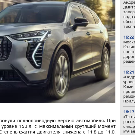
Андре
Дмитр
завер
водоз
обесп
тысяч
16:22
Моск
Калин
повыс
дорог
реше
16:21
«Подр
урове
Коми 
прове
ремон
Прилу
16:17
«Ты н
ронули полноприводную версию автомобиля. При
расск
 уровне 150 л. с. максимальный крутящий момент
синдр
мучае
Степень сжатия двигателя снижена с 11,8 до 11,0,