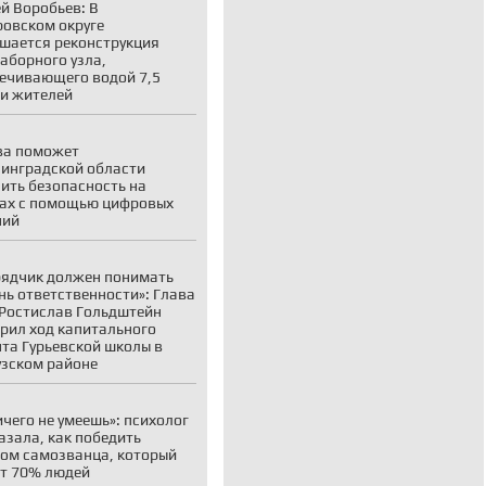
й Воробьев: В
овском округе
шается реконструкция
аборного узла,
ечивающего водой 7,5
и жителей
ва поможет
инградской области
ить безопасность на
ах с помощью цифровых
ний
ядчик должен понимать
нь ответственности»: Глава
Ростислав Гольдштейн
рил ход капитального
та Гурьевской школы в
зском районе
ичего не умеешь»: психолог
азала, как победить
ом самозванца, который
т 70% людей