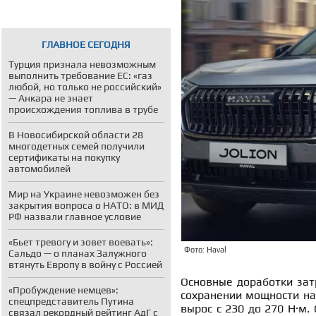
ГЛАВНОЕ СЕГОДНЯ
Турция признала невозможным
выполнить требование ЕС: «газ
любой, но только не российский»
— Анкара не знает
происхождения топлива в трубе
В Новосибирской области 28
многодетных семей получили
сертификаты на покупку
автомобилей
Мир на Украине невозможен без
закрытия вопроса о НАТО: в МИД
РФ назвали главное условие
«Бьет тревогу и зовет воевать»:
Фото: Haval
Сальдо — о планах Залужного
втянуть Европу в войну с Россией
Основные доработки зат
«Пробуждение немцев»:
сохранении мощности на
спецпредставитель Путина
вырос с 230 до 270 Н·м. 
связал рекордный рейтинг АдГ с