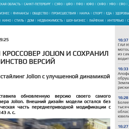
КАЯ ОБЛАСТЬ
САНКТ-ПЕТЕРБУРГ
СЗФО
ЦФО
ПФО
ЮФО
СКФО
УФО
СФО
ИЗНЕС
ФИНАНСЫ
ОБЩЕСТВО
ПРОИСШЕСТВИЯ
НАУКА
СПОРТ
ЕДА
ЗДОРОВЬ
КИНО
СТИЛЬ
ДОМ
НЕДВИЖИМОСТЬ
ШОУ-БИЗНЕС
ЛАЙФХАК
ИНТЕРВЬЮ
9:25
16:37
ГАИ К
мотоц
 КРОССОВЕР JOLION И СОХРАНИЛ
из са
водит
ИНСТВО ВЕРСИЙ
16:33
Апофи
стайлинг Jolion с улучшенной динамикой
обруш
Землю
риски
ставила обновленную версию своего самого
16:28
вера Jolion. Внешний дизайн модели остался без
Более
ическая часть переднеприводной модификации с
тысяч
облас
3 л. с.
ювели
16:27