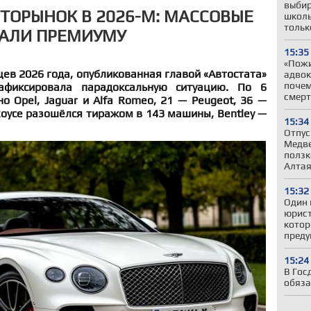
выбир
ТОРЫНОК В 2026-М: МАССОВЫЕ
школь
тольк
РАЛИ ПРЕМИУМУ
15:35
«Пожи
цев 2026 года, опубликованная главой «Автостата»
адвок
почем
афиксировала парадоксальную ситуацию. По 6
смерт
 Opel, Jaguar и Alfa Romeo, 21 — Peugeot, 36 —
-Royce разошёлся тиражом в 143 машины, Bentley —
15:34
Отпус
Медве
ползк
Алта
15:32
Один 
юрист
котор
пред
15:24
В Гос
обяза