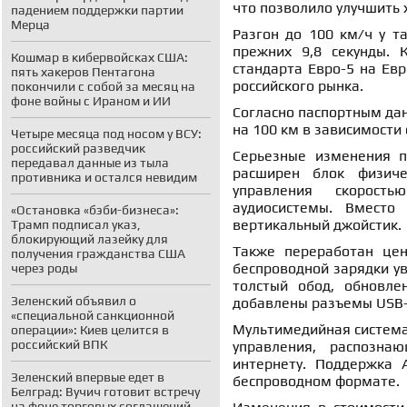
что позволило улучшить 
падением поддержки партии
Мерца
Разгон до 100 км/ч у т
прежних 9,8 секунды. 
Кошмар в кибервойсках США:
стандарта Евро-5 на Евр
пять хакеров Пентагона
российского рынка.
покончили с собой за месяц на
фоне войны с Ираном и ИИ
Согласно паспортным дан
на 100 км в зависимости
Четыре месяца под носом у ВСУ:
российский разведчик
Серьезные изменения п
передавал данные из тыла
расширен блок физиче
противника и остался невидим
управления скорость
аудиосистемы. Вместо
«Остановка «бэби-бизнеса»:
вертикальный джойстик.
Трамп подписал указ,
блокирующий лазейку для
Также переработан цен
получения гражданства США
беспроводной зарядки ув
через роды
толстый обод, обновле
Зеленский объявил о
добавлены разъемы USB-
«специальной санкционной
Мультимедийная система
операции»: Киев целится в
российский ВПК
управления, распозн
интернету. Поддержка A
Зеленский впервые едет в
беспроводном формате.
Белград: Вучич готовит встречу
на фоне торговых соглашений