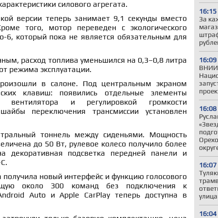
характеристики силового агрегата.
16:15
акой версии теперь занимает 9,1 секунды вместо
За ка
магаз
Кроме того, мотор переведен с экологического
штраф
о-6, который пока не является обязательным для
рубле
ным, расход топлива уменьшился на 0,3–0,8 литра
16:09
ВНИИ
 от режима эксплуатации.
Наци
роизошли в салоне. Под центральным экраном
запус
проек
ских клавиш: появились отдельные элементы
ю вентилятора и регулировкой громкости
16:08
 шайбы переключения трансмиссии установлен
Русла
«Звез
подго
тральный тоннель между сиденьями. Мощность
Орехо
еличена до 50 Вт, рулевое колесо получило более
округ
на декоративная подсветка передней панели и
C.
16:07
Туляк
 получила новый интерфейс и функцию голосового
трамв
ающую около 300 команд без подключения к
ответ
ndroid Auto и Apple CarPlay теперь доступна в
улица
16:04