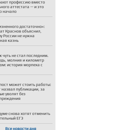
ают профессию вместо
ного аттестата — и это
о начало
зненного достаточно»:
ат Краснов объяснил,
у России не нужна
ная казнь
к чуть не стал последним.
дь, молния и километр
ом: история морпеха с
я
пост может стоить работы:
 назвал публикации, за
ые уволят без
упреждения
думе снова хотят отменить
тельный ЕГЭ
Все новости дня