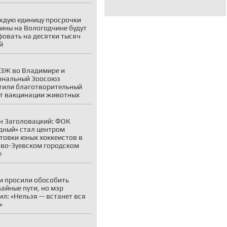
ждую единицу просрочки
ины на Вологодчине будут
овать на десятки тысяч
й
ЗЖ во Владимире и
ональный Зоосоюз
тили благотворительный
т вакцинации животных
н Заголовацкий: ФОК
дный» стал центром
товки юных хоккеистов в
во-Зуевском городском
е
и просили обособить
айные пути, но мэр
ил: «Нельзя — встанет вся
»