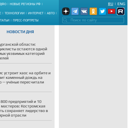
RU
|
ENG
ДФО
НОВЫЕ РЕГИОНЫ РФ
Е
ТЕХНОЛОГИИ
ИНТЕРНЕТ
АВТО
СТАТЬИ
ПРЕСС-ПОРТРЕТЫ
НОВОСТИ ДНЯ
урганской области:
иклисты остаются одной
мых уязвимых категорий
елей
с устроит хаос на орбите и
ит каменный дождь на
 — учёные пересчитали
 800 предприятий и 10
 мастеров: Костромская
ть сохраняет лидерство в
рной отрасли