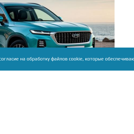
согласие на обработку файлов cookie, которые обеспечива
 Monjaro в комплектации «Флагман» подорожал на
 до 4,95 млн), Coolray прибавил 25 тыс., а Cityray в
25–45 тыс. рублей.
 с общеотраслевым трендом — в июле из десяти
прайс-листы, шесть повысили цены. Dongfeng и