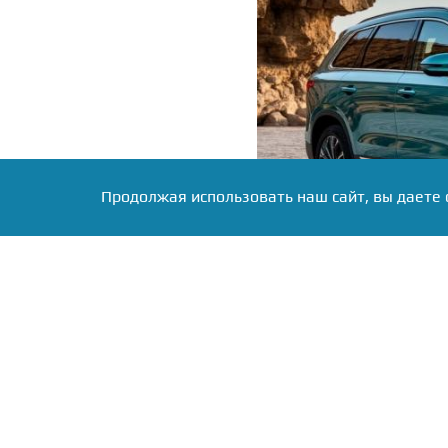
Продолжая использовать наш сайт, вы даете 
Фото: Коллаж RuNews24.ru
В сумме с июля топовый
55 тыс. рублей (с 4,9 млн
зависимости от версии — 
Эксперты связывают это
брендов, переписавших 