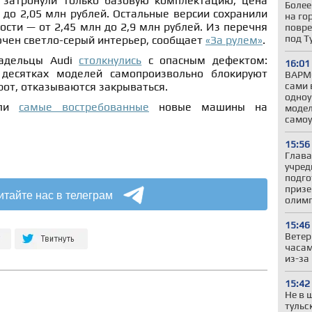
 затронули только базовую комплектацию, цена
Более
 до 2,05 млн рублей. Остальные версии сохранили
на го
сти — от 2,45 млн до 2,9 млн рублей. Из перечня
повре
под Т
ючен светло-серый интерьер, сообщает
«За рулем»
.
ладельцы Audi
столкнулись
с опасным дефектом:
16:01
десятках моделей самопроизвольно блокируют
ВАРМС
сами 
рот, отказываются закрываться.
одноу
али
самые востребованные
новые машины на
модел
само
15:56
Глава
учред
подго
призе
итайте нас в телеграм
олим
15:46
Ветер
часам
из-за
15:42
Не в 
тульс