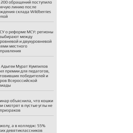
 200 обращений поступило
рячую линию после
ждения склада Wildberries
улой
У о реформе МСУ: регионы
выбирают между
ровневой и двухуровневой
ями местного
управления
 Адыгеи Мурат Кумпилов
ил премии для педагогов,
товивших победителей и
ров Всероссийской
пиады
инар объяснила, что кошки
и смотрят в пустые углы не
 призраков
школу, а в колледж: 55%
ких девятиклассников