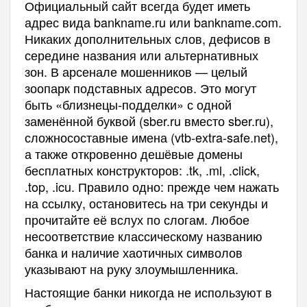
Официальный сайт всегда будет иметь
адрес вида bankname.ru или bankname.com.
Никаких дополнительных слов, дефисов в
середине названия или альтернативных
зон. В арсенале мошенников — целый
зоопарк подставных адресов. Это могут
быть «близнецы-подделки» с одной
заменённой буквой (sbеr.ru вместо sber.ru),
сложносоставные имена (vtb-extra-safe.net),
а также откровенно дешёвые домены
бесплатных конструкторов: .tk, .ml, .click,
.top, .icu. Правило одно: прежде чем нажать
на ссылку, остановитесь на три секунды и
прочитайте её вслух по слогам. Любое
несоответствие классическому названию
банка и наличие хаотичных символов
указывают на руку злоумышленника.
Настоящие банки никогда не используют в