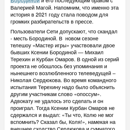
и его последующим браком с
Бородиной
Валерией Магой. Напомним, что именно эта
история в 2021 году стала поводом для
громких разбирательств в прессе.
Пользователи Сети допускают, что скандал
- месть Бородиной. В новом сезоне
телешоу «Мастер игры» участвовали двое
бывших Ксении Бородиной — Михаил
Терехин и Курбан Омаров. В одной из серий
проекта не обошлось без упоминания и
нынешнего возлюбленного телеведущей –
Николая Сердюкова. Во время командного
испытания Терехину надо было объяснить
другим участникам слово «опоссум».
Адвокату не удалось это сделать и он
проиграл. Тогда Ксении Курбан Омаров не
сдержался и выдал: «Ты что, Колю не мог
вспомнить? Сказал бы, Коля!», намекая на
внешнее сходство Сердюкова и сумчатого