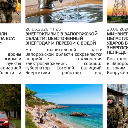
26.06.2026 11:26
23.06.202
ЫЛИ
ЭНЕРГОКРИЗИС В ЗАПОРОЖСКОЙ
МИНЭНЕР
А ВСУ:
ОБЛАСТИ: ОБЕСТОЧЕННЫЙ
ОБЛАСТИ
И
ЭНЕРГОДАР И ПЕРЕБОИ С ВОДОЙ
УДАРОВ В
ЭНЕРГОС
На значительной части
НЕПРЕДС
е дроны
Запорожской области сохраняются
 вскрыли
аварийные отключения
Восстано
 пункты
электроснабжения, сообщил
в Запоро
 авиацией
губернатор Евгений Балицкий.
высоким
бласти и
Энергетики работают над
Вооружён
бласти.
стабилизацией, критическая
в регио
 выносные
инфраструктура пока
данным 
гулярные
функционирует.
ежедневн
участка —
удары 
рытия как
инфрастру
утри жилой
ктов.