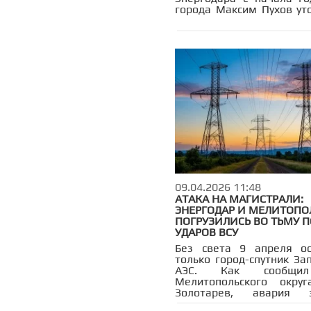
города Максим Пухов уто
уже третья жертва среди
января. Причем всег
недели до этого в резуль
по транспортном
Запорожской АЭС погиб в
сотрудник станции.
09.04.2026 11:48
АТАКА НА МАГИСТРАЛИ:
ЭНЕРГОДАР И МЕЛИТОПО
ПОГРУЗИЛИСЬ ВО ТЬМУ П
УДАРОВ ВСУ
Без света 9 апреля ос
только город-спутник За
АЭС. Как сообщи
Мелитопольского округ
Золотарев, авария з
магистральные сети, ос