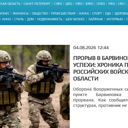
КАЯ ОБЛАСТЬ
САНКТ-ПЕТЕРБУРГ
СЗФО
ЦФО
ПФО
ЮФО
СКФО
УФО
СФО
ИЗНЕС
ФИНАНСЫ
ОБЩЕСТВО
ПРОИСШЕСТВИЯ
НАУКА
СПОРТ
ЕДА
ЗДОРОВЬ
КИНО
СТИЛЬ
ДОМ
НЕДВИЖИМОСТЬ
ШОУ-БИЗНЕС
ЛАЙФХАК
ИНТЕРВЬЮ
04.08.2026 12:44
ПРОРЫВ В БАРВИНО
УСПЕХИ: ХРОНИКА
РОССИЙСКИХ ВОЙС
ОБЛАСТИ
Оборона Вооруженных с
пункте Барвиновка 
прорвана. Как сообщил
структурах, противник не