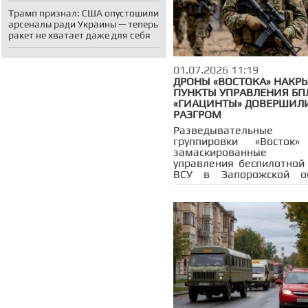
Трамп признал: США опустошили
арсеналы ради Украины — теперь
ракет не хватает даже для себя
01.07.2026 11:19
ДРОНЫ «ВОСТОКА» НАКР
ПУНКТЫ УПРАВЛЕНИЯ БПЛ
«ГИАЦИНТЫ» ДОВЕРШИЛ
РАЗГРОМ
Разведывательны
группировки «Восток»
замаскированные
управления беспилотной
ВСУ в Запорожской о
Днепропетровской о
Операторы БПЛА засекли
антенны связи и ре
взлёты дронов с одного 
противник оборудовал ук
в лесополосах, так и вн
застройки населённых пун