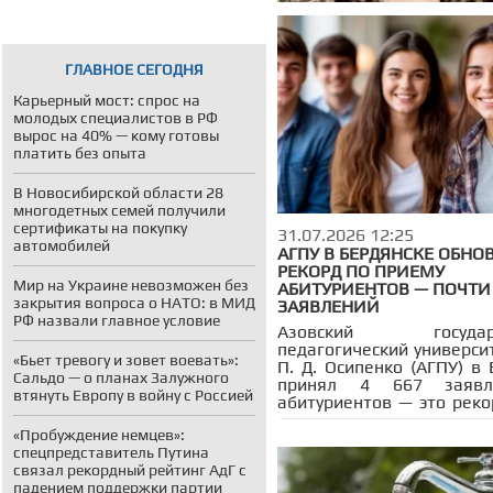
ГЛАВНОЕ СЕГОДНЯ
Карьерный мост: спрос на
молодых специалистов в РФ
вырос на 40% — кому готовы
платить без опыта
В Новосибирской области 28
многодетных семей получили
сертификаты на покупку
31.07.2026 12:25
автомобилей
АГПУ В БЕРДЯНСКЕ ОБНО
РЕКОРД ПО ПРИЕМУ
Мир на Украине невозможен без
АБИТУРИЕНТОВ — ПОЧТИ 
закрытия вопроса о НАТО: в МИД
ЗАЯВЛЕНИЙ
РФ назвали главное условие
Азовский государс
педагогический универси
«Бьет тревогу и зовет воевать»:
П. Д. Осипенко (АГПУ) в
Сальдо — о планах Залужного
принял 4 667 заявл
втянуть Европу в войну с Россией
абитуриентов — это реко
историю вуза. Приемная
«Пробуждение немцев»:
еще не завершена, но п
спецпредставитель Путина
уже превысил прошл
связал рекордный рейтинг АдГ с
результат на 704 заявлен
падением поддержки партии