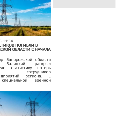
— ранения получили 68-
мужчина и 21-летний
6 11:34
ЕТИКОВ ПОГИБЛИ В
СКОЙ ОБЛАСТИ С НАЧАЛА
ор Запорожской области
й Балицкий раскрыл
скую статистику потерь
и сотрудников
редприятий региона. С
специальной военной
ации во время
вительных работ погибли
век, ещё 77 получили
я различной степени