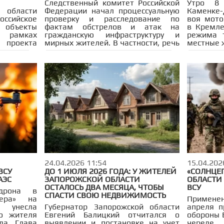
Следственный комитет Российской
Утро 8
бласти
Федерации начал процессуальную
Каменке-
ссийское
проверку и расследование по
воя мото
 объекты
фактам обстрелов и атак на
в Кремле
 рамках
гражданскую инфраструктуру и
режима 
роекта
мирных жителей. В частности, речь
местные ж
фортной
о Херсонской и Запорожской
подвалы.
осование
областях.
слуги».
24.04.2026 11:54
15.04.202
ВСУ
ДО 1 ИЮЛЯ 2026 ГОДА: У ЖИТЕЛЕЙ
«СОЛНЦЕ
АЭС
ЗАПОРОЖСКОЙ ОБЛАСТИ
ОБЛАСТИ
ОСТАЛОСЬ ДВА МЕСЯЦА, ЧТОБЫ
ВСУ
-дрона в
СПАСТИ СВОЮ НЕДВИЖИМОСТЬ
ера» на
Примене
й унесла
Губернатор Запорожской области
апреля п
о жителя
Евгений Балицкий отчитался о
обороны 
да. Глава
выявлении и постановке на учет
череде