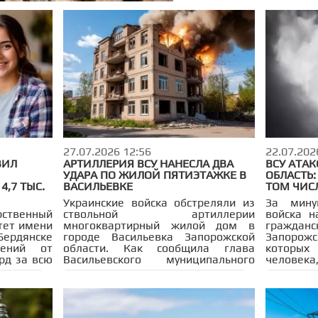
27.07.2026 12:56
22.07.202
ВИЛ
АРТИЛЛЕРИЯ ВСУ НАНЕСЛА ДВА
ВСУ АТА
УДАРА ПО ЖИЛОЙ ПЯТИЭТАЖКЕ В
ОБЛАСТЬ:
4,7 ТЫС.
ВАСИЛЬЕВКЕ
ТОМ ЧИСЛ
Украинские войска обстреляли из
За мину
твенный
ствольной артиллерии
войска н
тет имени
многоквартирный жилой дом в
гражда
 Бердянске
городе Васильевка Запорожской
Запорожск
ений от
области. Как сообщила глава
которы
рд за всю
Васильевского муниципального
человек
 кампания
округа Наталья Романиченко, всего
Евгений
оказатель
зафиксировано два прилёта, не
серье
огодний
считая ударов дронами. В
зафикс
ия.
результате атаки пострадала 22-
Днепр
летняя девушка 2004 года
беспилот