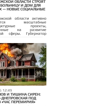
ОЖСКОЙ ОБЛАСТИ СТРОЯТ
 БОЛЬНИЦУ И ДОМ ДЛЯ
 — НОВЫЕ СОЦИАЛЬНЫЕ
ожской области активно
уются масштабные
труктурные проекты,
ленные на развитие
ной сферы. Губернатор
а Евгений Балицкий
л, что по поручению
ента России ведётся
ьство детской больницы —
 из крупнейших и
их объектов в области.
 будет рассчитана на 240
коло 300 специалистов,
ланируется завершить в
26 года.
6 12:49
НОВ И ТИШИНА СИРЕН:
-ДНЕПРОВСКАЯ ПОД
В «ЧАС ПЕРЕМИРИЯ»