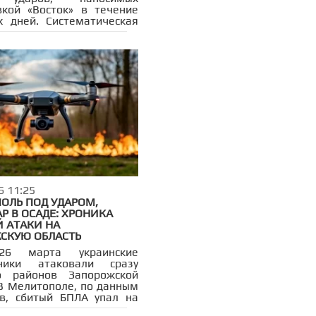
вкой «Восток» в течение
х дней. Систематическая
оссийской артиллерии и
ревратила апрель в месяц
ного давления на
е позиции.
6 11:25
ОЛЬ ПОД УДАРОМ,
Р В ОСАДЕ: ХРОНИКА
Й АТАКИ НА
СКУЮ ОБЛАСТЬ
26 марта украинские
тники атаковали сразу
ко районов Запорожской
 В Мелитополе, по данным
в, сбитый БПЛА упал на
 жилого дома в