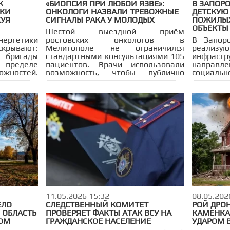
К
«БИОПСИЯ ПРИ ЛЮБОЙ ЯЗВЕ»:
В ЗАПОР
ИКИ
ОНКОЛОГИ НАЗВАЛИ ТРЕВОЖНЫЕ
ДЕТСКУЮ
КУЯ
СИГНАЛЫ РАКА У МОЛОДЫХ
ПОЖИЛЫХ
ОБЪЕКТЫ
Шестой выездной приём
ргетики
ростовских онкологов в
В Запор
скрывают:
Мелитополе не ограничился
реализ
бригады
стандартными консультациями 105
инфрас
ределе
пациентов. Врачи использовали
направ
жностей.
возможность, чтобы публично
социаль
удятся
озвучить несколько тревожных
регион
 каждое
сигналов, о которых жители
сообщи
это риск
Запорожья должны знать.
Презид
 БПЛА», —
строител
иальном
одного
важнейш
Больница
коек и о
работы п
начале 20
11.05.2026 15:32
08.05.202
ЕЛО
СЛЕДСТВЕННЫЙ КОМИТЕТ
РОЙ ДРО
 ОБЛАСТЬ
ПРОВЕРЯЕТ ФАКТЫ АТАК ВСУ НА
КАМЕНКА
НОМ
ГРАЖДАНСКОЕ НАСЕЛЕНИЕ
УДАРОМ 