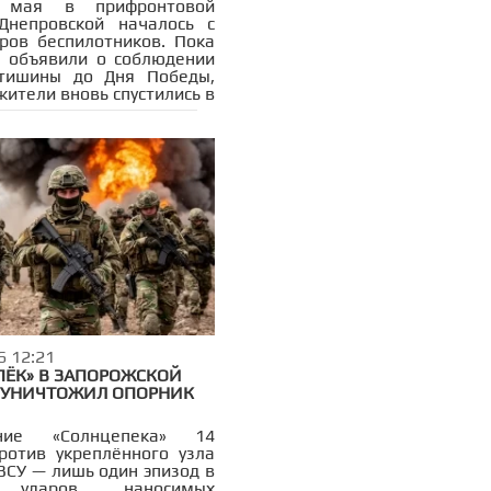
 мая в прифронтовой
Днепровской началось с
ров беспилотников. Пока
 объявили о соблюдении
тишины до Дня Победы,
ители вновь спустились в
6 12:21
ПЁК» В ЗАПОРОЖСКОЙ
 УНИЧТОЖИЛ ОПОРНИК
ние «Солнцепека» 14
ротив укреплённого узла
ВСУ — лишь один эпизод в
 ударов, наносимых