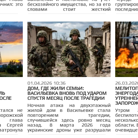
чнил: это
бесхозяйного имущества, но за его
группиро
 горожан с
словами стоит жесткий
последни
о за две
юридический факт, о котором
работа р
тате удара
молчат официальные сводки.
дронов п
у цеху
Крайний срок для владельцев
тоталь
одитель —
квартир и домов в новых регионах
украински
— 1 июля 2026 года.
01.04.2026 10:36
26.03.202
ДОМ, ГДЕ ЖИЛИ СЕМЬИ:
МЕЛИТОП
ЛЬ
ВАСИЛЬЕВКА ВНОВЬ ПОД УДАРОМ
ЭНЕРГОДА
ОСЛЕ
СПУСТЯ МЕСЯЦ ПОСЛЕ ТРАГЕДИИ
УТРЕННЕ
ЗАПОРОЖ
Ночная атака на двухэтажный
тался не
жилой дом в Васильевке стала
Утром 
порожской
повторением трагедии,
беспило
л глава
случившейся здесь ровно месяц
несколь
а Сергей
назад. 8 марта 2026 года
области.
атронула
украинские дроны уже разрушали
очевидце
тавив без
многоквартирные дома на улице
крышу