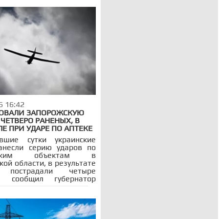
6 16:42
КОВАЛИ ЗАПОРОЖСКУЮ
 ЧЕТВЕРО РАНЕНЫХ, В
Е ПРИ УДАРЕ ПО АПТЕКЕ
вшие сутки украинские
анесли серию ударов по
нским объектам в
ой области, в результате
х пострадали четыре
а, сообщил губернатор
 Балицкий. Наиболее
зные последствия
ированы в Каменке-
овской, где удар
ника пришелся по зданию