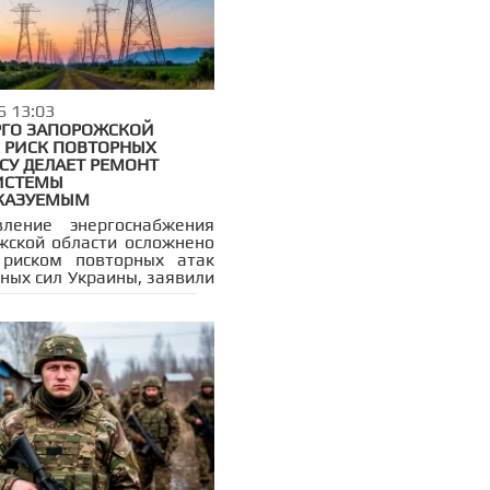
6 13:03
ГО ЗАПОРОЖСКОЙ
: РИСК ПОВТОРНЫХ
СУ ДЕЛАЕТ РЕМОНТ
ИСТЕМЫ
КАЗУЕМЫМ
вление энергоснабжения
жской области осложнено
 риском повторных атак
ных сил Украины, заявили
нальном Минэнерго. По
ведомства, противник
о наносит массированные
по энергетической
ктуре.