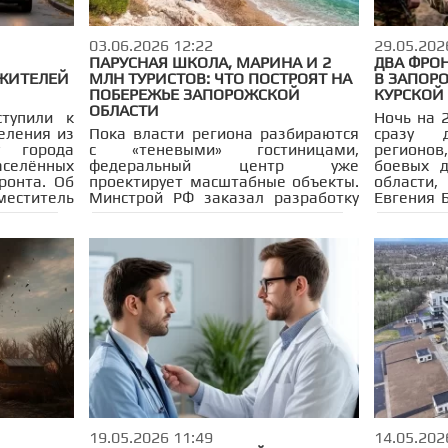
03.06.2026 12:22
29.05.202
ПАРУСНАЯ ШКОЛА, МАРИНА И 2
ДВА ФРОН
 ЖИТЕЛЕЙ
МЛН ТУРИСТОВ: ЧТО ПОСТРОЯТ НА
В ЗАПОРО
ПОБЕРЕЖЬЕ ЗАПОРОЖСКОЙ
КУРСКОЙ
ОБЛАСТИ
ступили к
Ночь на 
еления из
Пока власти региона разбираются
сразу 
у города
с «теневыми» гостиницами,
регионо
аселённых
федеральный центр уже
боевых д
ронта. Об
проектирует масштабные объекты.
области,
ститель
Минстрой РФ заказал разработку
Евгения 
альной
мастер-плана развития побережья
33 уда
й области
Азовского моря — от Мариуполя до
инфрастру
Скадовска. Документ планируют
подготовить до конца 2026 года.
Ключевой точкой роста станет
Приморск в Запорожской области.
19.05.2026 11:49
14.05.202