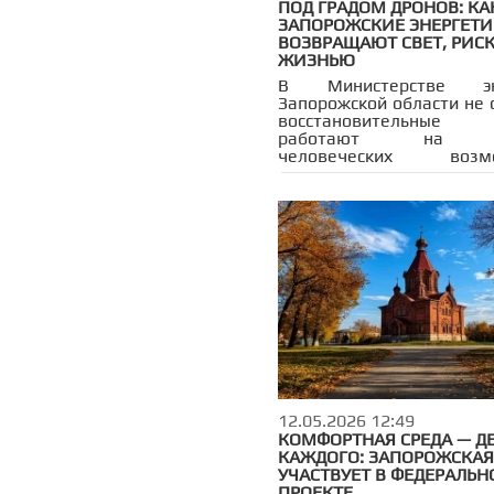
ПОД ГРАДОМ ДРОНОВ: КА
ЗАПОРОЖСКИЕ ЭНЕРГЕТ
ВОЗВРАЩАЮТ СВЕТ, РИС
ЖИЗНЬЮ
В Министерстве эне
Запорожской области не 
восстановительные 
работают на п
человеческих возмо
«Специалисты тр
круглосуточно, но
появление на линии — 
попасть под новый удар
говорится в офиц
сообщении ведомства.
12.05.2026 12:49
КОМФОРТНАЯ СРЕДА — Д
КАЖДОГО: ЗАПОРОЖСКАЯ
УЧАСТВУЕТ В ФЕДЕРАЛЬ
ПРОЕКТЕ