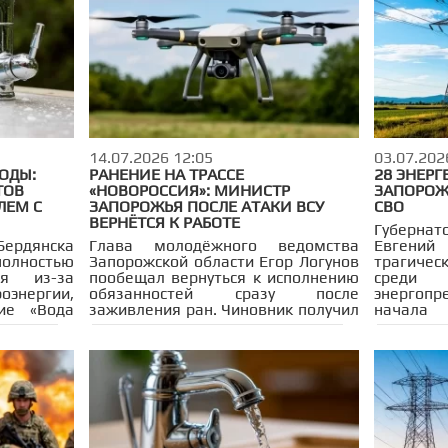
рождения.
аптеки 
летний 
парень.
14.07.2026 12:05
03.07.202
ВОДЫ:
РАНЕНИЕ НА ТРАССЕ
28 ЭНЕРГ
ТОВ
«НОВОРОССИЯ»: МИНИСТР
ЗАПОРОЖ
ЛЕМ С
ЗАПОРОЖЬЯ ПОСЛЕ АТАКИ ВСУ
СВО
ВЕРНЁТСЯ К РАБОТЕ
Губернат
рдянска
Глава молодёжного ведомства
Евгени
олностью
Запорожской области Егор Логунов
трагиче
я из-за
пообещал вернуться к исполнению
сред
энергии,
обязанностей сразу после
энергоп
ие «Вода
заживления ран. Чиновник получил
начала 
. Без
лёгкое ранение ноги 12 июля,
опер
когда его автомобиль на трассе
восстано
ь 52 363
«Новороссия» атаковал украинский
28 чело
лены все
беспилотник во время отражения
ранени
ерекрыты
вражеского налёта.
тяжести.
алогичная
а в селе