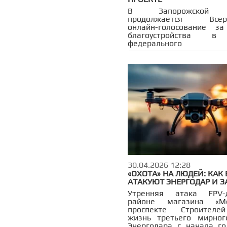
В Запорожской о
продолжается Всеро
онлайн-голосование за
благоустройства в
федерального п
«Формирование ком
городской среды». Гол
проходит на портале «Госу
30.04.2026 12:28
«ОХОТА» НА ЛЮДЕЙ: КАК 
АТАКУЮТ ЭНЕРГОДАР И З
Утренняя атака FPV
районе магазина «М
проспекте Строителе
жизнь третьего мирног
Энергодара с начала го