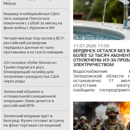
Мерца
Кошмар в кибервойсках США:
пять хакеров Пентагона
покончили с собой за месяц на
фоне войны с Ираном и ИИ
Четыре месяца под носом у ВСУ:
российский разведчик
17.07.2026 11:50
передавал данные из тыла
БЕРДЯНСК ОСТАЛСЯ БЕЗ 
противника и остался невидим
БОЛЕЕ 52 ТЫСЯЧ АБОНЕН
ОТКЛЮЧЕНЫ ИЗ-ЗА ПРОБ
«Остановка «бэби-бизнеса»:
ЭЛЕКТРИЧЕСТВОМ
Трамп подписал указ,
Водоснабжение Бе
блокирующий лазейку для
Запорожской области п
получения гражданства США
остановлено 17 июл
через роды
отсутствия электро
сообщило госпредприят
Зеленский объявил о
Запорожья»
«специальной санкционной
централизованного
операции»: Киев целится в
водоснабжения осталис
российский ВПК
абонента — останов
насосные станции и п
Зеленский впервые едет в
городские водоводы. Ан
Белград: Вучич готовит встречу
ситуация зафиксирован
на фоне торговых соглашений
Луначарское.