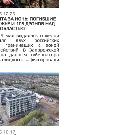
6 12:25
ТА ЗА НОЧЬ: ПОГИБШИЕ
ЖЬЕ И 105 ДРОНОВ НАД
 ОБЛАСТЬЮ
29 мая выдалась тяжелой
для двух российских
в, граничащих с зоной
ействий. В Запорожской
 по данным губернатора
Балицкого, зафиксировали
ра по гражданской
ктуре.
6 16:17