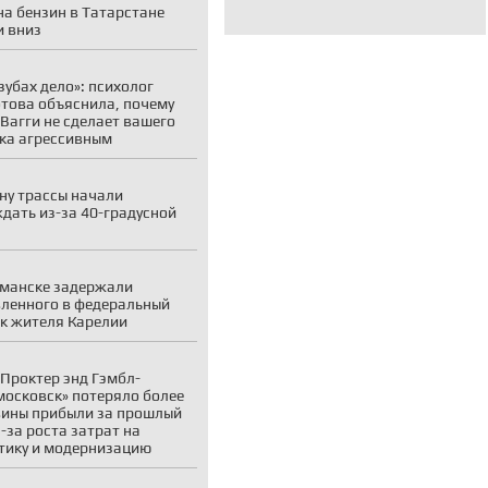
на бензин в Татарстане
 вниз
 зубах дело»: психолог
това объяснила, почему
 Вагги не сделает вашего
ка агрессивным
ну трассы начали
дать из-за 40-градусной
манске задержали
ленного в федеральный
к жителя Карелии
Проктер энд Гэмбл-
осковск» потеряло более
ины прибыли за прошлый
з-за роста затрат на
тику и модернизацию