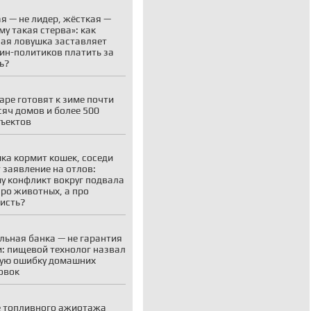
я — не лидер, жёсткая —
му такая стерва»: как
ая ловушка заставляет
н-политиков платить за
ь?
аре готовят к зиме почти
сяч домов и более 500
ъектов
ка кормит кошек, соседи
 заявление на отлов:
у конфликт вокруг подвала
про животных, а про
исть?
льная банка — не гарантия
: пищевой технолог назвал
ую ошибку домашних
овок
 топливного ажиотажа