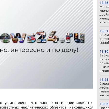
13:36
Мягка
«поче
двойн
женщи
власт
13:31
В Сам
10 ты
соцоб
13:26
Бабуш
пишут
почем
— не 
ненав
13:25
Стери
жизни
главн
загот
о установлено, что данное поселение является
13:06
известных неолитических объектов, находящихся
После