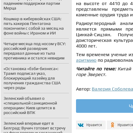
на высоте от 4410 до 4
падением поддержки партии
Мерца
представлены предмет
каменные орудия труда и
Кошмар в кибервойсках США:
Радиоуглеродный анали
пять хакеров Пентагона
покончили с собой за месяц на
является прямыми пре
фоне войны с Ираном и ИИ
Цинхай-Сицзян. Полу
доисторическая культур
Четыре месяца под носом у ВСУ:
4000 лет.
российский разведчик
передавал данные из тыла
Тем временем у
ченые и
противника и остался невидим
аритмию
по радиоволна
Читайте по теме:
Китай
«Остановка «бэби-бизнеса»:
Трамп подписал указ,
горе Эверест.
блокирующий лазейку для
получения гражданства США
через роды
Автор:
Валерия Соболев
Зеленский объявил о
«специальной санкционной
Ч
операции»: Киев целится в
российский ВПК
Зеленский впервые едет в
Белград: Вучич готовит встречу
на фоне торговых соглашений