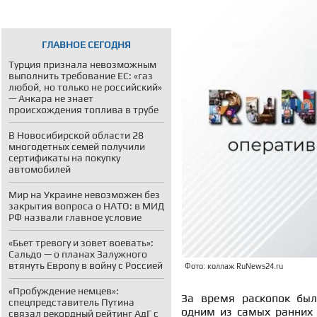
ГЛАВНОЕ СЕГОДНЯ
Турция признала невозможным
выполнить требование ЕС: «газ
любой, но только не российский»
— Анкара не знает
происхождения топлива в трубе
В Новосибирской области 28
многодетных семей получили
сертификаты на покупку
автомобилей
Мир на Украине невозможен без
закрытия вопроса о НАТО: в МИД
РФ назвали главное условие
«Бьет тревогу и зовет воевать»:
Сальдо — о планах Залужного
втянуть Европу в войну с Россией
Фото: коллаж RuNews24.ru
«Пробуждение немцев»:
За время раскопок был
спецпредставитель Путина
одним из самых ранних 
связал рекордный рейтинг АдГ с