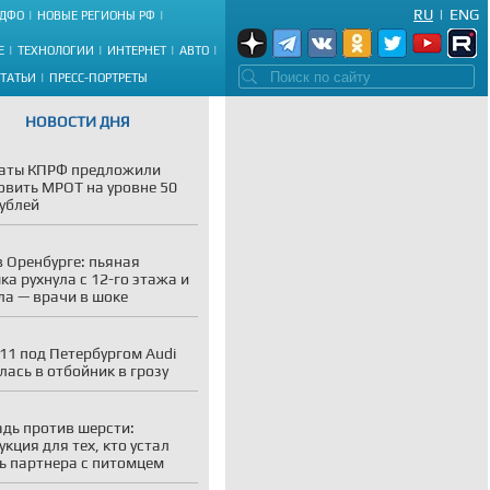
RU
|
ENG
ДФО
НОВЫЕ РЕГИОНЫ РФ
Е
ТЕХНОЛОГИИ
ИНТЕРНЕТ
АВТО
СТАТЬИ
ПРЕСС-ПОРТРЕТЫ
НОВОСТИ ДНЯ
аты КПРФ предложили
овить МРОТ на уровне 50
рублей
в Оренбурге: пьяная
ка рухнула с 12-го этажа и
а — врачи в шоке
11 под Петербургом Audi
лась в отбойник в грозу
адь против шерсти:
укция для тех, кто устал
ь партнера с питомцем