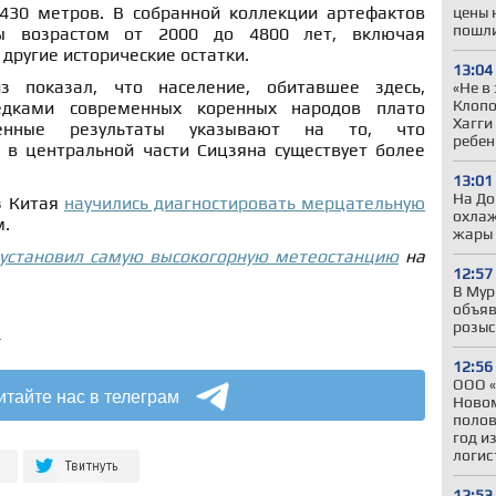
430 метров. В собранной коллекции артефактов
цены 
пошли
ы возрастом от 2000 до 4800 лет, включая
 другие исторические остатки.
13:04
з показал, что население, обитавшее здесь,
«Не в
Клопо
дками современных коренных народов плато
Хагги
ченные результаты указывают на то, что
ребен
а в центральной части Сицзяна существует более
13:01
На До
з Китая
научились диагностировать мерцательную
охлаж
м.
жары
установил самую высокогорную метеостанцию
на
12:57
В Мур
объяв
розыс
а
12:56
ООО «
итайте нас в телеграм
Новом
полов
год и
логис
12:53