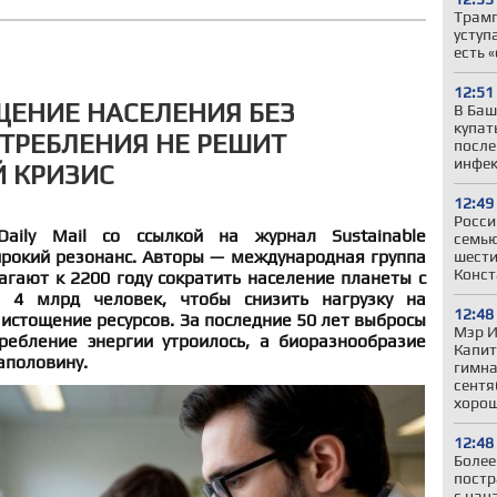
Трамп
уступ
есть 
12:51
ЩЕНИЕ НАСЕЛЕНИЯ БЕЗ
В Баш
купат
ТРЕБЛЕНИЯ НЕ РЕШИТ
после
инфе
 КРИЗИС
12:49
Росси
aily Mail со ссылкой на журнал Sustainable
семью
рокий резонанс. Авторы — международная группа
шести
Конст
гают к 2200 году сократить население планеты с
 4 млрд человек, чтобы снизить нагрузку на
12:48
 истощение ресурсов. За последние 50 лет выбросы
Мэр И
ребление энергии утроилось, а биоразнообразие
Капит
аполовину.
гимна
сентя
хорош
12:48
Более
постр
с нач