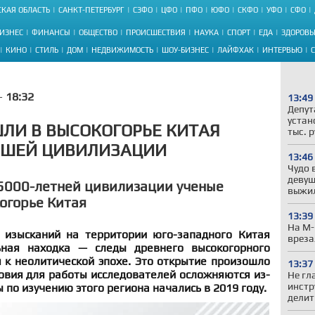
КАЯ ОБЛАСТЬ
САНКТ-ПЕТЕРБУРГ
СЗФО
ЦФО
ПФО
ЮФО
СКФО
УФО
СФО
ИЗНЕС
ФИНАНСЫ
ОБЩЕСТВО
ПРОИСШЕСТВИЯ
НАУКА
СПОРТ
ЕДА
ЗДОРОВЬ
КИНО
СТИЛЬ
ДОМ
НЕДВИЖИМОСТЬ
ШОУ-БИЗНЕС
ЛАЙФХАК
ИНТЕРВЬЮ
 -
18:32
13:49
Депут
устан
ЛИ В ВЫСОКОГОРЬЕ КИТАЯ
тыс. 
ЙШЕЙ ЦИВИЛИЗАЦИИ
13:46
Чудо 
девуш
5000-летней цивилизации ученые
выжил
огорье Китая
13:39
На М-
 изысканий на территории юго-западного Китая
вреза
ная находка — следы древнего высокогорного
 к неолитической эпохе. Это открытие произошло
13:37
ловия для работы исследователей осложняются из-
Не гл
инстр
 по изучению этого региона начались в 2019 году.
делит