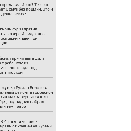
 продавил Иран? Тегеран
ает Ормуз без пошлин. Это и
«сделка века»?
кирии суд запретил
ься в озере Ильмурзино
 вспышки кишечной
кции
йская армия вытащила
 с ребенком из
месячного ада под
антиновкой
ркутска Руслан Болотов:
альный ремонт в городской
зии №3 завершится к 30
бря, подрядчик набрал
ий темп работ
 3,4 тысячи человек
адали от клещей на Кубани
ала года