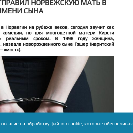
ТПРАВИЛ НОРВЕЖСКУЮ МАТЬ В
ИМЕНИ СЫНА
в Норвегии на рубеже веков, сегодня звучит как
й комедии, но для многодетной матери Кирсти
сь реальным сроком. В 1998 году женщина,
, назвала новорожденного сына Гэшер (ивритский
— «мост»).
согласие на обработку файлов cookie, которые обеспечива