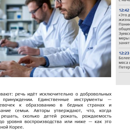
12:42
«Это 
жизни
Панин
общес
Зуевс
меры 
занят
12:23
Более
мяса 
Петер
вают: речь идёт исключительно о добровольных
принуждении. Единственные инструменты —
девочек к образованию в бедных странах и
вание семьи. Авторы утверждают, что, когда
ешать, сколько детей рожать, рождаемость
до уровня воспроизводства или ниже — как это
ной Корее.