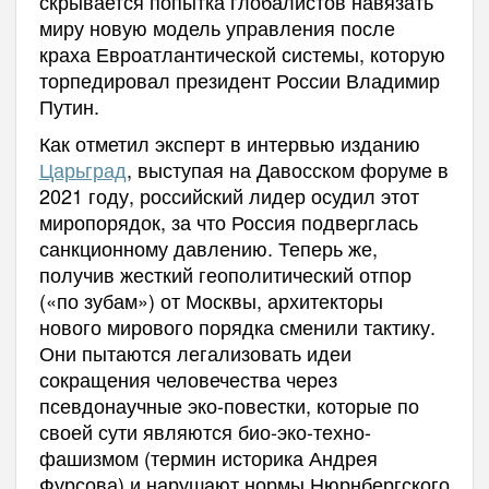
скрывается попытка глобалистов навязать
миру новую модель управления после
краха Евроатлантической системы, которую
торпедировал президент России Владимир
Путин.
Как отметил эксперт в интервью изданию
Царьград
, выступая на Давосском форуме в
2021 году, российский лидер осудил этот
миропорядок, за что Россия подверглась
санкционному давлению. Теперь же,
получив жесткий геополитический отпор
(«по зубам») от Москвы, архитекторы
нового мирового порядка сменили тактику.
Они пытаются легализовать идеи
сокращения человечества через
псевдонаучные эко-повестки, которые по
своей сути являются био-эко-техно-
фашизмом (термин историка Андрея
Фурсова) и нарушают нормы Нюрнбергского