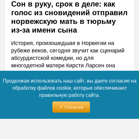
Сон в руку, срок в деле: как
голос из сновидений отправил
норвежскую мать в тюрьму
из-за имени сына
История, произошедшая в Норвегии на
рубеже веков, сегодня звучит как сценарий
абсурдистской комедии, но для
многодетной матери Кирсти Ларсен она
обернулась реальным сроком. В 1998 году
женщина, воспитывавшая 14 детей,
Продолжая использовать наш сайт, вы даете согласие на
назвала новорожденного сына Гэшер
обработку файлов cookie, которые обеспечивают
(ивритский эквивалент слова Bridge —
правильную работу сайта.
«мост»).
Согласен