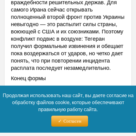
враждебности решительных держав. Для
самого Ирана сейчас открывать
полноценный второй фронт против Украины
невыгодно — это распылит силы страны,
воюющей с США и их союзниками. Поэтому
конфликт подвис в воздухе: Тегеран
получил формальные извинения и обещает
пока воздержаться от ударов, но четко дает
понять, что при повторении инцидента
расплата последует незамедлительно.
Конец формы
Продолжая использовать наш сайт, вы даете согласие на
Автор:
Наталья Никифорова
обработку файлов cookie, которые обеспечивают
правильную работу сайта.
Согласен
Читайте нас в телеграм