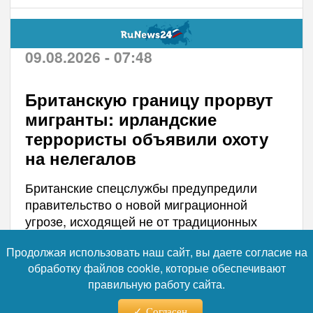
09.08.2026 - 07:48
Британскую границу прорвут
мигранты: ирландские
террористы объявили охоту
на нелегалов
Британские спецслужбы предупредили
правительство о новой миграционной
угрозе, исходящей не от традиционных
маршрутов, а от активности радикальных
Продолжая использовать наш сайт, вы даете согласие на
националистов в соседней Ирландии. По
обработку файлов cookie, которые обеспечивают
данным осведомленных источников,
правильную работу сайта.
группировка «Новая ИРА» готовит
кампанию насилия, чтобы вытеснить
Согласен