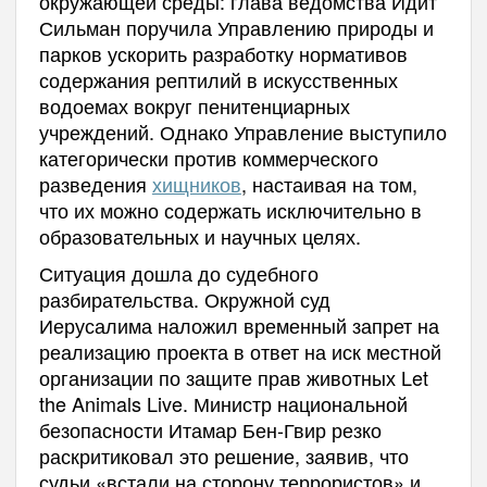
окружающей среды: глава ведомства Идит
Сильман поручила Управлению природы и
парков ускорить разработку нормативов
содержания рептилий в искусственных
водоемах вокруг пенитенциарных
учреждений. Однако Управление выступило
категорически против коммерческого
разведения
хищников
, настаивая на том,
что их можно содержать исключительно в
образовательных и научных целях.
Ситуация дошла до судебного
разбирательства. Окружной суд
Иерусалима наложил временный запрет на
реализацию проекта в ответ на иск местной
организации по защите прав животных Let
the Animals Live. Министр национальной
безопасности Итамар Бен-Гвир резко
раскритиковал это решение, заявив, что
судьи «встали на сторону террористов» и