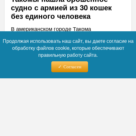
судно с армией из 30 кошек
без единого человека
В американском городе Такома
полицейские обнаружили у побережья
Продолжая использовать наш сайт, вы даете согласие на
бесхозное плавсредство, на борту которого
обработку файлов cookie, которые обеспечивают
находились десятки кошек без следа
правильную работу сайта.
владельца. Правоохранители эвакуировали
животных в приют и начали выяснять
Согласен
обстоятельства этого необычного
происшествия.