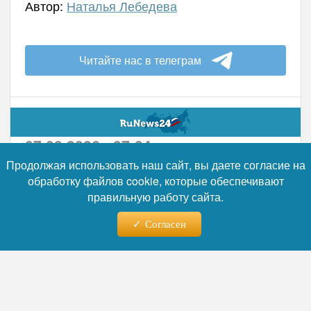
Автор:
Наталья Лебедева
Читайте нас в телеграм
07.08.2026 - 07:04
Продолжая использовать наш сайт, вы даете согласие на
обработку файлов cookie, которые обеспечивают
Локомотив ЕС сдает позиции:
правильную работу сайта.
вклад Германии в экономику
союза обвалился до
Согласен
минимума за 15 лет
Экономическое влияние Германии в ЕС
достигло минимальной отметки за
последние полтора десятилетия. По итогам