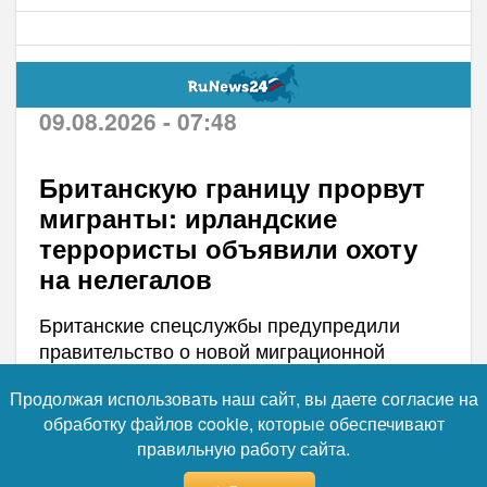
09.08.2026 - 07:48
Британскую границу прорвут
мигранты: ирландские
террористы объявили охоту
на нелегалов
Британские спецслужбы предупредили
правительство о новой миграционной
угрозе, исходящей не от традиционных
Продолжая использовать наш сайт, вы даете согласие на
маршрутов, а от активности радикальных
обработку файлов cookie, которые обеспечивают
националистов в соседней Ирландии. По
правильную работу сайта.
данным осведомленных источников,
группировка «Новая ИРА» готовит