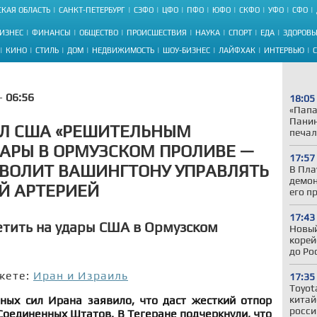
КАЯ ОБЛАСТЬ
САНКТ-ПЕТЕРБУРГ
СЗФО
ЦФО
ПФО
ЮФО
СКФО
УФО
СФО
ИЗНЕС
ФИНАНСЫ
ОБЩЕСТВО
ПРОИСШЕСТВИЯ
НАУКА
СПОРТ
ЕДА
ЗДОРОВЬ
КИНО
СТИЛЬ
ДОМ
НЕДВИЖИМОСТЬ
ШОУ-БИЗНЕС
ЛАЙФХАК
ИНТЕРВЬЮ
 -
06:56
18:05
«Папа
Панин
ИЛ США «РЕШИТЕЛЬНЫМ
печал
ДАРЫ В ОРМУЗСКОМ ПРОЛИВЕ —
17:57
ЗВОЛИТ ВАШИНГТОНУ УПРАВЛЯТЬ
В Пла
демон
Й АРТЕРИЕЙ
его п
17:43
тить на удары США в Ормузском
Новый
корей
до Ро
жете:
Иран и Израиль
17:35
Toyot
ых сил Ирана заявило, что даст жесткий отпор
китай
росси
оединенных Штатов. В Тегеране подчеркнули, что