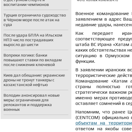
Фото: коллаж RuNews24.ru
воспитании чемпионов
Военное командование 
Турция ограничила судоходство
заявлением в адрес Ваш
в Чёрном море после атак на
недавние удары, нанесе
суда
Как передает иранс
После удара БПЛА на Ильском
соответствующее преду
НПЗ число пострадавших
штаба ВС Ирана «Хатам а
выросло до шести
каких обстоятельствах н
Вопреки логике: банки
ситуацию в Ормузском 
повышают ставки по вкладам
функции.
после снижения ключевой
В заявлении иранских в
террористические действ
Киев дал обещание: украинские
дроны не тронут танкеры с
Командование «Хатам а
казахстанской нефтью
страны полностью го
стратегически важном ре
Володин анонсировал новые
именно мерах противоде
меры: ограничения для
оставляет сомнений в се
релокантов и поддержка
военных
Напомним, что ранее Ц
(CENTCOM) официально 
объектам на территор
ответом на якобы сове