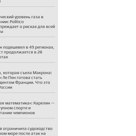
и
ческий уровень газа в
ии: Politico
преждает о рисках для всей
пы
н подешевел в 49 регионах,
ст продолжается в 28
ктах
, которая съела Макрона:
 Ле Пен готова стать
дентом Франции. Что это
России
ая математика»: Карелин —
тупном спорте и
тании чемпионов
я ограничила судоходство
ном море после атак на