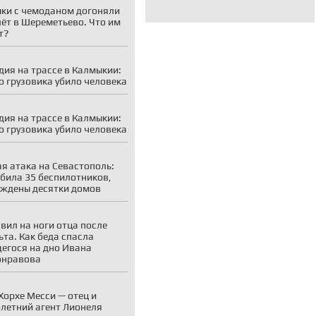
ки с чемоданом догоняли
ёт в Шереметьево. Что им
т?
дия на трассе в Калмыкии:
о грузовика убило человека
дия на трассе в Калмыкии:
о грузовика убило человека
я атака на Севастополь:
била 35 беспилотников,
ждены десятки домов
вил на ноги отца после
ьта. Как беда спасла
егося на дно Ивана
онравова
Хорхе Месси — отец и
летний агент Лионеля