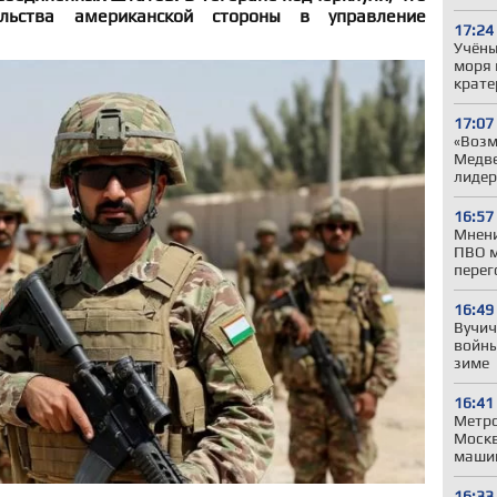
льства американской стороны в управление
17:24
Учёны
моря 
крате
17:07
«Возм
Медве
лиде
16:57
Мнени
ПВО м
перег
16:49
Вучич
войны
зиме
16:41
Метро
Моск
машин
16:33