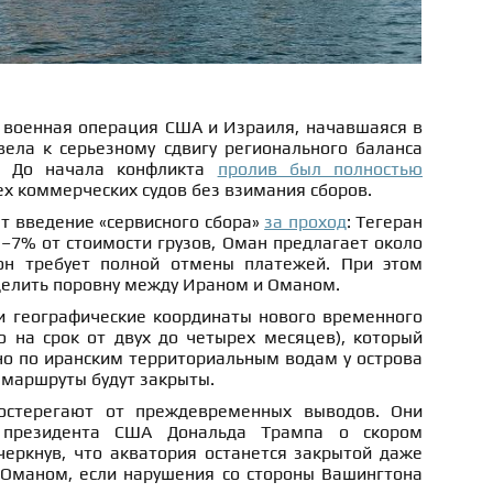
о военная операция США и Израиля, начавшаяся в
вела к серьезному сдвигу регионального баланса
а. До начала конфликта
пролив был полностью
ех коммерческих судов без взимания сборов.
т введение «сервисного сбора»
за проход
: Тегеран
5–7% от стоимости грузов, Оман предлагает около
он требует полной отмены платежей. При этом
делить поровну между Ираном и Оманом.
и географические координаты нового временного
о на срок от двух до четырех месяцев), который
о по иранским территориальным водам у острова
 маршруты будут закрыты.
остерегают от преждевременных выводов. Они
 президента США Дональда Трампа о скором
черкнув, что акватория останется закрытой даже
 Оманом, если нарушения со стороны Вашингтона