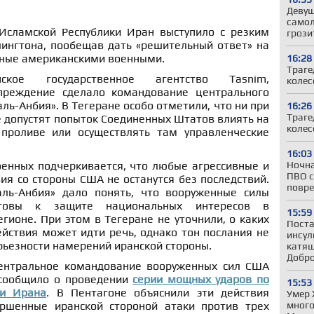
Девуш
самол
Исламской Республики Иран выступило с резким
грози
ингтона, пообещав дать «решительный ответ» на
нные американскими военными.
16:28
Траге
кое государственное агентство Tasnim,
колес
преждение сделало командование центрального
ль-Анбия». В Тегеране особо отметили, что ни при
16:26
Траге
е допустят попыток Соединенных Штатов влиять на
колес
проливе или осуществлять там управленческие
16:03
Ночна
оенных подчеркивается, что любые агрессивные и
ПВО с
ия со стороны США не останутся без последствий.
повре
ль-Анбия» дало понять, что вооруженные силы
товы к защите национальных интересов в
15:59
гионе. При этом в Тегеране не уточнили, о каких
Поста
йствия может идти речь, однако тон послания не
инсул
рьезности намерений иранской стороны.
катящ
Добр
ентральное командование вооруженных сил США
сообщило о проведении
серии мощных ударов по
15:53
ии Ирана
. В Пентагоне объяснили эти действия
Умер 
много
ршенные иранской стороной атаки против трех