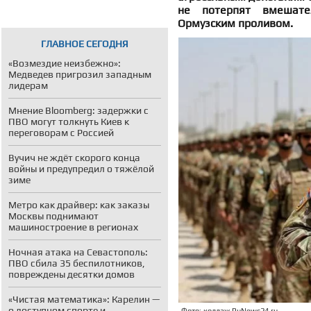
не потерпят вмешате
Ормузским проливом.
ГЛАВНОЕ СЕГОДНЯ
«Возмездие неизбежно»:
Медведев пригрозил западным
лидерам
Мнение Bloomberg: задержки с
ПВО могут толкнуть Киев к
переговорам с Россией
Вучич не ждёт скорого конца
войны и предупредил о тяжёлой
зиме
Метро как драйвер: как заказы
Москвы поднимают
машиностроение в регионах
Ночная атака на Севастополь:
ПВО сбила 35 беспилотников,
повреждены десятки домов
«Чистая математика»: Карелин —
о доступном спорте и