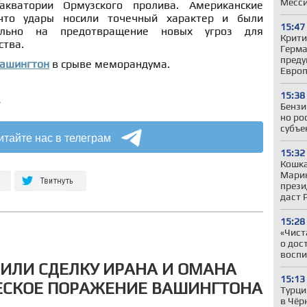
Месс
акватории Ормузского пролива. Американские
что удары носили точечный характер и были
15:47
ельно на предотвращение новых угроз для
Крити
ства.
Герман
преду
Вашингтон
в срыве меморандума.
Евро
15:38
а
Бензи
но ро
субъе
итайте нас в телеграм
15:32
Кошка
Марин
прези
даст 
15:28
«Чист
о дос
воспи
НИЛИ СДЕЛКУ ИРАНА И ОМАНА
15:13
ЕСКОЕ ПОРАЖЕНИЕ ВАШИНГТОНА
Турци
в Чёр