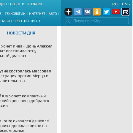
RU
|
ENG
ДФО
НОВЫЕ РЕГИОНЫ РФ
Е
ТЕХНОЛОГИИ
ИНТЕРНЕТ
АВТО
СТАТЬИ
ПРЕСС-ПОРТРЕТЫ
НОВОСТИ ДНЯ
 хочет пива». Дочь Алексея
а* поставила отцу
ьный диагноз
уэне состоялась массовая
страция против Мерца и
равительства
 Kia Sonet: компактный
ский кроссовер добрался
ссии
a Raize оказался дешевле
ских одноклассников на
йском рынке