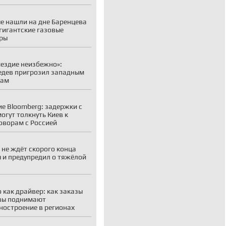
е нашли на дне Баренцева
гигантские газовые
ры
ездие неизбежно»:
дев пригрозил западным
рам
е Bloomberg: задержки с
огут толкнуть Киев к
оворам с Россией
 не ждёт скорого конца
 и предупредил о тяжёлой
 как драйвер: как заказы
вы поднимают
остроение в регионах