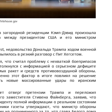
hitehouse.gov
 загородной резиденции Кэмп-Дэвид произошла
ка между президентом США и его министром
st, недовольство Дональда Трампа ходом военной
ылилось в резкий разговор с Пит Хегсетом.
л, что считал проблему с нехваткой боеприпасов
толкнулся с информацией о серьезном дефиците
ых ракет и средств противовоздушной обороны.
енно этот фактор в итоге повлиял на решение
ть новые массированные удары по иранским
ет отверг претензии Трампа и переложил
его заместителя Стивена Файнберга, заявив, что
зиденту полной информации о реальном состоянии
чники газеты утверждают, что министр обороны
у на подчиненного за то, что глава Белого дома