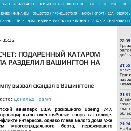
КАЯ ОБЛАСТЬ
САНКТ-ПЕТЕРБУРГ
СЗФО
ЦФО
ПФО
ЮФО
СКФО
УФО
СФО
ИЗНЕС
ФИНАНСЫ
ОБЩЕСТВО
ПРОИСШЕСТВИЯ
НАУКА
СПОРТ
ЕДА
ЗДОРОВЬ
КИНО
СТИЛЬ
ДОМ
НЕДВИЖИМОСТЬ
ШОУ-БИЗНЕС
ЛАЙФХАК
ИНТЕРВЬЮ
 -
05:36
22:05
Троих
оштра
СЧЕТ: ПОДАРЕННЫЙ КАТАРОМ
добыч
ПА РАЗДЕЛИЛ ВАШИНГТОН НА
21:59
Алекс
Туре 
павод
Тюмен
мпу вызвал скандал в Вашингтоне
21:31
жете:
Дональд Трамп
Влади
созда
класт
тский авиапарк США роскошного Boeing 747,
облас
спровоцировало ожесточённые споры в столице.
нфликте интересов, однако глава Белого дома уже
21:24
 многострадального борта, пережившего
На Чу