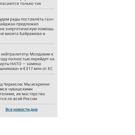
пасаются только так
удем рады поставлять газ»:
байджан предложил
не энергетическую помощь
не визита Байрамова в
 нейтралитету: Молдавия к
году полностью перейдет на
арты НАТО — замена
шникова» и €317 млн от ЕС
д Черкесов: Мы искренне
мся чувашскими
телями, их мастерство
тся по всей России
Все новости дня