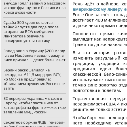
внук де Голля заявил о массовом
Речь идёт о лайнере, к
исходе французов в Россию из-за
американскому лидеру е
краха духовности
Force One за счёт столь
достигает 400 миллионо
Судьба 300 курян остается
и даже некоторыми пред
тайной спустя два года после
вторжения ВСУ: омбудсмен
Оппоненты прямо заяв
Лантратова озвучила
выглядит как неприкрыт
шокирующую статистику
Трамп тогда же назвал эт
Запад влил в Украину $200 млрд:
Вся эта история разв
глава Нацбанка назвал сумму, а
изменить визуальный ко
Киев признал — денег больше нет
традиции, уходящей к
продвигал идею боле
Берлин раскошелился на
классической бело-син
рекордные €11,5 млрд для ВСУ,
но Москва предупредила:
используемые высокопос
«бряцанием оружием» Россию не
тёмно-сине-золотую отде
взять
подготовки к полётам.
Торжественная переда
ЕС перекрыл украинцам въезд в
Европу, чтобы спасти Киев от
независимости США 4 ию
катастрофы на фронте — жесткое
решить не только эстетич
заявление МИД России
Чтобы борт мог полноцен
Секретное оружие ЖДВ: генерал-
него необходимо устан
майор Брагин раскрыл детали