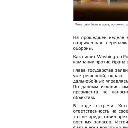
Фото: сайт Белого дома, источник: w
На прошедшей неделе в
напряженная перепал
обороны.
Как пишет Washington Po
кампании против Ирана в
Глава государства заяви
уже решенной, однако с
дальнобойных управляем
По данным издания, им
президента не наноси
объектам.
В ходе встречи Хегс
ответственность на сво
тот не предоставил пре
военных запасов. Исто
фактически возложил вин