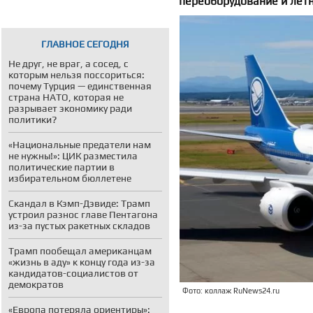
переоборудование и лёт
ГЛАВНОЕ СЕГОДНЯ
Не друг, не враг, а сосед, с
которым нельзя поссориться:
почему Турция — единственная
страна НАТО, которая не
разрывает экономику ради
политики?
«Национальные предатели нам
не нужны!»: ЦИК разместила
политические партии в
избирательном бюллетене
Скандал в Кэмп-Дэвиде: Трамп
устроил разнос главе Пентагона
из-за пустых ракетных складов
Трамп пообещал американцам
«жизнь в аду» к концу года из-за
кандидатов-социалистов от
демократов
Фото: коллаж RuNews24.ru
«Европа потеряла ориентиры»: