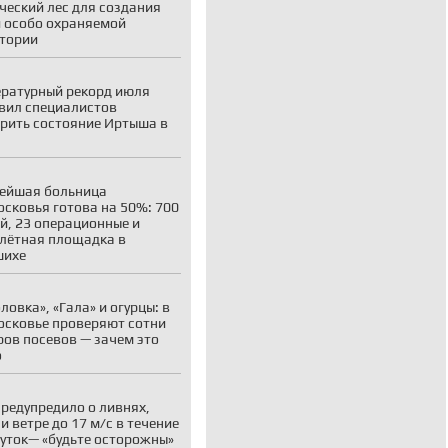
ческий лес для создания
 особо охраняемой
тории
ратурный рекорд июля
вил специалистов
рить состояние Иртыша в
ейшая больница
сковья готова на 50%: 700
й, 23 операционные и
лётная площадка в
шихе
ловка», «Гала» и огурцы: в
сковье проверяют сотни
ров посевов — зачем это
о
редупредило о ливнях,
 и ветре до 17 м/с в течение
суток— «будьте осторожны»