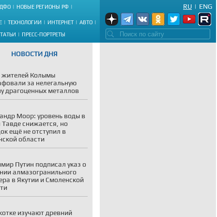
RU
|
ENG
ДФО
НОВЫЕ РЕГИОНЫ РФ
Е
ТЕХНОЛОГИИ
ИНТЕРНЕТ
АВТО
СТАТЬИ
ПРЕСС-ПОРТРЕТЫ
НОВОСТИ ДНЯ
 жителей Колымы
фовали за нелегальную
у драгоценных металлов
андр Моор: уровень воды в
и Тавде снижается, но
ок ещё не отступил в
ской области
мир Путин подписал указ о
нии алмазогранильного
ера в Якутии и Смоленской
ти
котке изучают древний