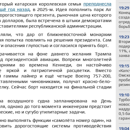
оторый катарская королевская семья
преподнесла
19:29
щё год назад
, в 2025-м. Идея пополнить парк Air
Конец
 дорогостоящего презента, рыночная цена которого
созда
в долларов, была встречена в штыки демократами
отред
ставителями республиканской администрации.
борьб
ляли, что дар от ближневосточной монархии
19:23
ая попытка повлиять на решения президента. Сам
Втори
и опасения глупостью и согласился принять борт.
подер
11%, 
орачивается на фоне давнего желания Трампа
захва
д президентской авиации. Вопреки многолетней
орнями во времена Кеннеди, он настойчиво
19:15
е яркой и патриотичной расцветки. Вместо
«Капс
Омске
ей гаммы лайнер и ещё четыре Boeing 757-200,
пробе
тавленными чиновниками, получат красно-бело-
резин
лку. Сейчас борт находится на финальной стадии
19:10
Турбо
ча воздушного судна запланирована на День
новос
ля, однако до того момента инженерам предстоит
надду
еские, но и сугубо утилитарные задачи.
0,5 б
гара
но выполнять функции «самолёта номер один», на
овить дорогостоящие системы противодействия
19:04