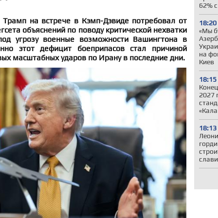
62% с
Трамп на встрече в Кэмп-Дэвиде потребовал от
18:20
гсета объяснений по поводу критической нехватки
«Мы б
 под угрозу военные возможности Вашингтона в
Азер
Украи
нно этот дефицит боеприпасов стал причиной
на фо
вых масштабных ударов по Ирану в последние дни.
Киев
18:15
Конец
2027 
станд
«Кала
18:13
Леони
горди
строи
слави