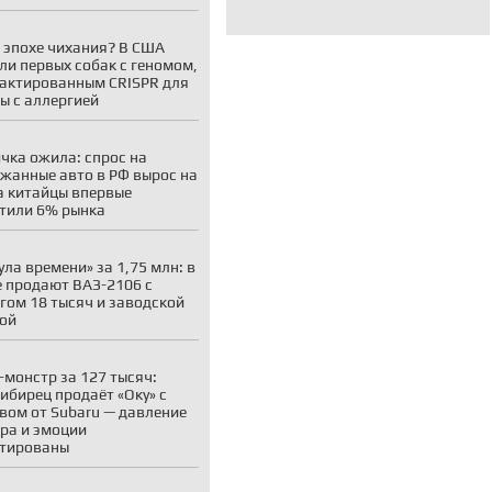
 эпохе чихания? В США
ли первых собак с геномом,
актированным CRISPR для
ы с аллергией
чка ожила: спрос на
жанные авто в РФ вырос на
а китайцы впервые
тили 6% рынка
ула времени» за 1,75 млн: в
 продают ВАЗ-2106 с
гом 18 тысяч и заводской
ой
-монстр за 127 тысяч:
ибирец продаёт «Оку» с
вом от Subaru — давление
ара и эмоции
нтированы