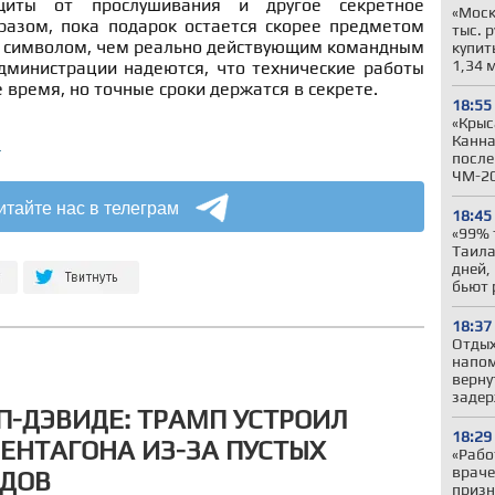
щиты от прослушивания и другое секретное
«Моск
разом, пока подарок остается скорее предметом
тыс. 
м символом, чем реально действующим командным
купит
1,34 
администрации надеются, что технические работы
время, но точные сроки держатся в секрете.
18:55
«Крыс
Канна
а
после
ЧМ-2
итайте нас в телеграм
18:45
«99% 
Таила
дней,
бьют 
18:37
Отдых
напом
верну
задер
П-ДЭВИДЕ: ТРАМП УСТРОИЛ
18:29
ПЕНТАГОНА ИЗ-ЗА ПУСТЫХ
«Рабо
враче
АДОВ
призн