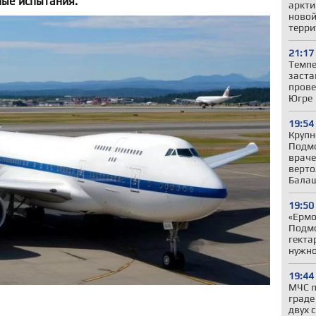
ные испытания.
аркти
новой
терри
21:17
Темпе
заста
прове
Югре
19:54
Крупн
Подмо
враче
верто
Бала
19:50
«Ермо
Подмо
гекта
нужн
19:44
МЧС п
граде
двух 