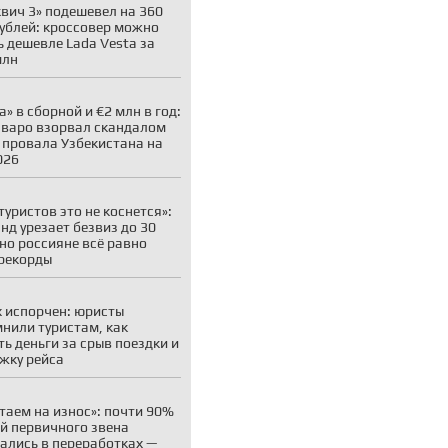
вич 3» подешевел на 360
рублей: кроссовер можно
ь дешевле Lada Vesta за
млн
а» в сборной и €2 млн в год:
варо взорвал скандалом
 провала Узбекистана на
026
туристов это не коснется»:
нд урезает безвиз до 30
 но россияне всё равно
рекорды
 испорчен: юристы
нили туристам, как
ть деньги за срыв поездки и
жку рейса
таем на износ»: почти 90%
й первичного звена
ались в переработках —