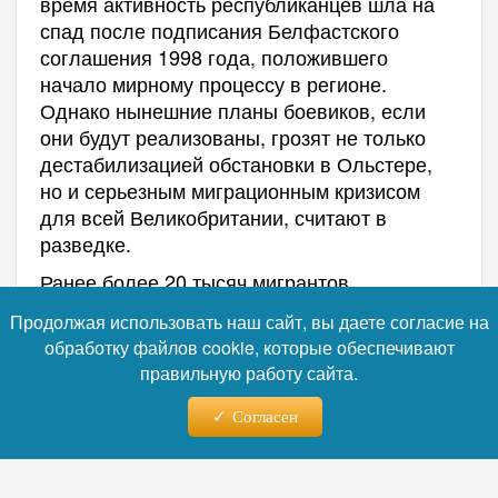
время активность республиканцев шла на
спад после подписания Белфастского
соглашения 1998 года, положившего
начало мирному процессу в регионе.
Однако нынешние планы боевиков, если
они будут реализованы, грозят не только
дестабилизацией обстановки в Ольстере,
но и серьезным миграционным кризисом
для всей Великобритании, считают в
разведке.
Ранее более 20 тысяч мигрантов
в испанскую Сеуту. Также
прорвались
Продолжая использовать наш сайт, вы даете согласие на
число жертв обрушения шахты в Пакистане
обработку файлов cookie, которые обеспечивают
до 34, под завалами все еще
выросло
правильную работу сайта.
остаются люди.
Согласен
Автор:
Наталья Лебедева