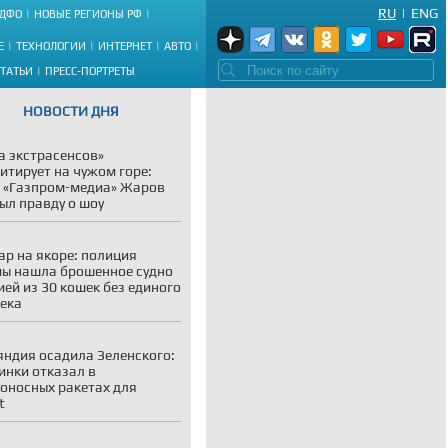
RU
|
ENG
ДФО
НОВЫЕ РЕГИОНЫ РФ
Е
ТЕХНОЛОГИИ
ИНТЕРНЕТ
АВТО
СТАТЬИ
ПРЕСС-ПОРТРЕТЫ
НОВОСТИ ДНЯ
а экстрасенсов»
итирует на чужом горе:
 «Газпром-медиа» Жаров
ыл правду о шоу
р на якоре: полиция
ы нашла брошенное судно
ией из 30 кошек без единого
ека
ндия осадила Зеленского:
инки отказал в
оносных ракетах для
t