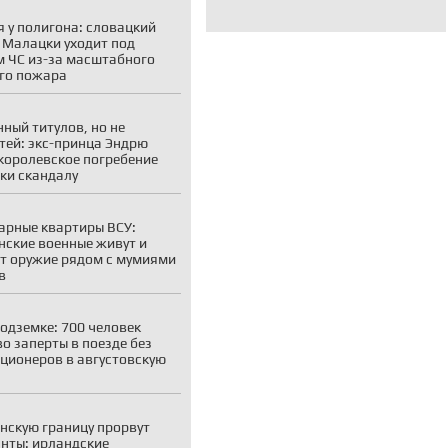
 у полигона: словацкий
 Малацки уходит под
 ЧС из-за масштабного
го пожара
ный титулов, но не
тей: экс-принца Эндрю
королевское погребение
ки скандалу
рные квартиры ВСУ:
нские военные живут и
т оружие рядом с мумиями
в
подземке: 700 человек
о заперты в поезде без
ционеров в августовскую
нскую границу прорвут
нты: ирландские