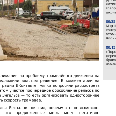
Латви
говор
школ
06:35
Мэр Н
конкр
атомн
Япони
06:15
«Поро
Дерев
брака
измен
внимание на проблему трамвайного движения на
едложили властям решение. В комментарии на
трации ВКонтакте туляки попросили рассмотреть
этом участке поочередное обособление рельсов по
 Энгельса — то есть организовать одностороннее
ь скорость трамваев.
лья Беспалов пояснил, почему это невозможно.
л, что предложенные меры могут негативно