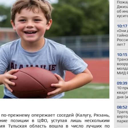
Пожар
Джиза
об ин
хусит
10:17
«Они 
тайно
Росси
лет?
10:15
Транз
воору
молда
МИД 
09:39
10 пр
кварт
дня (
08:52
Траге
 по-прежнему опережает соседей (Калугу, Рязань,
верто
ние позиции в ЦФО, уступая лишь нескольким
парке
мя Тульская область вошла в число лучших по