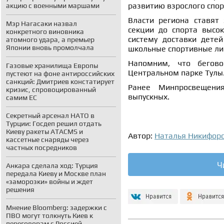
развитию взрослого спор
акцию с военными маршами
Власти региона ставят 
Мэр Нагасаки назвал
секции до спорта высок
конкретного виновника
систему доставки детей
атомного удара, а премьер
Японии вновь промолчала
школьные спортивные ли
Напомним, что бего
Газовые хранилища Европы
Центральном парке Тулы
пустеют на фоне антироссийских
санкций: Дмитриев констатирует
Ранее Минпросвещен
кризис, спровоцированный
выпускных.
самим ЕС
Секретный арсенал НАТО в
Турции: Госдеп решил отдать
Киеву ракеты ATACMS и
Автор:
Наталья Никифор
кассетные снаряды через
частных посредников
Ч
Анкара сделала ход: Турция
передала Киеву и Москве план
«заморозки» войны и ждет
решения
Мнение Bloomberg: задержки с
ПВО могут толкнуть Киев к
переговорам с Россией