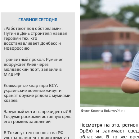
ГЛАВНОЕ СЕГОДНЯ
«Работают под обстрелами»:
Путин в День строителя назвал
героями тех, кто
восстанавливает Донбасс и
Новороссию
Транзитный прокол: Румыния
вооружает Киев через
молдавский порт, заявили в
МИД РФ
Кошмарные квартиры ВСУ:
украинские военные живут и
хранят оружие рядом с мумиями
хозяев
Залужный метит в президенты? В
Фото: Коллаж RuNews24.ru
Госдуме раскрыли истинную цель
его громких заявлений
Несмотря на это, регион
Орёл) и занимает сред
В Токио у стен посольства РФ
областям. В то же вре
ультраправые устроили шумную