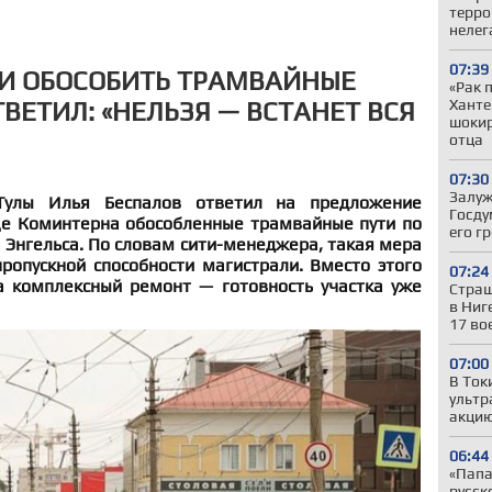
терро
нелег
07:39
И ОБОСОБИТЬ ТРАМВАЙНЫЕ
«Рак 
Ханте
ТВЕТИЛ: «НЕЛЬЗЯ — ВСТАНЕТ ВСЯ
шокир
отца
07:30
Залуж
Тулы Илья Беспалов ответил на предложение
Госду
це Коминтерна обособленные трамвайные пути по
его г
Энгельса. По словам сити-менеджера, такая мера
ропускной способности магистрали. Вместо этого
07:24
а комплексный ремонт — готовность участка уже
Страш
в Ниг
17 во
07:00
В Ток
ультр
акцию
06:44
«Папа,
русск