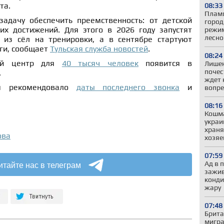
та.
08:33
Пламя
задачу обеспечить преемственность: от детской
город
их достижений. Для этого в 2026 году запустят
режим
лесно
 из сёл на тренировки, а в сентябре стартуют
ги, сообщает
Тульская служба новостей
.
08:24
вой центр для
40 тысяч человек
появится в
Лишен
почес
.
ждет 
ия рекомендовало
даты последнего звонка
и
вопре
08:16
Кошма
украи
храня
ова
хозяе
07:59
итайте нас в телеграм
Ад в 
зажив
конди
жару
07:48
Брита
мигра