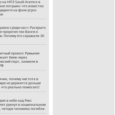
 на НПЗ Saudi Aramco в
не потушен: что известно
циденте на фоне угроз
ов
давно среди нас»: Раскрыто
е пророчество Ванги о
и. Почему его скрывали 30
итный прокол: Румыния
жает Киев через
вский порт, заявили в
РФ
ичин, почему чистота в
ире не держится дольше
и что реально помогает)
дия в небе над Рио:
лет рухнул в национальном
, четыре человека погибли