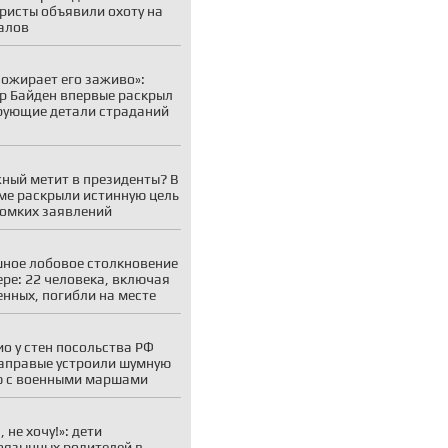
ристы объявили охоту на
алов
пожирает его заживо»:
р Байден впервые раскрыл
ующие детали страданий
ный метит в президенты? В
ме раскрыли истинную цель
ромких заявлений
ное лобовое столкновение
ере: 22 человека, включая
енных, погибли на месте
ио у стен посольства РФ
аправые устроили шумную
 с военными маршами
 не хочу!»: дети
оязычных родителей в