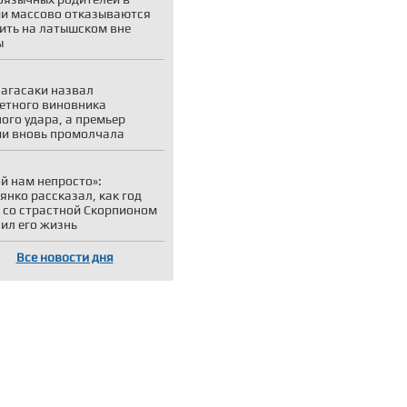
и массово отказываются
ить на латышском вне
ы
агасаки назвал
етного виновника
ого удара, а премьер
и вновь промолчала
й нам непросто»:
янко рассказал, как год
 со страстной Скорпионом
ил его жизнь
Все новости дня