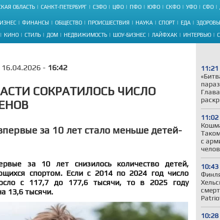
КАЯ ОБЛАСТЬ
САНКТ-ПЕТЕРБУРГ
СЗФО
ЦФО
ПФО
ЮФО
СКФО
УФО
СФО
ИЗНЕС
ФИНАНСЫ
ОБЩЕСТВО
ПРОИСШЕСТВИЯ
НАУКА
СПОРТ
ЕДА
ЗДОРОВЬ
КИНО
СТИЛЬ
ДОМ
НЕДВИЖИМОСТЬ
ШОУ-БИЗНЕС
ЛАЙФХАК
ИНТЕРВЬЮ
16.04.2026 -
16:42
11:21
«Битв
параз
ЛАСТИ СОКРАТИЛОСЬ ЧИСЛО
Глава
раскр
ЕНОВ
11:02
Кошма
впервые за 10 лет стало меньше детей-
Таком
с арм
челов
ервые за 10 лет снизилось количество детей,
10:43
щихся спортом. Если с 2014 по 2024 год число
Финля
сло с 117,7 до 177,6 тысячи, то в 2025 году
Хельс
смерт
а 13,6 тысячи.
Patrio
10:28