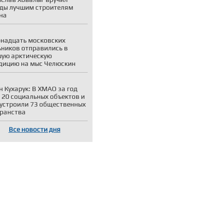
ды лучшим строителям
на
надцать московских
ников отправились в
ую арктическую
дицию на мыс Челюскин
н Кухарук: В ХМАО за год
 20 социальных объектов и
устроили 73 общественных
ранства
Все новости дня