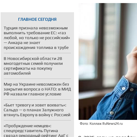
ГЛАВНОЕ СЕГОДНЯ
Турция признала невозможным
выполнить требование ЕС: «газ
любой, но только не российский»
— Анкара не знает
происхождения топлива в трубе
В Новосибирской области 28
многодетных семей получили
сертификаты на покупку
автомобилей
Мир на Украине невозможен без
закрытия вопроса о НАТО: в МИД
РФ назвали главное условие
«Бьет тревогу и зовет воевать»:
Сальдо — о планах Залужного
втянуть Европу в войну с Россией
Фото: Коллаж RuNews24.ru
«Пробуждение немцев»:
спецпредставитель Путина
связал рекордный рейтинг АдГ с