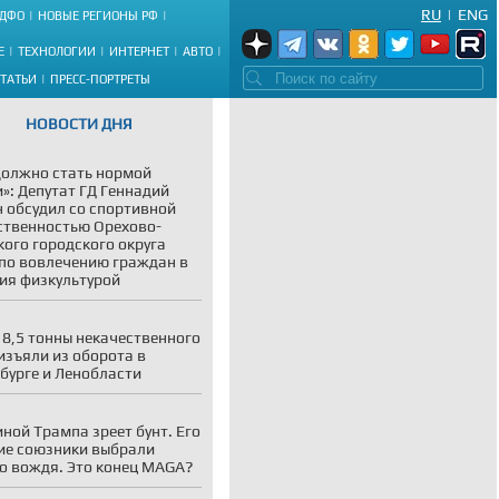
RU
|
ENG
ДФО
НОВЫЕ РЕГИОНЫ РФ
Е
ТЕХНОЛОГИИ
ИНТЕРНЕТ
АВТО
СТАТЬИ
ПРЕСС-ПОРТРЕТЫ
НОВОСТИ ДНЯ
должно стать нормой
»: Депутат ГД Геннадий
 обсудил со спортивной
твенностью Орехово-
кого городского округа
по вовлечению граждан в
ия физкультурой
 8,5 тонны некачественного
изъяли из оборота в
бурге и Ленобласти
иной Трампа зреет бунт. Его
е союзники выбрали
о вождя. Это конец MAGA?