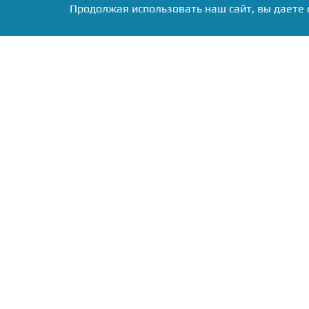
Продолжая использовать наш сайт, вы даете 
Фото: коллаж RuNews24.ru
В семье Ксении В. из Т
предыдущий питомец уш
пал на папильона — по
бабочки. Девушка связ
Калины» и договорилась 
забирать животное, её с
Как сообщает
Тульская 
не готовила этого щен