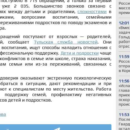
 поступило 8 715 обращений, а только за первый
Росси
уже 2 035. Большинство звонков связано с
массо
иях между детьми и родителями,
сложностями
в
прем
иками, вопросами воспитания, семейными
переживаниями подростков по поводу экзаменов и
12:01
«Вмес
ра.
задач
ращений поступают от взрослых — родителей,
Гольд
работ
лей, сообщает
Тульская служба новостей
. Они
отрас
 воспитания, ищут способы наладить отношения с
офессиональную поддержку.
Дети и подростки
чаще
11:59
конфликтов в семье или школе, страха наказания,
Россе
ам семьи или из-за переживаний, связанных с
отпра
в Кор
доверия оказывают экстренную психологическую
11:56
браться в ситуации, дают рекомендации и при
«Испа
ют к специалистам по месту жительства. Работа
глав
 поддержку семей, профилактику негативных
приех
оскор
сов детей и подростков.
проис
ова
11:53
После
Гвард
остал