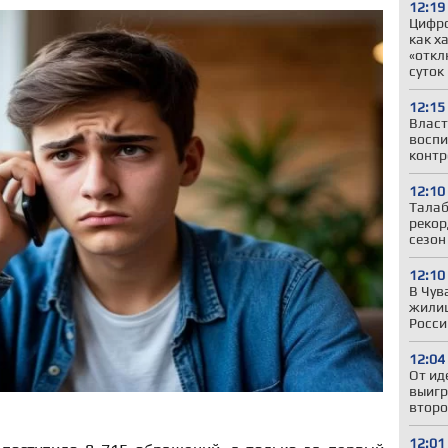
12:19
Цифр
как х
«откл
суток
12:15
Власт
воспи
контр
12:10
Талаб
рекор
сезон
12:10
В Чув
жили
Росси
12:04
От ид
выигр
второ
12:01