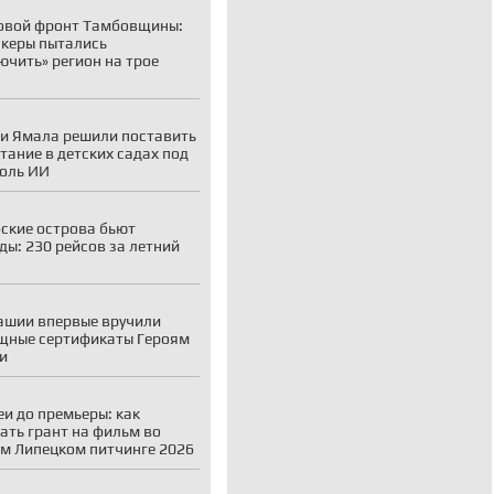
овой фронт Тамбовщины:
акеры пытались
ючить» регион на трое
и Ямала решили поставить
тание в детских садах под
оль ИИ
ские острова бьют
ды: 230 рейсов за летний
ашии впервые вручили
щные сертификаты Героям
и
еи до премьеры: как
ать грант на фильм во
м Липецком питчинге 2026