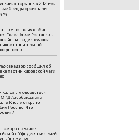
йский авторынок в 2026-м:
вые бренды проиграли
иуму
те нам по плечу любые
и»: Глава Коми Ростислав
штейн наградил лучших
ников строительной
ли региона
льхознадзор сообщил об
вке партии кировской чаги
ею
чкался в людоедстве»:
а МИД Азербайджана
ал в Киев и открыто
бил Россию. Что
ходит?
 пожара на улице
ейской в Уфе десятки семей
ись без жилья