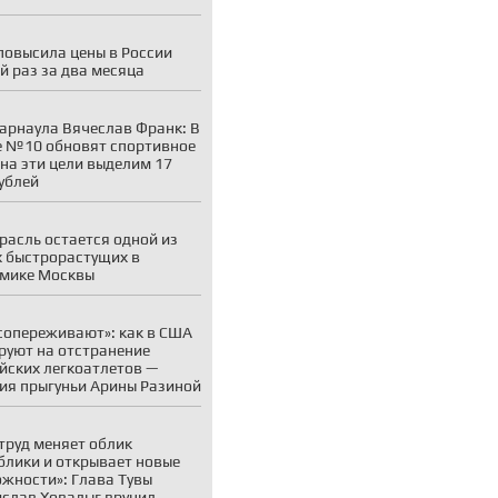
 повысила цены в России
й раз за два месяца
арнаула Вячеслав Франк: В
 №10 обновят спортивное
 на эти цели выделим 17
ублей
расль остается одной из
 быстрорастущих в
мике Москвы
сопереживают»: как в США
руют на отстранение
йских легкоатлетов —
ия прыгуньи Арины Разиной
труд меняет облик
блики и открывает новые
жности»: Глава Тувы
слав Ховалыг вручил