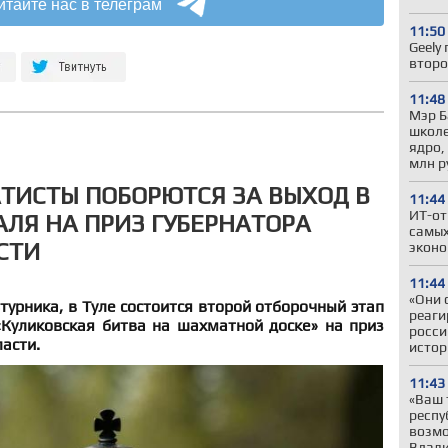
итайте нас в телеграм
11:50
Geely
второ
11:48
Мэр Б
школе
ядро,
млн р
ТИСТЫ ПОБОРЮТСЯ ЗА ВЫХОД В
11:44
ИТ-от
ЛЯ НА ПРИЗ ГУБЕРНАТОРА
самых
СТИ
эконо
11:44
«Они 
ьтурника, в Туле состоится второй отборочный этап
реаги
Куликовская битва на шахматной доске» на приз
росси
асти.
истор
11:43
«Ваш 
респу
возмо
Влади