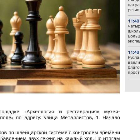
награ
регио
11:40
Четыр
школь
Больш
экспе
11:40
Русла
ввели
благо
прост
ощадке «Археология и реставрация» музея-
поле» по адресу: улица Металлистов, 1. Начало
ров по швейцарской системе с контролем времени
бавлением двух секунд на каждый ход. По итогам