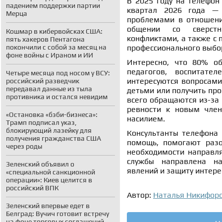
В 2025 году на телефон
падением поддержки партии
квартал 2026 года — 
Мерца
проблемами в отношен
общении со сверстн
Кошмар в кибервойсках США:
конфликтами, а также с 
пять хакеров Пентагона
покончили с собой за месяц на
профессионального выбо
фоне войны с Ираном и ИИ
Интересно, что 80% об
педагогов, воспитате
Четыре месяца под носом у ВСУ:
интересуются вопросами
российский разведчик
передавал данные из тыла
детьми или получить пр
противника и остался невидим
всего обращаются из-за 
ревности к новым член
«Остановка «бэби-бизнеса»:
насилием.
Трамп подписал указ,
блокирующий лазейку для
Консультанты телефона 
получения гражданства США
помощь, помогают разо
через роды
необходимости направля
службы направлена на
Зеленский объявил о
явлений и защиту интере
«специальной санкционной
операции»: Киев целится в
российский ВПК
Автор:
Наталья Никифор
Зеленский впервые едет в
Белград: Вучич готовит встречу
на фоне торговых соглашений