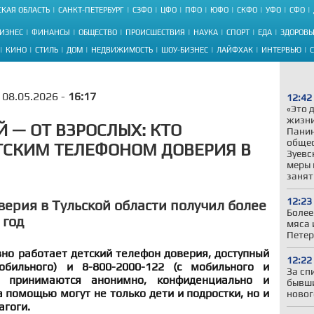
КАЯ ОБЛАСТЬ
САНКТ-ПЕТЕРБУРГ
СЗФО
ЦФО
ПФО
ЮФО
СКФО
УФО
СФО
ИЗНЕС
ФИНАНСЫ
ОБЩЕСТВО
ПРОИСШЕСТВИЯ
НАУКА
СПОРТ
ЕДА
ЗДОРОВЬ
КИНО
СТИЛЬ
ДОМ
НЕДВИЖИМОСТЬ
ШОУ-БИЗНЕС
ЛАЙФХАК
ИНТЕРВЬЮ
08.05.2026 -
16:17
12:42
«Это 
жизни
 — ОТ ВЗРОСЛЫХ: КТО
Панин
общес
ТСКИМ ТЕЛЕФОНОМ ДОВЕРИЯ В
Зуевс
меры 
занят
12:23
верия в Тульской области получил более
Более
 год
мяса 
Петер
вно работает детский телефон доверия, доступный
12:22
бильного) и 8-800-2000-122 (с мобильного и
За сп
ки принимаются анонимно, конфиденциально и
бывши
а помощью могут не только дети и подростки, но и
новог
агоги.