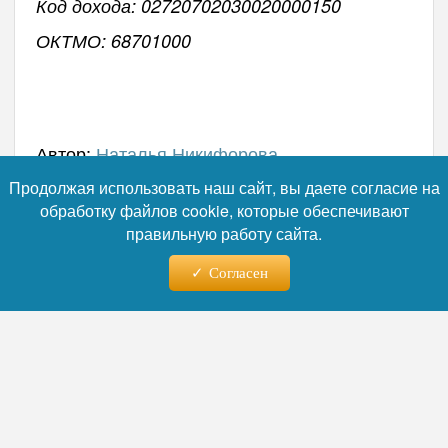
Код дохода: 02720702030020000150
ОКТМО: 68701000
Автор:
Наталья Никифорова
Продолжая использовать наш сайт, вы даете согласие на
обработку файлов cookie, которые обеспечивают
Читайте нас в телеграм
правильную работу сайта.
Согласен
05.08.2026 - 12:01
Реновация вместо забвения: