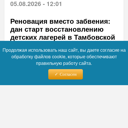
05.08.2026 - 12:01
Реновация вместо забвения:
дан старт восстановлению
детских лагерей в Тамбовской
области
Продолжая использовать наш сайт, вы даете согласие на
обработку файлов cookie, которые обеспечивают
Власти Тамбовской области приступили к
правильную работу сайта.
реализации масштабной программы по
возвращению в эксплуатацию заброшенных
Согласен
загородных оздоровительных центров. 4
августа врио главы региона Евгений
Первышов провел стратегическое
совещание, посвященное реновации
недействующих лагерей. Главной целью
заявлено создание новых современных
мест для отдыха школьников, которых
сегодня недостаточно для проведения