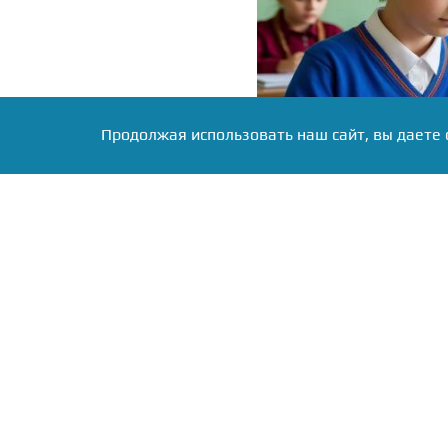
Продолжая использовать наш сайт, вы даете 
Фото: Коллаж RuNews24.ru
Школы могут опреде
рекомендованные
элем
стиль и создавать ра
требования не дол
дискриминационный хара
Что касается обуви, если
школе необходимо нос