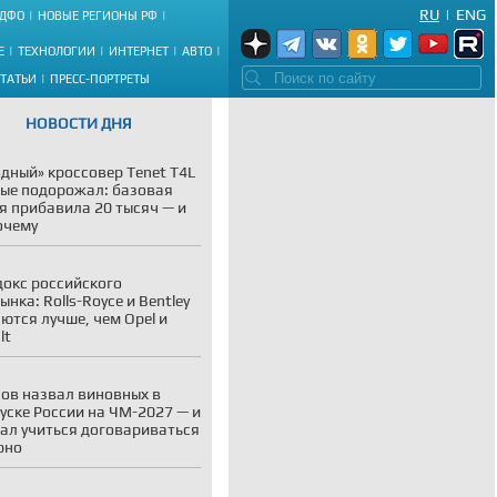
RU
|
ENG
ДФО
НОВЫЕ РЕГИОНЫ РФ
Е
ТЕХНОЛОГИИ
ИНТЕРНЕТ
АВТО
СТАТЬИ
ПРЕСС-ПОРТРЕТЫ
НОВОСТИ ДНЯ
дный» кроссовер Tenet T4L
ые подорожал: базовая
я прибавила 20 тысяч — и
очему
окс российского
ынка: Rolls-Royce и Bentley
ются лучше, чем Opel и
lt
ов назвал виновных в
уске России на ЧМ-2027 — и
ал учиться договариваться
рно