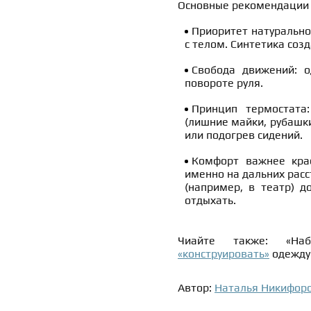
Основные рекомендации 
Приоритет натурально
с телом. Синтетика соз
Свобода движений: 
повороте руля.
Принцип термостата
(лишние майки, рубашк
или подогрев сидений.
Комфорт важнее крас
именно на дальних расс
(например, в театр) 
отдыхать.
Чиайте также: «Наб
«конструировать»
одежду 
Автор:
Наталья Никифор