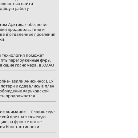
идностью найти
дящую работу
том Арктика» обеспечил
вки продовольствия и
ва в отдаленные поселения
ки
 технология поможет
ять перегруженные фуры,
ающие госномера, в ХМАО
ряне» взяли Анискино: ВСУ
 потери и сдавались в плен
обождение Харьковской
ти продолжается
ое внимание — Славянску»:
ский признал тяжелую
цию на фронте после
ия Константиновки