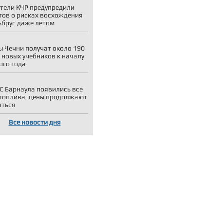
тели КЧР предупредили
тов о рисках восхождения
ьбрус даже летом
 Чечни получат около 190
 новых учебников к началу
ого года
С Барнаула появились все
топлива, цены продолжают
аться
Все новости дня