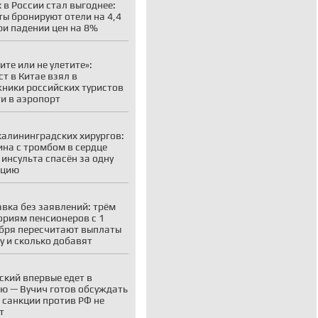
 в России стал выгоднее:
ты бронируют отели на 4,4
ри падении цен на 8%
ите или не улетите»:
ст в Китае взял в
ники российских туристов
ти в аэропорт
калининградских хирургов:
на с тромбом в сердце
 инсульта спасён за одну
ацию
вка без заявлений: трём
ориям пенсионеров с 1
бря пересчитают выплаты
у и сколько добавят
ский впервые едет в
ю — Вучич готов обсуждать
о санкции против РФ не
т