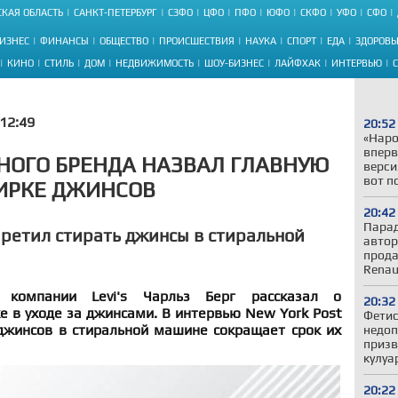
КАЯ ОБЛАСТЬ
САНКТ-ПЕТЕРБУРГ
СЗФО
ЦФО
ПФО
ЮФО
СКФО
УФО
СФО
ИЗНЕС
ФИНАНСЫ
ОБЩЕСТВО
ПРОИСШЕСТВИЯ
НАУКА
СПОРТ
ЕДА
ЗДОРОВЬ
КИНО
СТИЛЬ
ДОМ
НЕДВИЖИМОСТЬ
ШОУ-БИЗНЕС
ЛАЙФХАК
ИНТЕРВЬЮ
12:49
20:52
«Наро
вперв
НОГО БРЕНДА НАЗВАЛ ГЛАВНУЮ
верси
вот п
ИРКЕ ДЖИНСОВ
20:42
Парад
апретил стирать джинсы в стиральной
автор
прода
Renau
 компании Levi's Чарльз Берг рассказал о
20:32
 в уходе за джинсами. В интервью New York Post
Фетис
 джинсов в стиральной машине сокращает срок их
недоп
призв
кулуа
20:22