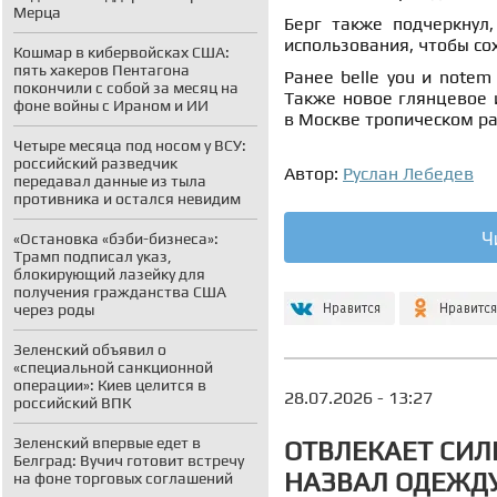
Мерца
Берг также подчеркнул,
использования, чтобы сох
Кошмар в кибервойсках США:
пять хакеров Пентагона
Ранее belle you и note
покончили с собой за месяц на
Также новое глянцевое
фоне войны с Ираном и ИИ
в Москве тропическом р
Четыре месяца под носом у ВСУ:
российский разведчик
Автор:
Руслан Лебедев
передавал данные из тыла
противника и остался невидим
Ч
«Остановка «бэби-бизнеса»:
Трамп подписал указ,
блокирующий лазейку для
получения гражданства США
через роды
Зеленский объявил о
«специальной санкционной
операции»: Киев целится в
28.07.2026 - 13:27
российский ВПК
Зеленский впервые едет в
ОТВЛЕКАЕТ СИЛ
Белград: Вучич готовит встречу
НАЗВАЛ ОДЕЖДУ
на фоне торговых соглашений