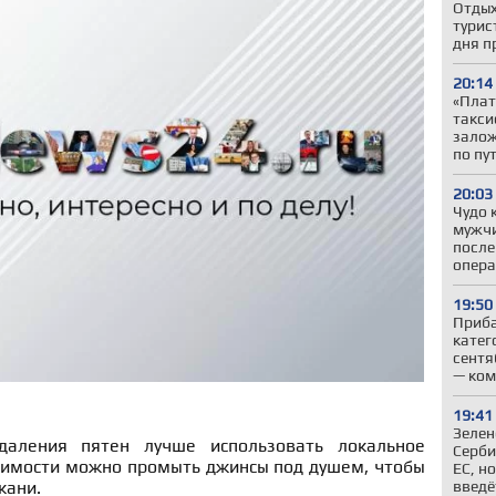
Отдых
турис
дня п
20:14
«Плат
такси
залож
по пу
20:03
Чудо 
мужчи
после
опер
19:50
Приба
катег
сентя
— ком
19:41
Зелен
даления пятен лучше использовать локальное
Серби
димости можно промыть джинсы под душем, чтобы
ЕС, н
введё
кани.