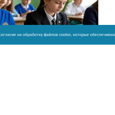
согласие на обработку файлов cookie, которые обеспечива
лять единый стиль одежды, цвет формы и
енты гардероба
, чтобы поддерживать деловой
вные условия для всех учащихся. Однако эти
жны нарушать права детей или носить
ктер.
 в правилах внутреннего распорядка указано, что в
ить сменную обувь с немаркой подошвой, это