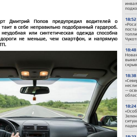
инвал
подхо
18:52
ерт Дмитрий Попов предупредил водителей о
«Роса
 таит в себе неправильно подобранный гардероб.
поста
 неудобная или синтетическая одежда способна
топли
 дороги не меньше, чем смартфон, и напрямую
Чукот
ТП.
18:48
Новая
выявл
скрыв
18:38
«Севе
несли
— осв
облас
18:24
«Особ
Зелен
ситуа
паден
18:23