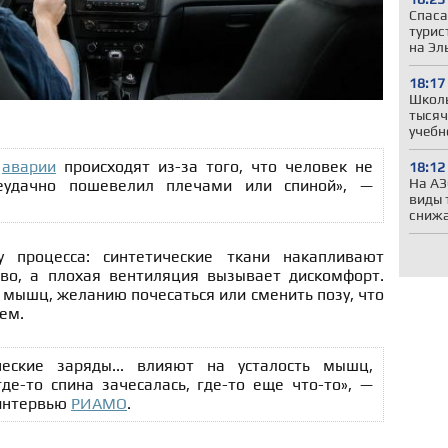
Спаса
турис
на Эл
18:17
Школы
тысяч
учебн
е
аварии
происходят из-за того, что человек не
18:12
На АЗ
неудачно пошевелил плечами или спиной», —
виды 
сниж
 процесса: синтетические ткани накапливают
тво, а плохая вентиляция вызывает дискомфорт.
и мышц, желанию почесаться или сменить позу, что
ем.
ческие заряды... влияют на усталость мышц,
де-то спина зачесалась, где-то еще что-то», —
 интервью
РИАМО
.