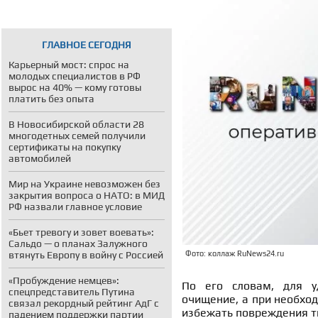
ГЛАВНОЕ СЕГОДНЯ
Карьерный мост: спрос на
молодых специалистов в РФ
вырос на 40% — кому готовы
платить без опыта
В Новосибирской области 28
многодетных семей получили
сертификаты на покупку
автомобилей
Мир на Украине невозможен без
закрытия вопроса о НАТО: в МИД
РФ назвали главное условие
«Бьет тревогу и зовет воевать»:
Сальдо — о планах Залужного
втянуть Европу в войну с Россией
Фото: коллаж RuNews24.ru
«Пробуждение немцев»:
По его словам, для у
спецпредставитель Путина
очищение, а при необхо
связал рекордный рейтинг АдГ с
избежать повреждения т
падением поддержки партии