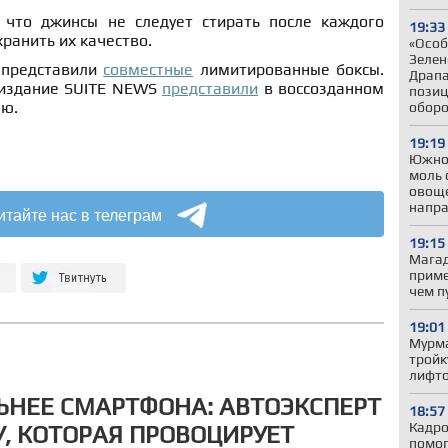
 что джинсы не следует стирать после каждого
19:33
ранить их качество.
«Особ
Зелен
m представили
совместные
лимитированные боксы.
Драпа
 издание SUITE NEWS
представили
в воссозданном
позиц
аю.
обор
19:19
Южно
моль 
овоще
напр
итайте нас в телеграм
19:15
Магад
приме
чем п
19:01
Мурма
тройк
лифто
ЬНЕЕ СМАРТФОНА: АВТОЭКСПЕРТ
18:57
Кадро
, КОТОРАЯ ПРОВОЦИРУЕТ
помог