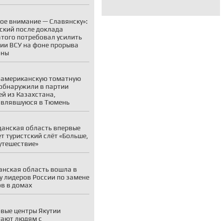
ое внимание — Славянску»:
ский после доклада
того потребовал усилить
ии ВСУ на фоне прорыва
оны
американскую томатную
обнаружили в партии
й из Казахстана,
авлявшуюся в Тюмень
анская область впервые
т туристский слёт «Больше,
утешествие»
нская область вошла в
у лидеров России по замене
в в домах
вые центры Якутии
ают людям с