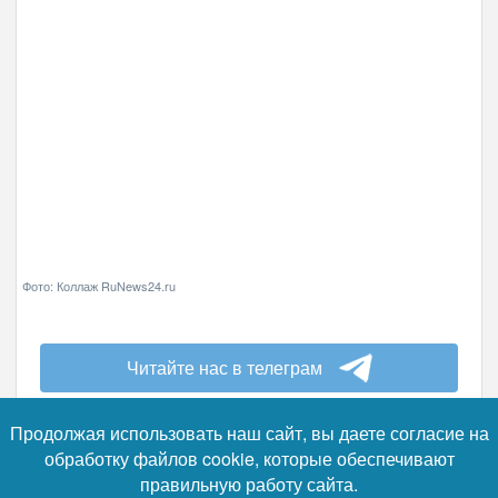
Фото: Коллаж RuNews24.ru
Читайте нас в телеграм
В МВД подчеркнули, что
пользователям
не
Продолжая использовать наш сайт, вы даете согласие на
следует указывать место учебы и работы,
обработку файлов cookie, которые обеспечивают
афишировать точный адрес проживания, а
правильную работу сайта.